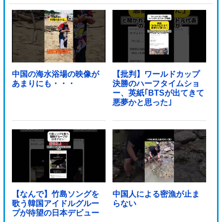
中国の海水浴場の映像が
【批判】ワールドカップ
あまりにも・・・
決勝のハーフタイムショ
ー、英紙｢BTSが出てきて
悪夢かと思った｣
【なんで】竹島ソングを
中国人による密漁が止ま
歌う韓国アイドルグルー
らない
プが待望の日本デビュー