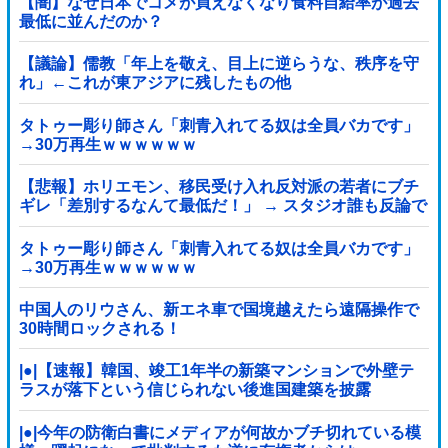
【闇】なぜ日本でコメが買えなくなり食料自給率が過去
最低に並んだのか？
【議論】儒教「年上を敬え、目上に逆らうな、秩序を守
れ」←これが東アジアに残したもの他
タトゥー彫り師さん「刺青入れてる奴は全員バカです」
→30万再生ｗｗｗｗｗｗ
【悲報】ホリエモン、移民受け入れ反対派の若者にブチ
ギレ「差別するなんて最低だ！」 → スタジオ誰も反論で
きず沈黙 ………
タトゥー彫り師さん「刺青入れてる奴は全員バカです」
→30万再生ｗｗｗｗｗｗ
中国人のリウさん、新エネ車で国境越えたら遠隔操作で
30時間ロックされる！
|●|【速報】韓国、竣工1年半の新築マンションで外壁テ
ラスが落下という信じられない後進国建築を披露
|●|今年の防衛白書にメディアが何故かブチ切れている模