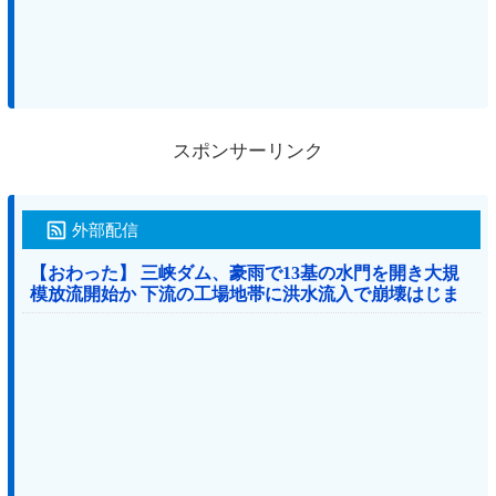
スポンサーリンク
外部配信
【おわった】 三峡ダム、豪雨で13基の水門を開き大規
模放流開始か 下流の工場地帯に洪水流入で崩壊はじま
る