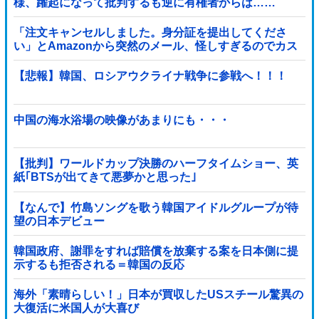
様、躍起になって批判するも逆に有権者からは……
「注文キャンセルしました。身分証を提出してくださ
い」とAmazonから突然のメール、怪しすぎるのでカス
タマーに確認したら……
【悲報】韓国、ロシアウクライナ戦争に参戦へ！！！
中国の海水浴場の映像があまりにも・・・
【批判】ワールドカップ決勝のハーフタイムショー、英
紙｢BTSが出てきて悪夢かと思った｣
【なんで】竹島ソングを歌う韓国アイドルグループが待
望の日本デビュー
韓国政府、謝罪をすれば賠償を放棄する案を日本側に提
示するも拒否される＝韓国の反応
海外「素晴らしい！」日本が買収したUSスチール驚異の
大復活に米国人が大喜び