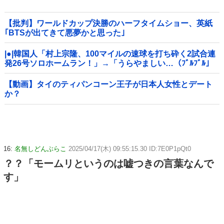
【批判】ワールドカップ決勝のハーフタイムショー、英紙
｢BTSが出てきて悪夢かと思った｣
|●|韓国人「村上宗隆、100マイルの速球を打ち砕く2試合連
発26号ソロホームラン！」→「うらやましい…（ﾌﾞﾙﾌﾞﾙ」
＝韓国の反応
【動画】タイのティパンコーン王子が日本人女性とデート
か？
16:
名無しどんぶらこ
2025/04/17(木) 09:55:15.30 ID:7E0P1pQt0
？？「モームリというのは嘘つきの言葉なんで
す」