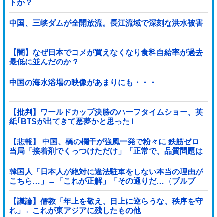
トか？
中国、三峡ダムが全開放流。長江流域で深刻な洪水被害
【闇】なぜ日本でコメが買えなくなり食料自給率が過去
最低に並んだのか？
中国の海水浴場の映像があまりにも・・・
【批判】ワールドカップ決勝のハーフタイムショー、英
紙｢BTSが出てきて悪夢かと思った｣
【悲報】 中国、橋の欄干が強風一発で粉々に 鉄筋ゼロ
当局「接着剤でくっつけただけ」「正常で、品質問題は
ない」
韓国人「日本人が絶対に違法駐車をしない本当の理由が
こちら…」→「これが正解」「その通りだ…（ブルブ
ル」＝韓国の反応
【議論】儒教「年上を敬え、目上に逆らうな、秩序を守
れ」←これが東アジアに残したもの他