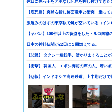
休日に甥っ子をアポなし託児を押し付けてきた
【鹿児島】突然右折し路面電車と衝突 乗って
激混みのはずの東京駅で鍵が空いているコイン
日本の神社仏閣が22日に１回燃えてる。
【悲報】 タクシー運転手、儲かりまくること
【衝撃】 韓国人「エボシ御前の声の人、若い
【悲報】インドネシア高速鉄道、上半期だけで前年の