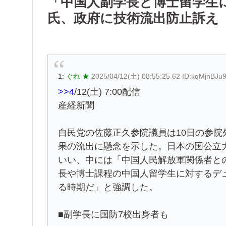
「中国人副学長と博士留学生
氏、政府に技術流出防止訴え
1:
ぐれ ★
2025/04/12(土) 08:55:25.62 ID:kqMjnBJu
>>4
/12(土) 7:00配信
産経新聞
自民党の佐藤正久参院議員は10日の参
果の流出に懸念を示した。日本の国公立
いい、中には「中国人民解放軍関係者と
長や博士課程の中国人留学生に対するデ
る時期だ」と強調した。
■副学長に国防7校出身者も