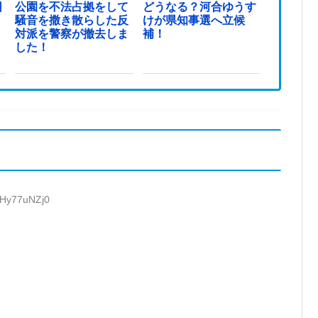
日
公園を不法占拠をして
どうなる？河合ゆうす
騒音を撒き散らした反
けが県知事選へ立候
対派を警察が撤去しま
補！
した！
:Hy77uNZj0