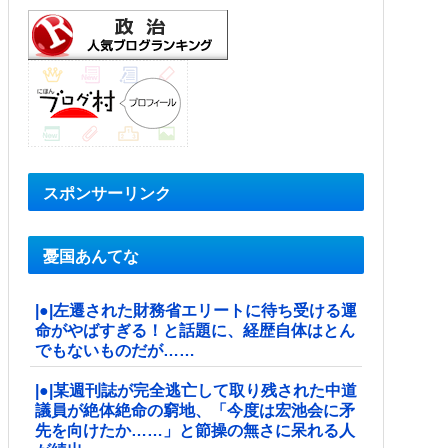
スポンサーリンク
憂国あんてな
|●|左遷された財務省エリートに待ち受ける運
命がやばすぎる！と話題に、経歴自体はとん
でもないものだが……
|●|某週刊誌が完全逃亡して取り残された中道
議員が絶体絶命の窮地、「今度は宏池会に矛
先を向けたか……」と節操の無さに呆れる人