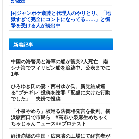
が続出
|●|ジャンポケ斎藤と代理人のやりとり、「地
獄すぎて完全にコントになってる……」と衝
撃を受ける人が続出中
新着記事
中国の海警局と海軍の船が衝突2人死亡 南
シナ海でフィリピン船を追跡中、公表までに
1年
ひろゆき氏の妻・西村ゆか氏、新党結成巡
る”ブチギレ”投稿を謝罪「配慮に欠けた行動
でした」 夫婦で投稿
「小泉やめろ」核巡る防衛相発言を批判、横
浜駅西口で市民ら #高市小泉麻生めちゃく
ちゃじゃんニュースdeプロテスト
経済崩壊の中国・広東省の工場にて経営者が