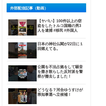
外部配信記事（動画）
【ヤバい】100件以上の窃
盗をしたトルコ国籍の男3
人を逮捕 #移民 #外国人
日本の神社仏閣が22日に１
回燃えてる。
公園を不法占拠をして騒音
を撒き散らした反対派を警
察が撤去しました！
どうなる？河合ゆうすけが
県知事選へ立候補！