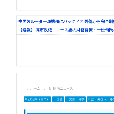
中国製ルーター20機種にバックドア 外部から完全
【速報】 高市政権、エース級の財務官僚・一松旬
ホーム
国内ニュース
政治家（自民）
国会
文部・科学
訪日外国人・移