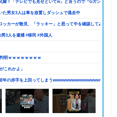
兄嫁！「テレビでも見せといてw」と言うので『Gガンダム』
いた男女3人は車を放置しダッシュで逃走中
ロッカーが散見、「ラッキー」と思って中を確認してみると…
【ヤバい】100件以上の窃盗をしたトルコ国籍の男3人を逮捕 #移民 #外国人
が判明ｗｗｗｗｗｗｗｗ
頃がこれかよ」
赤字を上回ってしまうwwwwwwwwwwwwwwwwwwwwwww