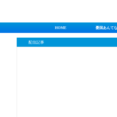
日本第一！ニュース録
HOME
憂国あんて
配信記事