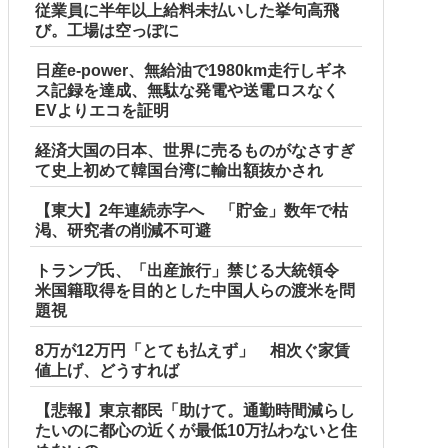
従業員に半年以上給料未払いした挙句高飛
び。工場は空っぽに
日産e-power、無給油で1980km走行しギネ
ス記録を達成、無駄な発電や送電ロスなく
EVよりエコを証明
経済大国の日本、世界に売るものがなさすぎ
て史上初めて韓国台湾に輸出額抜かされ
【東大】2年連続赤字へ 「貯金」数年で枯
渇、研究者の削減不可避
トランプ氏、「出産旅行」禁じる大統領令
米国籍取得を目的とした中国人らの渡米を問
題視
8万が12万円「とても払えず」 相次ぐ家賃
値上げ、どうすれば
【悲報】東京都民「助けて。通勤時間減らし
たいのに都心の近くが最低10万払わないと住