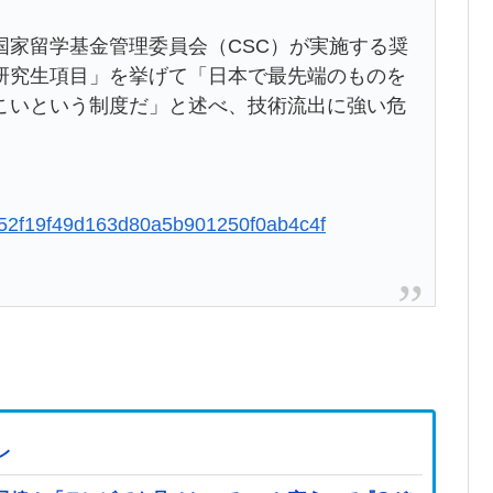
国家留学基金管理委員会（CSC）が実施する奨
研究生項目」を挙げて「日本で最先端のものを
こいという制度だ」と述べ、技術流出に強い危
10052f19f49d163d80a5b901250f0ab4c4f
レ