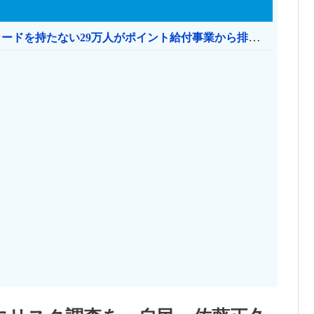
共産党「これは酷い…京都市でマイナンバーカードを持たない29万人がポイント給付事業から排除された」