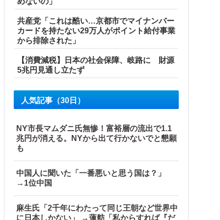
めないの」
共産党「これは酷い…京都市でマイナンバー
カードを持たない29万人がポイント給付事業
から排除された」
【消費減税】日本の社会保障、岐路に 財源
5兆円見通し立たず
人気記事（30日）
NY市長マムダニ氏無惨！富裕層の流出で1.1
兆円が消える。NYから出て行かないでと懇願
も
中国人に聞いた「一番悪いと思う国は？」
→1位中国
麻生氏「2千年にわたって同じ王朝など世界中
に日本しかない」 →蓮舫「私からすれば『だ