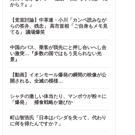
を一気見させた結果……甥っ子が重度の中二病を発症して家で
から？』」
【党首討論】中革連・小川「カンペ読みなが
らの答弁、残念」 高市首相「ご自身もメモ見
…
てる」 議場爆笑
中国のバス、乗客が我先にと押し合いへし合
い激突…『多数の国ではもう見られない光
景』
【動画】イオンモール爆発の瞬間の映像が公
開される。全滅の模様…
wwwwwwwwwwwwwwwwwwwwww他
シャチの激しい体当たり、マンボウが粉々に
「爆発」 捕食戦略か遊びか
町山智浩氏「日本はパンダを失って、代わり
に何を得たんですか？」