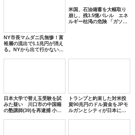
米国、石油備蓄を大幅取り
崩し、残3.5憶バレル エネ
ルギー枯渇の危険 「ガソリ
ンスタンドへ重大影響迫
る」と専門家警告
NY市長マムダニ氏無惨！富
(FOXnews)
裕層の流出で1.1兆円が消え
る。NYから出て行かないで
と懇願も
日本大学で替え玉受験を試
トランプと約束した対米投
みた疑い 川口市の中国籍
資90兆円のドル資金をJPモ
の塾講師(39)を再逮捕 小型
ルガンとシティが日本に貸
カメラや集音機器、小型イ
し付けｗｗ
ヤホンを押収