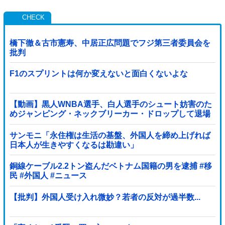
橋下徹＆古市憲寿、中居正広問題でフジ第三者委員会を
批判
F1のスプリントは何か変えないと面白くないよな
【動画】黒人WNBA選手、白人選手のシュート妨害のた
めジャンピング・ネックブリーカー・ドロップして退場
処分→ロッカールームから「白人特権」と投稿...
サンモニ「永住権は生活の基盤、外国人を締め上げれば
日本人が生きやすくなるは勘違い」
銅線ケーブル2.2トン盗んだベトナム国籍の男を逮捕 #移
民 #外国人 #ニュース
【批判】外国人受け入れ微妙？若者の反対が過半数...