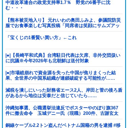
中道改革連合の政党支持率1.7％ 野党の6番手に沈
む・・・
【熊本被災地入り】 元れいわの奥田ふみよ、参議院防災
服でお食事楽しむ写真投稿「同席者は笑顔にサムズアッ
プ」
「宝くじの1番賢い買い方」←これ
|●|【長崎平和式典】台湾駐日代表は欠席、非外交団扱い
に抗議※今年2026年も北朝鮮は送付対象
|●|市場総崩れで資金源を失った中国が焦りまくった結
果、全世界の中国系組織が連鎖破綻する可能性が……
減税を潰しにいった財務省エース2人、岸田と菅の後ろ盾
があるから地位は安泰だと信じていたら……
沖縄知事選、公職選挙法違反でポスターやのぼり旗367
件に撤去命令 玉城デニー氏（現職）200件、古謝玄太
氏 149件、下地幹郎氏 16件、比嘉隆...
銅線ケーブル2.2トン盗んだベトナム国籍の男を逮捕 #移