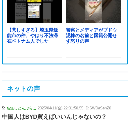
【悲しすぎる】埼玉県飯
警察とメディアがブドウ
能市の件、やはり不法滞
泥棒の名前と国籍公開せ
在ベトナム人でした
ず怒りの声
ネットの声
5:
名無しどんぶらこ
2025/04/11(金) 22:31:50.55 ID:SWDaSehZ0
中国人はBYD買えばいいんじゃないの？