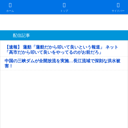
日本第一！ニュース録
ホーム
トップ
サイドバー
配信記事
【速報】 蓮舫「蓮舫だから叩いて良いという報道」 ネット
「高市だから叩いて良いをやってるのがお前だろ」
中国の三峡ダムが全開放流を実施…長江流域で深刻な洪水被
害！