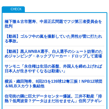
橋下徹＆古市憲寿、中居正広問題でフジ第三者委員会を
批判
【動画】ゴルフ中の嵐を撮影していた男性が雷に打たれ
る事故。
【動画】黒人WNBA選手、白人選手のシュート妨害のた
めジャンピング・ネックブリーカー・ドロップして退場
処分→ロッカールームから「白人特権」と投稿...
サンモニ「永住権は生活の基盤、外国人を締め上げれば
日本人が生きやすくなるは勘違い」
横浜・織田翔希、8回2/3を139球12奪三振！NPB12球団
＆MLBスカウト集結他
住宅街の隣に巨大データセンター爆誕。三井不動産「排
熱？低周波音？データはまだ出せません」住民ブチギレ