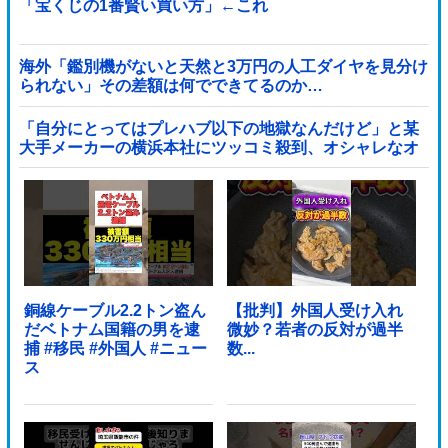
「宝くじの1番賢い買い方」←これ
海外「鑑別機がないと天然と3万円の人工ダイヤを見分け
られない」その差額は何でできてるのか…
「自分にとってはプレハブ以下の地獄なんだけど」と某
大手メーカーの横浜本社にツッコミ殺到、オシャレなオ
フィスに特化してしまった結果……他
銅線ケーブル2.2トン盗ん
【批判】外国人受け入れ
だベトナム国籍の男を逮
微妙？若者の反対が過半
捕 #移民 #外国人 #ニュー
数...
ス