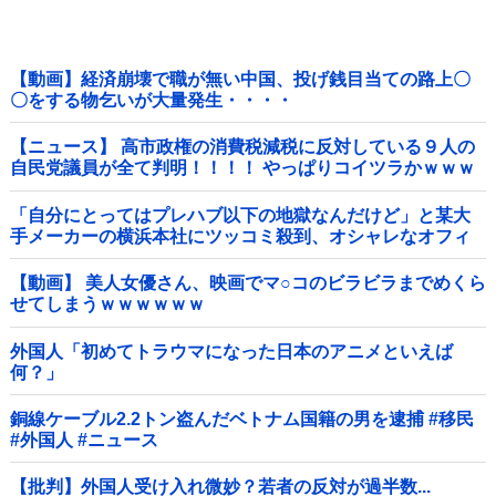
【動画】経済崩壊で職が無い中国、投げ銭目当ての路上〇
〇をする物乞いが大量発生・・・・
【ニュース】 高市政権の消費税減税に反対している９人の
自民党議員が全て判明！！！！ やっぱりコイツラかｗｗｗ
ｗｗ
「自分にとってはプレハブ以下の地獄なんだけど」と某大
手メーカーの横浜本社にツッコミ殺到、オシャレなオフィ
スに特化してしまった結果……他
【動画】 美人女優さん、映画でマ○コのビラビラまでめくら
せてしまうｗｗｗｗｗｗ
外国人「初めてトラウマになった日本のアニメといえば
何？」
銅線ケーブル2.2トン盗んだベトナム国籍の男を逮捕 #移民
#外国人 #ニュース
【批判】外国人受け入れ微妙？若者の反対が過半数...