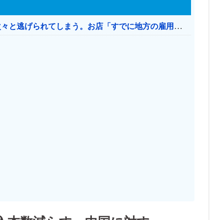
日本のお店、時給1500円でもミャンマー人に次々と逃げられてしまう。お店「すでに地方の雇用は崩壊」