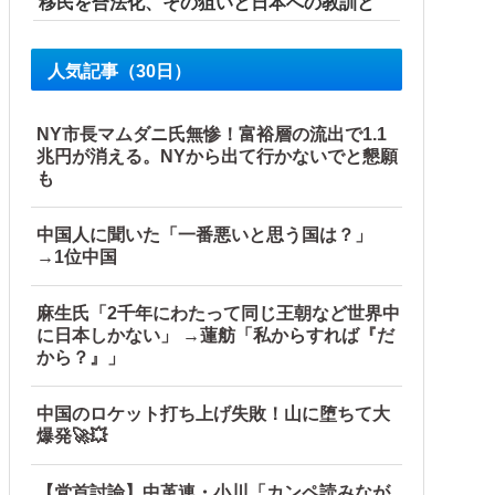
移民を合法化、その狙いと日本への教訓と
IKEAにも聞いた
人気記事（30日）
NY市長マムダニ氏無惨！富裕層の流出で1.1
というのが……
兆円が消える。NYから出て行かないでと懇願
も
中国人に聞いた「一番悪いと思う国は？」
→1位中国
ス供給設備の点検要請
麻生氏「2千年にわたって同じ王朝など世界中
に日本しかない」 →蓮舫「私からすれば『だ
から？』」
中国のロケット打ち上げ失敗！山に堕ちて大
爆発🚀💥
【党首討論】中革連・小川「カンペ読みなが