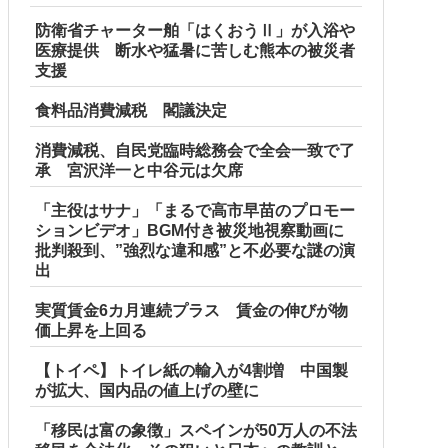
防衛省チャーター舶「はくおうⅡ」が入浴や
医療提供 断水や猛暑に苦しむ熊本の被災者
支援
食料品消費減税 閣議決定
消費減税、自民党臨時総務会で全会一致で了
承 宮沢洋一と中谷元は欠席
「主役はサナ」「まるで高市早苗のプロモー
ションビデオ」BGM付き被災地視察動画に
批判殺到、”強烈な違和感”と不必要な謎の演
出
実質賃金6カ月連続プラス 賃金の伸びが物
価上昇を上回る
【トイペ】トイレ紙の輸入が4割増 中国製
が拡大、国内品の値上げの壁に
「移民は富の象徴」スペインが50万人の不法