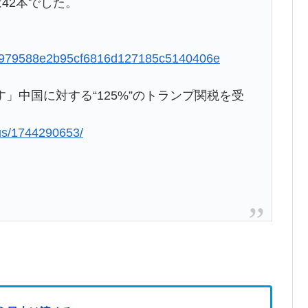
42本でした。
d758979588e2b95cf6816d127185c5140406e
」中国に対する“125%”のトランプ関税を受
lus/1744290653/