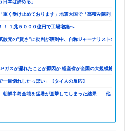
う日本は諦める」
重く受け止めております」地震大国で「高積み陳列」が心配...
！！ １兆５０００億円で工場増築へ
拡散元の”賢さ”に批判が殺到中、自称ジャーナリストのやり口
LPガスが漏れたことが原因か 経産省が全国の大規模施設でガ
で一目惚れしたっぽい」【タイ人の反応】
、朝鮮半島全域を猛暑が直撃してしまった結果……他