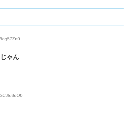
h9og57Zn0
いじゃん
D:SCJfo8dO0