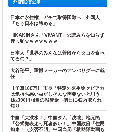
外部配信記事
日本の永住権、ガチで取得困難へ…外国人
「もう日本は諦める」
HIKAKINさん「VIVANT」の読み方を知らず
赤っ恥ｗｗｗｗｗｗｗ
日本人「世界のみんなは普段からタコを食べ
てるの？」
大谷翔平、重機メーカーのアンバサダーに就
任
【予算100万】 市長「特定外来生物クビアカ
は気持ち悪い虫だしそんな需要ないと思う」
1匹300円相当の報奨金→初日に42万取られ
焦り
中国「大洪水！」中国ダム「決壊」地元民
「公式発表より死者多い！」中国政府「住民
拘束！（安否不明」中国当局「救助隊動画も