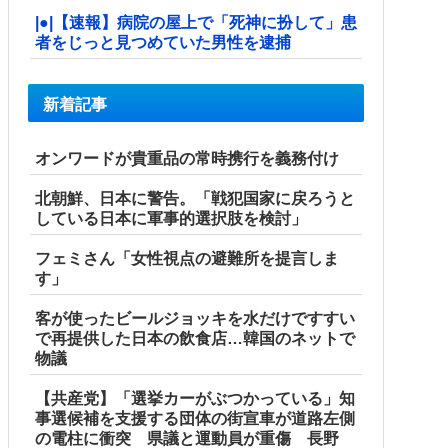
|●|【速報】病院の屋上で「死神に扮して」患
者をじっと見つめていた男性を逮捕
新着記事
オンワードが貴重品の常時携行を義務付け
北朝鮮、日本に警告。「戦犯国家に戻ろうと
している日本に軍事的選択肢を検討」
フェミさん「女性視点の避難所を提言しま
す」
客が使ったビールジョッキを水だけですすい
で再提供した日本の飲食店…韓国のネットで
物議
【共産党】「選挙カーがぶつかっている」知
事選候補を支援する団体の街宣車が道路左側
の電柱に衝突 県議と運動員が重傷 長野