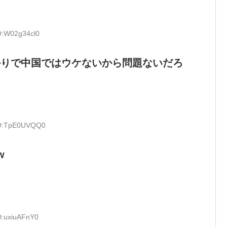
ID:W02g34cl0
かりで中国ではウケないから問題ないだろ
 ID:TpE0UVQQ0
w
D:uxiuAFnY0