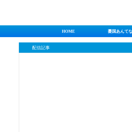
日本第一！ニュース録
HOME
憂国あんて
配信記事