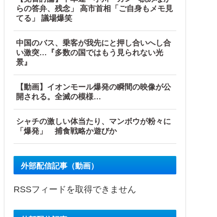
らの答弁、残念」 高市首相「ご自身もメモ見
てる」 議場爆笑
中国のバス、乗客が我先にと押し合いへし合
い激突…『多数の国ではもう見られない光
景』
【動画】イオンモール爆発の瞬間の映像が公
開される。全滅の模様…
シャチの激しい体当たり、マンボウが粉々に
「爆発」 捕食戦略か遊びか
外部配信記事（動画）
RSSフィードを取得できません