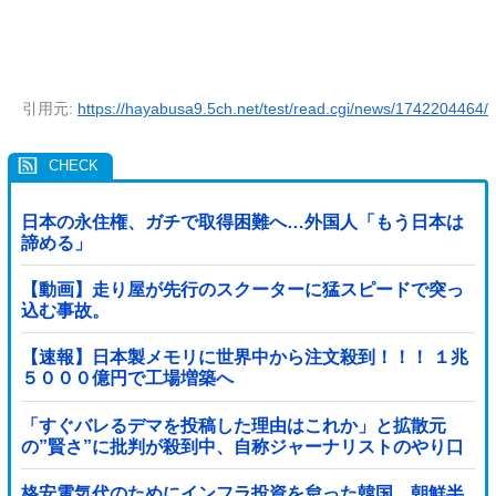
引用元:
https://hayabusa9.5ch.net/test/read.cgi/news/1742204464/
日本の永住権、ガチで取得困難へ…外国人「もう日本は
諦める」
【動画】走り屋が先行のスクーターに猛スピードで突っ
込む事故。
【速報】日本製メモリに世界中から注文殺到！！！ １兆
５０００億円で工場増築へ
「すぐバレるデマを投稿した理由はこれか」と拡散元
の”賢さ”に批判が殺到中、自称ジャーナリストのやり口
というのが……
格安電気代のためにインフラ投資を怠った韓国、朝鮮半