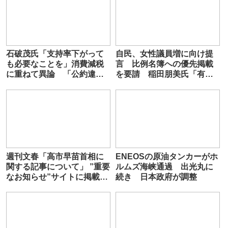
石破茂氏「支持率下がって
自民、女性議員増に向け提
も必要なことを」消費減税
言 比例名簿への優先掲載
に重ねて異論 「公約違反
を要請 稲田朋美氏「有権
にならない」 会合後
者の半分は女性なのに⋯」
週刊文春「高市早苗首相に
ENEOSの原油タンカーがホ
関する記事について」 ”重要
ルムズ海峡通過 出光丸に
なお知らせ”サイトに掲載
続き 日本政府が調整
内容伝え「次号にて取材経
緯を説明」