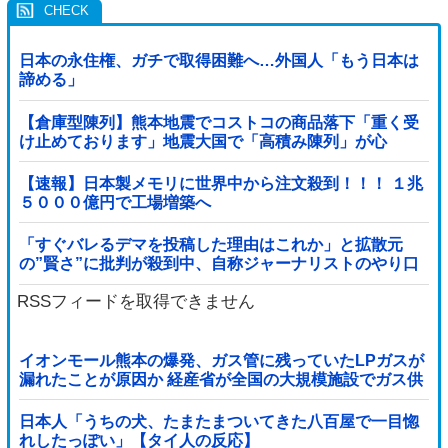
日本の永住権、ガチで取得困難へ…外国人「もう日本は
諦める」
【倉庫型陳列】熊本地震でコストコの商品落下「重く受
け止めております」地震大国で「高積み陳列」が心
配...IKEAにも聞いた
【速報】日本製メモリに世界中から注文殺到！！！ １兆
５０００億円で工場増築へ
「すぐバレるデマを投稿した理由はこれか」と拡散元
の”賢さ”に批判が殺到中、自称ジャーナリストのやり口
というのが……
RSSフィードを取得できません
イオンモール熊本の爆発、ガス管に残っていたLPガスが
漏れたことが原因か 経産省が全国の大規模施設でガス供
給設備の点検要請
日本人「うちの犬、たまたまついてきた八百屋で一目惚
れしたっぽい」【タイ人の反応】