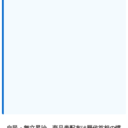
自民・舞立昇治、商品券配布は歴代首相の慣