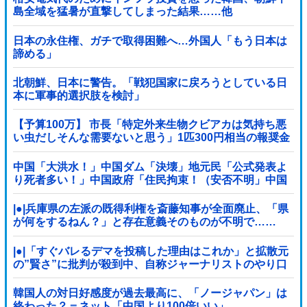
島全域を猛暑が直撃してしまった結果……他
日本の永住権、ガチで取得困難へ…外国人「もう日本は
諦める」
北朝鮮、日本に警告。「戦犯国家に戻ろうとしている日
本に軍事的選択肢を検討」
【予算100万】 市長「特定外来生物クビアカは気持ち悪
い虫だしそんな需要ないと思う」1匹300円相当の報奨金
→初日に42万取られ焦り
中国「大洪水！」中国ダム「決壊」地元民「公式発表よ
り死者多い！」中国政府「住民拘束！（安否不明」中国
当局「救助隊動画も削除」台風13号「三峡ダム接近中」
→
|●|兵庫県の左派の既得利権を斎藤知事が全面廃止、「県
が何をするねん？」と存在意義そのものが不明で……
|●|「すぐバレるデマを投稿した理由はこれか」と拡散元
の”賢さ”に批判が殺到中、自称ジャーナリストのやり口
というのが……
韓国人の対日好感度が過去最高に、「ノージャパン」は
終わった？＝ネット「中国より100倍いい」