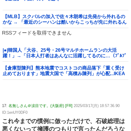
【MLB】スクバルの加入で佐々木朗希は先発から外れるの
かな → 「最近のシーハンは酷いからこっちが先に外れるん
じゃないか」「魔法のグローブで好投が続いてるし佐々木
RSSフィードを取得できません
は残してほしいな」
|●|韓国人「大谷、25号・26号マルチホームランの大活
躍！」→「日本人打者はあんなに活躍してるのに…（ﾌﾞﾙﾌﾞ
ﾙ」＝韓国の反応
【倉庫型陳列】熊本地震でコストコの商品落下「重く受け
止めております」地震大国で「高積み陳列」が心配...IKEA
にも聞いた
17:
名無しさん＠涙目です。(大阪府) [FR]
2025/03/17(月) 18:57:36.90
ID:1enUY0DF0
これ今までの慣例に倣っただけで、石破総理は
悪くないって擁護のつもりで言ったんだろうな