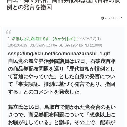
例との発言を撤回
2025.03.17
1:
名無しさん＠涙目です。(みかか) [ﾆﾀﾞ]
2025/03/17(月)
18:41:04.19 ID:BGwsVCZY0● BE:897196411-PLT(21000)
sssp://img.5ch.net/ico/monaazarashi_1.gif
自民党の舞立昇治参院議員は17日、石破茂首相
の商品券配布問題を巡り「歴代首相が慣例とし
て普通にやっていた」とした自身の発言につい
て「事実誤認、推測に基づく発言であり、撤回
する」とのコメントを発表した。
舞立氏は16日、鳥取市で開かれた党会合のあい
さつで、商品券配布問題について「想像以上に
お騒がせしている」と謝罪。その上で、配布が