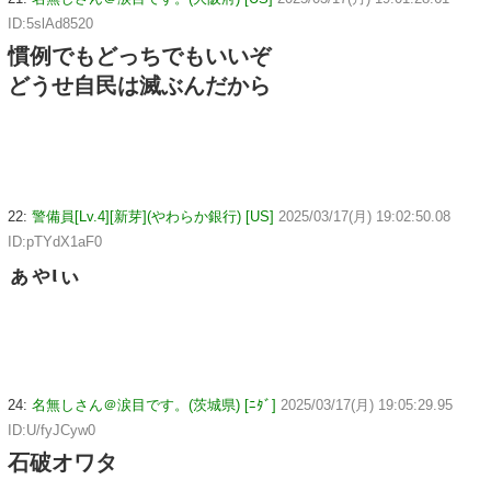
ID:5slAd8520
慣例でもどっちでもいいぞ
どうせ自民は滅ぶんだから
22:
警備員[Lv.4][新芽](やわらか銀行) [US]
2025/03/17(月) 19:02:50.08
ID:pTYdX1aF0
ぁゃιぃ
24:
名無しさん＠涙目です。(茨城県) [ﾆﾀﾞ]
2025/03/17(月) 19:05:29.95
ID:U/fyJCyw0
石破オワタ