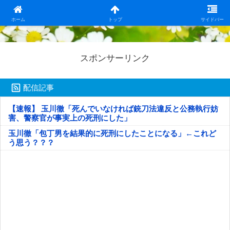
日本第一！ニュース録
ホーム
トップ
サイドバー
スポンサーリンク
配信記事
【速報】 玉川徹「死んでいなければ銃刀法違反と公務執行妨
害、警察官が事実上の死刑にした」
玉川徹「包丁男を結果的に死刑にしたことになる」←これど
う思う？？？