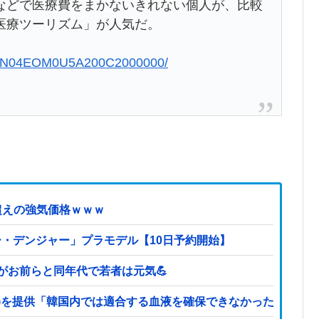
などで医療費をまかないきれない個人が、比較
医療ツーリズム」が人気だ。
QOGN04EOM0U5A200C2000000/
超えの強気価格ｗｗｗ
ー・デンジャー」プラモデル【10日予約開始】
どがお前らと同年代で若者は元気💪
a-)を提供「韓国内では適合する血液を確保できなかった」※今回