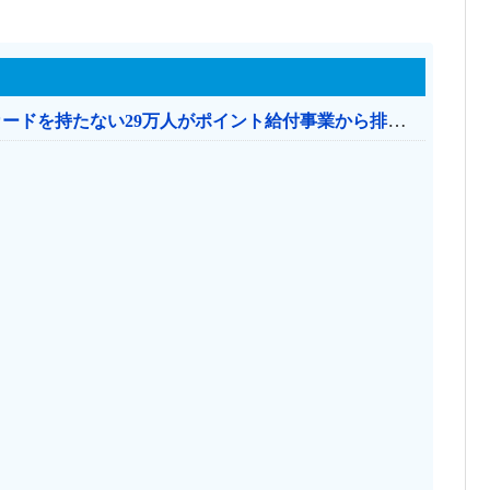
共産党「これは酷い…京都市でマイナンバーカードを持たない29万人がポイント給付事業から排除された」