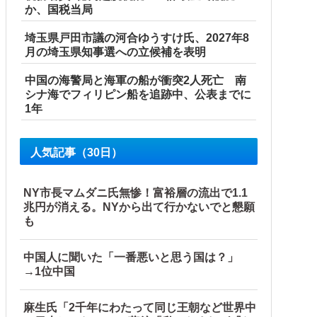
か、国税当局
埼玉県戸田市議の河合ゆうすけ氏、2027年8
月の埼玉県知事選への立候補を表明
になってしまう
中国の海警局と海軍の船が衝突2人死亡 南
シナ海でフィリピン船を追跡中、公表までに
1年
人気記事（30日）
NY市長マムダニ氏無惨！富裕層の流出で1.1
兆円が消える。NYから出て行かないでと懇願
も
中国人に聞いた「一番悪いと思う国は？」
→1位中国
麻生氏「2千年にわたって同じ王朝など世界中