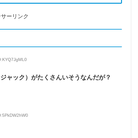
ンサーリンク
ID:KYQ7JgML0
クジャック）がたくさんいそうなんだが？
 ID:5PkDW2hW0