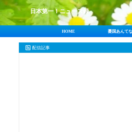
日本第一！ニュース録
HOME
憂国あんて
配信記事