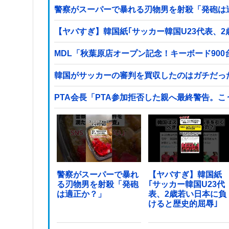
警察がスーパーで暴れる刃物男を射殺「発砲は
【ヤバすぎ】韓国紙｢サッカー韓国U23代表、
MDL「秋葉原店オープン記念！キーボード90
韓国がサッカーの審判を買収したのはガチだっ
PTA会長「PTA参加拒否した親へ最終警告。
警察がスーパーで暴れ
【ヤバすぎ】韓国紙
る刃物男を射殺「発砲
｢サッカー韓国U23代
は適正か？」
表、2歳若い日本に負
けると歴史的屈辱｣