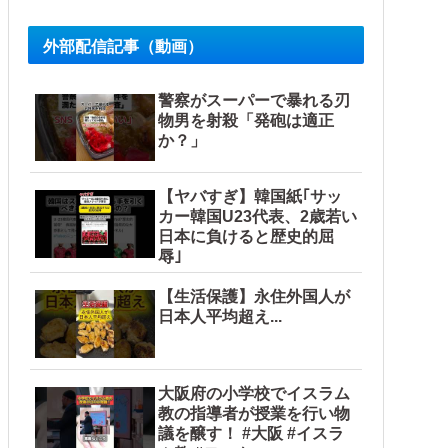
外部配信記事（動画）
警察がスーパーで暴れる刃
物男を射殺「発砲は適正
か？」
【ヤバすぎ】韓国紙｢サッ
カー韓国U23代表、2歳若い
日本に負けると歴史的屈
辱｣
【生活保護】永住外国人が
日本人平均超え...
大阪府の小学校でイスラム
教の指導者が授業を行い物
議を醸す！ #大阪 #イスラ