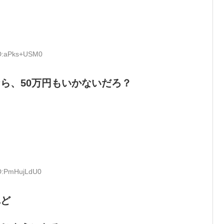
ID:aPks+USM0
ら、50万円もいかないだろ？
ID:PmHujLdU0
れど