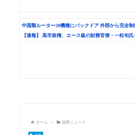
中国製ルーター20機種にバックドア 外部から完全
【速報】 高市政権、エース級の財務官僚・一松旬
ホーム
国際ニュース
北米