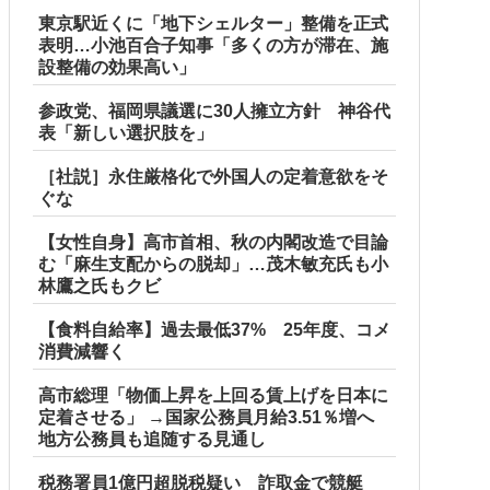
東京駅近くに「地下シェルター」整備を正式
表明…小池百合子知事「多くの方が滞在、施
設整備の効果高い」
参政党、福岡県議選に30人擁立方針 神谷代
表「新しい選択肢を」
［社説］永住厳格化で外国人の定着意欲をそ
ぐな
【女性自身】高市首相、秋の内閣改造で目論
む「麻生支配からの脱却」…茂木敏充氏も小
林鷹之氏もクビ
【食料自給率】過去最低37% 25年度、コメ
消費減響く
高市総理「物価上昇を上回る賃上げを日本に
定着させる」 →国家公務員月給3.51％増へ
地方公務員も追随する見通し
で4回目
税務署員1億円超脱税疑い 詐取金で競艇