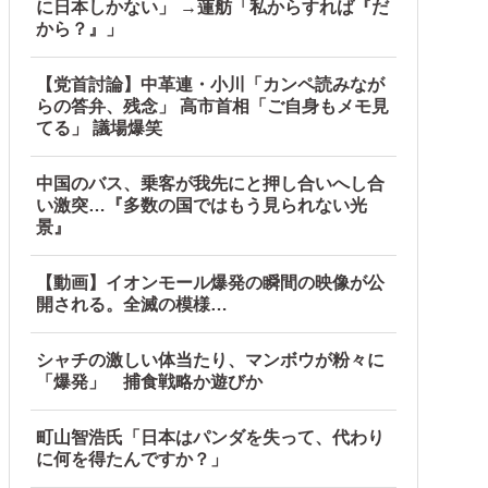
に日本しかない」 →蓮舫「私からすれば『だ
から？』」
【党首討論】中革連・小川「カンペ読みなが
らの答弁、残念」 高市首相「ご自身もメモ見
てる」 議場爆笑
中国のバス、乗客が我先にと押し合いへし合
い激突…『多数の国ではもう見られない光
景』
【動画】イオンモール爆発の瞬間の映像が公
開される。全滅の模様…
シャチの激しい体当たり、マンボウが粉々に
「爆発」 捕食戦略か遊びか
町山智浩氏「日本はパンダを失って、代わり
に何を得たんですか？」