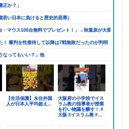
適正か？」
2歳若い日本に負けると歴史的屈辱｣
0台・マウス100台無料でプレゼント！」→秋葉原が大変なこと
た！ 審判を性接待して以降は7戦無敗だったのが判明
こうなってもいい？」他
【生活保護】永住外国
大阪府の小学校でイス
人が日本人平均超え...
ラム教の指導者が授業
を行い物議を醸す！ #
大阪 #イスラム教 #モ
スク