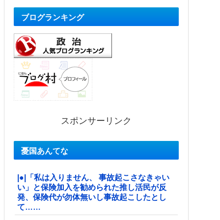
ブログランキング
スポンサーリンク
憂国あんてな
|●|「私は入りません、 事故起こさなきゃい
い」と保険加入を勧められた推し活民が反
発、保険代が勿体無いし事故起こしたとし
て……