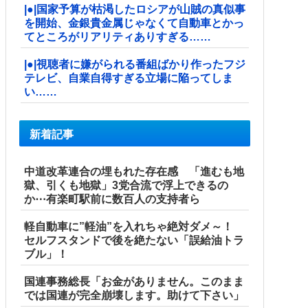
|●|国家予算が枯渇したロシアが山賊の真似事
を開始、金銀貴金属じゃなくて自動車とかっ
てところがリアリティありすぎる……
|●|視聴者に嫌がられる番組ばかり作ったフジ
テレビ、自業自得すぎる立場に陥ってしま
い……
新着記事
中道改革連合の埋もれた存在感 「進むも地
獄、引くも地獄」3党合流で浮上できるの
か⋯有楽町駅前に数百人の支持者ら
軽自動車に”軽油”を入れちゃ絶対ダメ～！
セルフスタンドで後を絶たない「誤給油トラ
ブル」！
国連事務総長「お金がありません。このまま
では国連が完全崩壊します。助けて下さい」