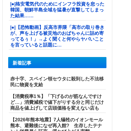
|●|格安電気代のためにインフラ投資を怠った
韓国、朝鮮半島全域を猛暑が直撃してしまっ
た結果……
|●|【恐怖動画】反高市界隈「高市の取り巻き
が、声を上げる被災地のおばちゃんに詰め寄
ってるぅ！」→よく聞くと何やらヤバいこと
を言っていると話題に…
新着記事
赤十字、スペイン領セウタに殺到した不法移
民に物資を支給
【消費税率1％】「下げるのが筋なんですけ
ど…」消費減税で値下がりする分と同じだけ
商品を値上げして店頭価格を変えない店も
【2026年熊本地震】7人犠牲のイオンモール
熊本、避難後になぜ再入館? 生存したテナ