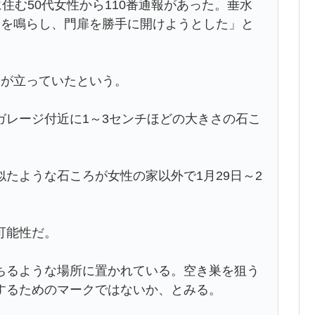
住む50代女性から110番通報があった。垂水
ンを鳴らし、門扉を勝手に開けようとした」と
人が立っていたという。
ガレージ付近に1～3センチほどの大きさの石こ
たような石ころが女性の家以外で1月29日～2
可能性だ。
ちるような場所に置かれている。空き巣を狙う
するためのマークではないか、とみる。