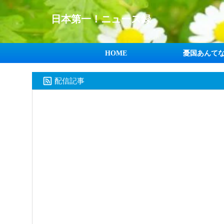
日本第一！ニュース録
HOME
憂国あんて
配信記事