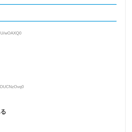
:RU/wOAXQ0
D:OUCNzOvq0
れる