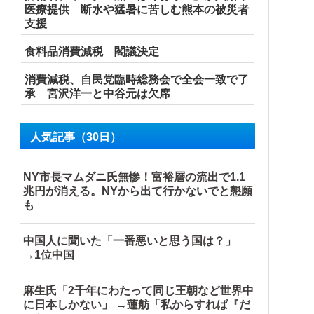
医療提供 断水や猛暑に苦しむ熊本の被災者
支援
食料品消費減税 閣議決定
消費減税、自民党臨時総務会で全会一致で了
承 宮沢洋一と中谷元は欠席
人気記事（30日）
NY市長マムダニ氏無惨！富裕層の流出で1.1
兆円が消える。NYから出て行かないでと懇願
も
中国人に聞いた「一番悪いと思う国は？」
→1位中国
麻生氏「2千年にわたって同じ王朝など世界中
に日本しかない」 →蓮舫「私からすれば『だ