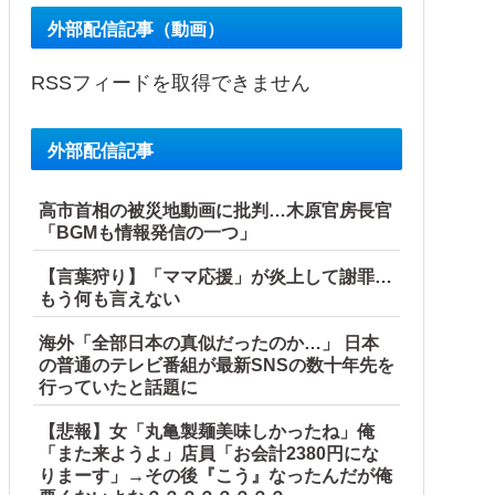
外部配信記事（動画）
RSSフィードを取得できません
外部配信記事
高市首相の被災地動画に批判…木原官房長官
「BGMも情報発信の一つ」
【言葉狩り】「ママ応援」が炎上して謝罪…
もう何も言えない
海外「全部日本の真似だったのか…」 日本
の普通のテレビ番組が最新SNSの数十年先を
行っていたと話題に
【悲報】女「丸亀製麺美味しかったね」俺
「また来ようよ」店員「お会計2380円にな
りまーす」→その後『こう』なったんだが俺