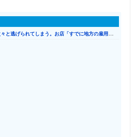
日本のお店、時給1500円でもミャンマー人に次々と逃げられてしまう。お店「すでに地方の雇用は崩壊」