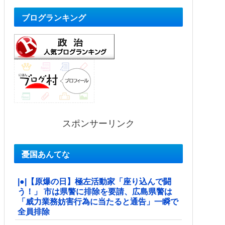
ブログランキング
スポンサーリンク
憂国あんてな
|●|【原爆の日】極左活動家「座り込んで闘
う！」 市は県警に排除を要請、広島県警は
「威力業務妨害行為に当たると通告」一瞬で
全員排除