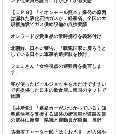
ント従業員ら証言、浮かび上がる実態
【ＬＰＧ】「イオンモール熊本」爆発の原因
は漏れた液化石油ガスか…経産省、全国の大
規模施設でガス供給設備の点検要請
オンワードが貴重品の常時携行を義務付け
北朝鮮、日本に警告。「戦犯国家に戻ろうと
している日本に軍事的選択肢を検討」
フェミさん「女性視点の避難所を提言しま
す」
客が使ったビールジョッキを水だけですすい
で再提供した日本の飲食店…韓国のネットで
物議
【共産党】「選挙カーがぶつかっている」知
事選候補を支援する団体の街宣車が道路左側
の電柱に衝突 県議と運動員が重傷 長野
防衛省チャーター舶「はくおうⅡ」が入浴や