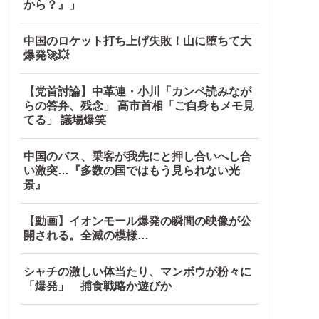
から？』」
…
中国のロケット打ち上げ失敗！山に堕ちて大
爆発🚀💥
怒り爆発
【党首討論】中革連・小川「カンペ読みなが
らの答弁、残念」 高市首相「ご自身もメモ見
てる」 議場爆笑
中国のバス、乗客が我先にと押し合いへし合
い激突…『多数の国ではもう見られない光
景』
【動画】イオンモール爆発の瞬間の映像が公
開される。全滅の模様…
シャチの激しい体当たり、マンボウが粉々に
「爆発」 捕食戦略か遊びか