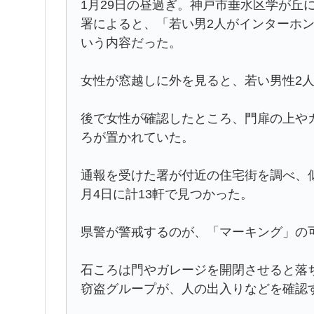
1月29日の昼過ぎ。神戸市垂水区学が丘に
署によると、「若い男2人がインターホ
いう内容だった。
女性が窓越しに外を見ると、若い男性2
後で女性が確認したところ、門扉の上や
ろが置かれていた。
通報を受けた署が付近の住宅街を調べ、似
月4日に計13軒で見つかった。
県警が警戒するのが、「マーキング」の
石ころは門やガレージを開閉させると落
窃盗グループが、人の出入りなどを確認