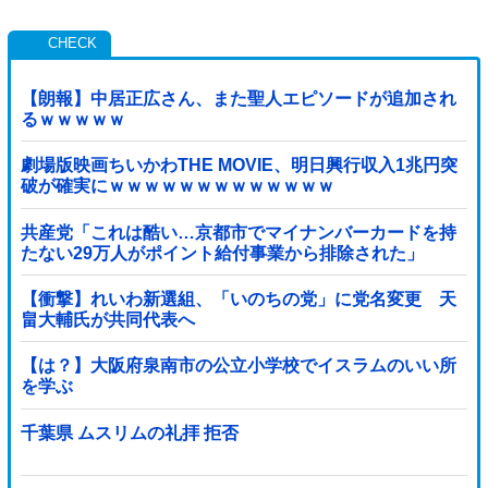
【朗報】中居正広さん、また聖人エピソードが追加され
るｗｗｗｗｗ
劇場版映画ちいかわTHE MOVIE、明日興行収入1兆円突
破が確実にｗｗｗｗｗｗｗｗｗｗｗｗｗ
共産党「これは酷い…京都市でマイナンバーカードを持
たない29万人がポイント給付事業から排除された」
【衝撃】れいわ新選組、「いのちの党」に党名変更 天
畠大輔氏が共同代表へ
【は？】大阪府泉南市の公立小学校でイスラムのいい所
を学ぶ
千葉県 ムスリムの礼拝 拒否