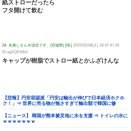
紙ストローだったら
フタ開けて飲む
24:
名無しさん＠涙目です。(宮城県) [NL]
2025/02/08(土) 18:47:47.45
ID:ugXQEh0k0
キャップが樹脂でストロー紙とかふざけんな
【悲報】円安容認派「円安は輸出が伸びで日本経済ホクホ
ク！」⇒ 世界に売る物が無さすぎて輸出額で韓国に惨
敗・・・
【ニュース】 韓国が熊本被災地に水を支援 ⇒ トイレの水に
ｗｗｗｗｗｗｗ