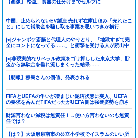
ｗｗ
【画像】 松屋、食器の仕分けまでセルフに
中国、止められないEV製造 売れず在庫山積み「売れたこ
と」にして補助金を騙し取る事案を思いつきが横行
|●|ジャンポケ斎藤と代理人のやりとり、「地獄すぎて完
全にコントになってる……」と衝撃を受ける人が続出中
|●|非現実的なリベラル政策をゴリ押しした東京大学、貯
金から無駄金を垂れ流しまくった結果……
【朗報】移民さんの価値、発表される
FIFAとUEFAの争いが凄まじい泥沼状態に突入、UEFA
の要求を呑んだFIFAだったがUEFA側は強硬姿勢を崩さ
ず……
財源言わない減税は無責任！→使い方言わないのも無責
任では？
【は？】大阪府泉南市の公立小学校でイスラムのいい所