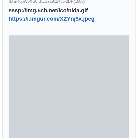
ID:m4qbWoXS0 BE:271912485-2BP(1500)
sssp://img.5ch.net/ico/nida.gif
https://i.imgur.com/XZYnj5x.jpeg