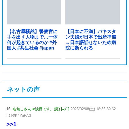
【名古屋騒然】警察官に
【日本に不満】パキスタ
手を出す人物まで…一体
ン夫婦が日本で出産準備
何が起きているのか #外
→日本語話せないため病
国人 #共生社会 #japan
院に断られる
ネットの声
16:
名無しさん＠涙目です。(庭) [ﾆﾀﾞ]
2025/02/08(土) 18:35:39.62
ID:R/K4YePA0
>>1