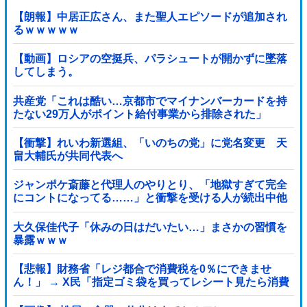
【朗報】中居正広さん、また聖人エピソードが追加され
るｗｗｗｗｗ
【動画】ロシアの空挺兵、パラシュートが開かずに墜落
してしまう。
共産党「これは酷い…京都市でマイナンバーカードを持
たない29万人がポイント給付事業から排除された」
【衝撃】れいわ新選組、「いのちの党」に党名変更 天
畠大輔氏が共同代表へ
ジャンポケ斎藤と代理人のやりとり、「地獄すぎて完全
にコントになってる……」と衝撃を受ける人が続出中他
大久保佳代子「休みの日はだいたい…」まさかの習慣を
暴露ｗｗｗ
【悲報】財務省「レジ都合で消費税を0％にできませ
ん！」 → X民「指定ゴミ袋を買ってレシート見たら消費
税はゼロになるんだけど？」ｗｗｗｗｗｗｗｗｗｗｗｗ