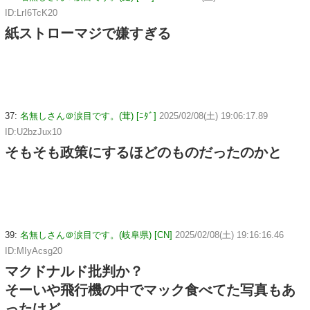
ID:LrI6TcK20
紙ストローマジで嫌すぎる
37:
名無しさん＠涙目です。(茸) [ﾆﾀﾞ]
2025/02/08(土) 19:06:17.89
ID:U2bzJux10
そもそも政策にするほどのものだったのかと
39:
名無しさん＠涙目です。(岐阜県) [CN]
2025/02/08(土) 19:16:16.46
ID:MIyAcsg20
マクドナルド批判か？
そーいや飛行機の中でマック食べてた写真もあ
ったけど