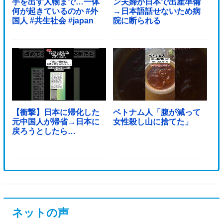
手を出す人物まで…一体
ン夫婦が日本で出産準備
何が起きているのか #外
→日本語話せないため病
国人 #共生社会 #japan
院に断られる
【衝撃】日本に帰化した
ベトナム人「腹が減って
元中国人が帰省→日本に
女性殺し山に捨てた」
戻ろうとしたら…
ネットの声