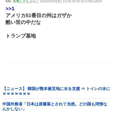
435:
名無しどんぶらこ
2025/02/05(水) 13:29:39.93 ID:rTXKLuR10
>>1
アメリカ51番目の州はガザか
酷い世の中だな
トランプ基地
【ニュース】 韓国が熊本被災地に水を支援 ⇒ トイレの水に
ｗｗｗｗｗｗｗ
中国外務省「日本は原爆落とされて当然。どの国も同情な
んかしない」