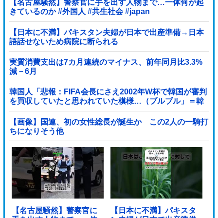
【名古屋騒然】警察官に手を出す人物まで…一体何が起
きているのか #外国人 #共生社会 #japan
【日本に不満】パキスタン夫婦が日本で出産準備→日本
語話せないため病院に断られる
実質消費支出は7カ月連続のマイナス、前年同月比3.3%
減－6月
韓国人「悲報：FIFA会長にさえ2002年W杯で韓国が審判
を買収していたと思われていた模様…（ブルブル」＝韓
国の反応
【画像】国連、初の女性総長が誕生か この2人の一騎打
ちになりそう他
【名古屋騒然】警察官に
【日本に不満】パキスタ