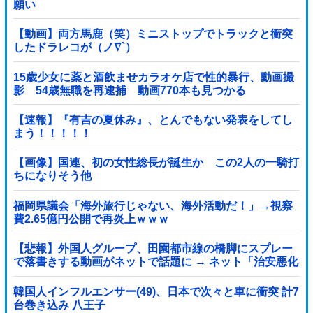
願い
【動画】両方馬鹿（笑）ミニストップでトラックと衝突
したドラレコが（ノ∇`）
15歳少女に薬と酒飲ませカラオケ店で性的暴行、動画撮
影 54歳無職を再逮捕 動画770本も見つかる
【速報】『有吉の夏休み』、とんでもない発表をしてし
まう！！！！！
【画像】国連、初の女性総長が誕生か この2人の一騎打
ちになりそう他
福岡県議会「海外旅行じゃない、海外活動だ！」→視察
費2.65億円公開で再炎上ｗｗｗ
【悲報】外国人グループ、田園都市線の橋脚にスプレー
で落書きする動画がネットで話題に → ネット「治安悪化
の始まり」
韓国人インフルエンサー(49)、日本で次々と車に衝突 計7
台巻き込み 八王子