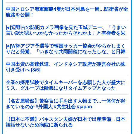
中国とロシア海軍艦艇4隻が日本列島を一周…防衛省が全
航路を公開！
|●|辺野古の防犯カメラ画像を見た玉城デニー、「うまい
言い訳が思いつかなかったからそれかよ」と有権者を呆
れさせるコメントを……
|●|W杯アジア予選等で韓国サッカー協会がやらかしまく
りだと発覚、「いきなり共同開催になったしな」と日韓
共催の件に言及する声も……
中国出資の高速鉄道、インドネシア政府が運営会社の株
引き受けへ [8/6]
企業の採用試験でタイムキーパーを志願した人が盛大に
ミス、グループは険悪になりタイムアップとなった
が……
【名古屋騒然】警察官に手を出す人物まで…一体何が起
きているのか #外国人 #共生社会 #japan
【日本に不満】パキスタン夫婦が日本で出産準備→日本
語話せないため病院に断られる