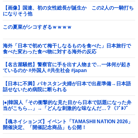
【画像】国連、初の女性総長が誕生か この2人の一騎打ち
になりそう他
この夏菜がシコすぎるｗｗｗｗ
海外「日本で初めて梅干しなるものを食べた」日本旅行で
食べた変わった食べ物に対する海外の反応
【名古屋騒然】警察官に手を出す人物まで…一体何が起き
ているのか #外国人 #共生社会 #japan
【日本に不満】パキスタン夫婦が日本で出産準備→日本語
話せないため病院に断られる
|●|韓国人「その衝撃的な見た目から日本で話題になった弁
当がこちら…」→「どんな刺激的な味なんだ…？（ﾌﾞﾙﾌﾞ
ﾙ」＝韓国の反応
【魂ネイションズ】イベント「TAMASHII NATION 2026」
開催決定、「開催記念商品」も公開！