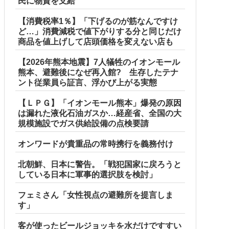
民に物資を支給
【消費税率1％】「下げるのが筋なんですけ
ど…」消費減税で値下がりする分と同じだけ
商品を値上げして店頭価格を変えない店も
【2026年熊本地震】7人犠牲のイオンモール
熊本、避難後になぜ再入館? 生存したテナ
ント従業員ら証言、浮かび上がる実態
【ＬＰＧ】「イオンモール熊本」爆発の原因
は漏れた液化石油ガスか…経産省、全国の大
規模施設でガス供給設備の点検要請
オンワードが貴重品の常時携行を義務付け
北朝鮮、日本に警告。「戦犯国家に戻ろうと
している日本に軍事的選択肢を検討」
フェミさん「女性視点の避難所を提言しま
す」
客が使ったビールジョッキを水だけですすい