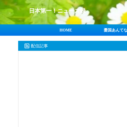
日本第一！ニュース録
HOME
憂国あんて
配信記事