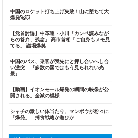
中国のロケット打ち上げ失敗！山に堕ちて大
爆発🚀💥
【党首討論】中革連・小川「カンペ読みなが
らの答弁、残念」 高市首相「ご自身もメモ見
てる」 議場爆笑
中国のバス、乗客が我先にと押し合いへし合
い激突…『多数の国ではもう見られない光
景』
【動画】イオンモール爆発の瞬間の映像が公
開される。全滅の模様…
シャチの激しい体当たり、マンボウが粉々に
「爆発」 捕食戦略か遊びか