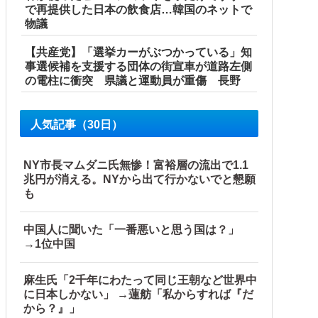
で再提供した日本の飲食店…韓国のネットで
物議
【共産党】「選挙カーがぶつかっている」知
事選候補を支援する団体の街宣車が道路左側
の電柱に衝突 県議と運動員が重傷 長野
w w w w w
人気記事（30日）
財務省、高市内閣に完全敗北
NY市長マムダニ氏無惨！富裕層の流出で1.1
兆円が消える。NYから出て行かないでと懇願
も
中国人に聞いた「一番悪いと思う国は？」
→1位中国
【海外の反応】
麻生氏「2千年にわたって同じ王朝など世界中
に日本しかない」 →蓮舫「私からすれば『だ
から？』」