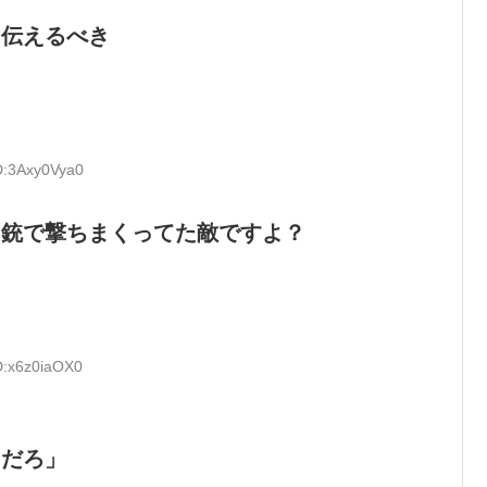
に伝えるべき
D:3Axy0Vya0
ら銃で撃ちまくってた敵ですよ？
D:x6z0iaOX0
男だろ」