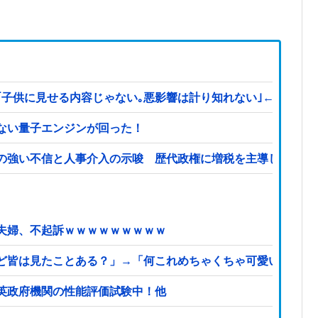
見せる内容じゃない｡悪影響は計り知れない｣←これw w w w 
ない量子エンジンが回った！
の強い不信と人事介入の示唆 歴代政権に増税を主導してきた
夫婦、不起訴ｗｗｗｗｗｗｗｗｗ
ど皆は見たことある？」→「何これめちゃくちゃ可愛いｗｗ」
…英政府機関の性能評価試験中！他