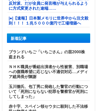
反対派、だが全員に発言権が与えられるよう
に方式変更された途端……
|●|【速報】日本製メモリに世界中から注文殺
到！！！ １兆５０００億円で工場増築へ
新着記事
ブランドいちご「いちごさん」の苗2000株
盗まれる
ＮＨＫ職員が番組出演者から性被害、別職場
への復職希望に応じない不適切対応…メディ
ア総局長が陳謝
玉川徹氏、包丁男に発砲した警官の行動につ
いて「死刑にならない犯罪を警察官が死刑に
してしまった」
赤十字、スペイン領セウタに殺到した不法移