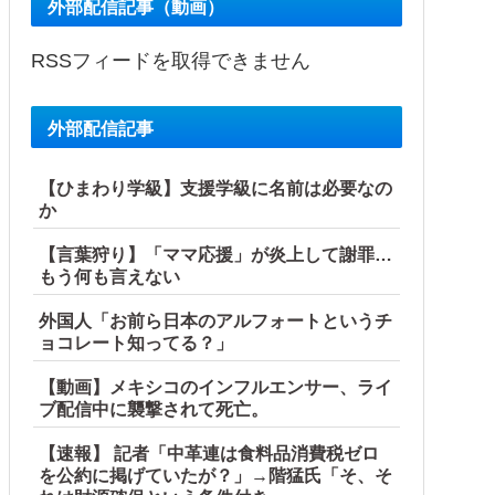
外部配信記事（動画）
RSSフィードを取得できません
外部配信記事
【ひまわり学級】支援学級に名前は必要なの
か
【言葉狩り】「ママ応援」が炎上して謝罪…
もう何も言えない
外国人「お前ら日本のアルフォートというチ
ョコレート知ってる？」
【動画】メキシコのインフルエンサー、ライ
ブ配信中に襲撃されて死亡。
【速報】 記者「中革連は食料品消費税ゼロ
を公約に掲げていたが？」→階猛氏「そ、そ