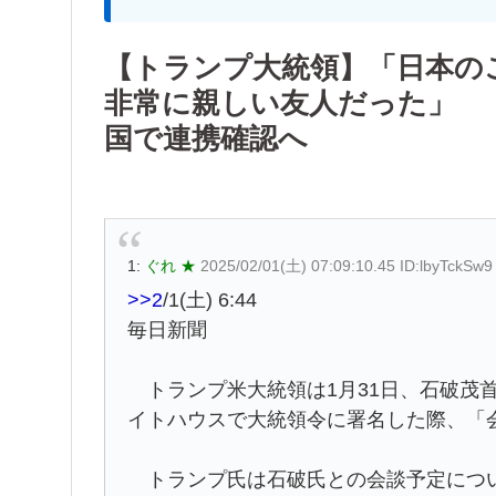
【トランプ大統領】「日本の
非常に親しい友人だった」 
国で連携確認へ
1:
ぐれ ★
2025/02/01(土) 07:09:10.45 ID:lbyTckSw9
>>2
/1(土) 6:44
毎日新聞
トランプ米大統領は1月31日、石破茂
イトハウスで大統領令に署名した際、「
トランプ氏は石破氏との会談予定につい