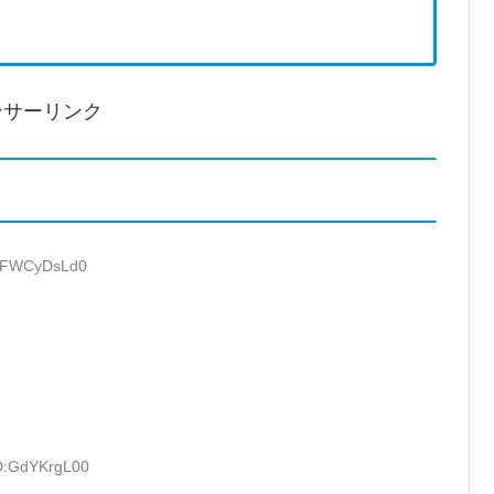
ンサーリンク
D:FWCyDsLd0
ID:GdYKrgL00