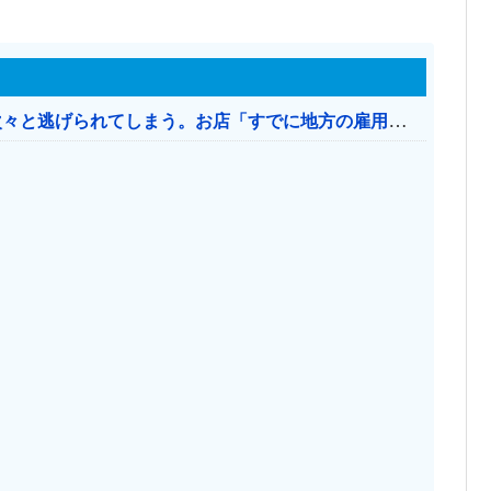
日本のお店、時給1500円でもミャンマー人に次々と逃げられてしまう。お店「すでに地方の雇用は崩壊」