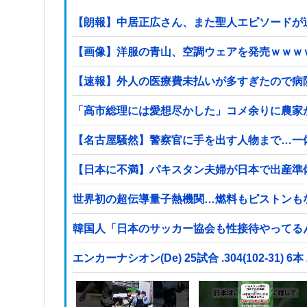
【朗報】中居正広さん、また聖人エピソードが
【画像】洋服の青山、空調ウェアを発売ｗｗｗ
【速報】外人の医療費未払いが多すぎたので病
「高市総理には愛想尽かした」コメ余りに農家
【名古屋騒然】警察官に手を出す人物まで…一体何が
【日本に不満】パキスタン夫婦が日本で出産準
世界初の超伝導量子熱機関…燃料もピストンも
韓国人「日本のサッカー協会も性接待やってる
エンカーナシオン(De) 25試合 .304(102-31) 6本 