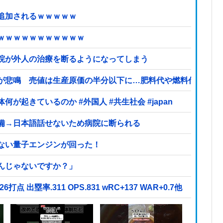
追加されるｗｗｗｗｗ
ｗｗｗｗｗｗｗｗｗｗｗ
院が外人の治療を断るようになってしまう
が悲鳴 売値は生産原価の半分以下に…肥料代や燃料代は高騰
起きているのか #外国人 #共生社会 #japan
備→日本語話せないため病院に断られる
ない量子エンジンが回った！
んじゃないですか？」
26打点 出塁率.311 OPS.831 wRC+137 WAR+0.7他