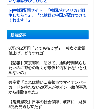
いう思惑がひしひしと
|●|#韓国質問サイト 『韓国がアメリカと戦
争したら？』、『北朝鮮と中国が駆けつけて
くれます！』
新着記事
8万が12万円「とても払えず」 相次ぐ家賃
値上げ、どうすれば
【悲報】東京都民「助けて。通勤時間減らし
たいのに都心の近くが最低10万払わないと住
めないの」
共産党「これは酷い…京都市でマイナンバー
カードを持たない29万人がポイント給付事業
から排除された」
【消費減税】日本の社会保障、岐路に 財源
5兆円見通し立たず