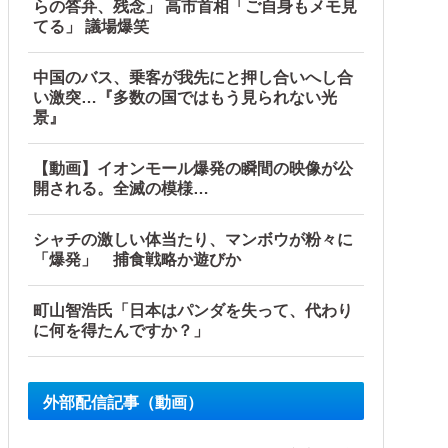
らの答弁、残念」 高市首相「ご自身もメモ見
てる」 議場爆笑
中国のバス、乗客が我先にと押し合いへし合
い激突…『多数の国ではもう見られない光
景』
【動画】イオンモール爆発の瞬間の映像が公
開される。全滅の模様…
シャチの激しい体当たり、マンボウが粉々に
「爆発」 捕食戦略か遊びか
町山智浩氏「日本はパンダを失って、代わり
に何を得たんですか？」
外部配信記事（動画）