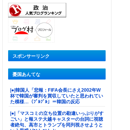
スポンサーリンク
憂国あんてな
|●|韓国人「悲報：FIFA会長にさえ2002年W
杯で韓国が審判を買収していたと思われてい
た模様…（ﾌﾞﾙﾌﾞﾙ」＝韓国の反応
|●|「マスコミの立ち位置の勘違いっぷりがす
ごい」と報ステ大越キャスターの台詞に視聴
者絶句、高市とトランプを同列視させようと