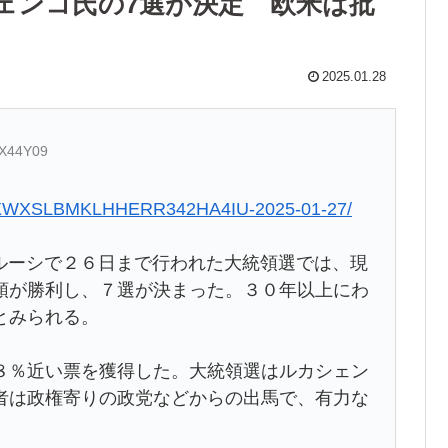
ェンコ氏の7選が決定 欧米は批
2025.01.28
yX44Y09
/J66EXWXSLBMKLHHERR342HA4IU-2025-01-27/
ベラルーシで２６日まで行われた大統領選では、現
領が勝利し、７選が決まった。３０年以上にわ
とみられる。
８％近い票を獲得した。大統領選はルカシェン
者は政権寄りの政党などからの出馬で、有力な