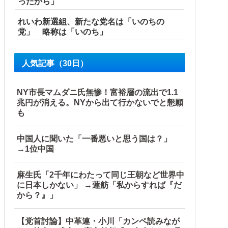
ったから」
れいわ新選組、新たな党名は「いのちの
党」 略称は「いのち」
人気記事（30日）
「今年でやめる」農家も
NY市長マムダニ氏無惨！富裕層の流出で1.1
兆円が消える。NYから出て行かないでと懇願
も
中国人に聞いた「一番悪いと思う国は？」
→1位中国
麻生氏「2千年にわたって同じ王朝など世界中
に日本しかない」 →蓮舫「私からすれば『だ
から？』」
【党首討論】中革連・小川「カンペ読みなが