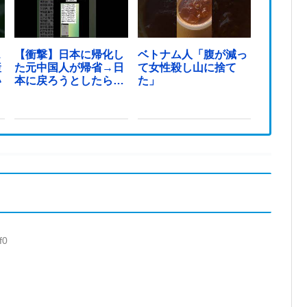
ス
【衝撃】日本に帰化し
ベトナム人「腹が減っ
産
た元中国人が帰省→日
て女性殺し山に捨て
い
本に戻ろうとしたら…
た」
f0