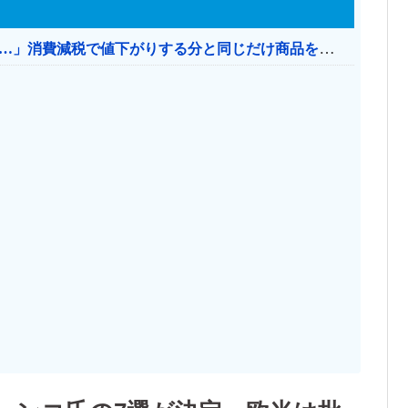
【消費税率1％】 「下げるのが筋なんですけど…」消費減税で値下がりする分と同じだけ商品を値上げして店頭価格を変えない店も