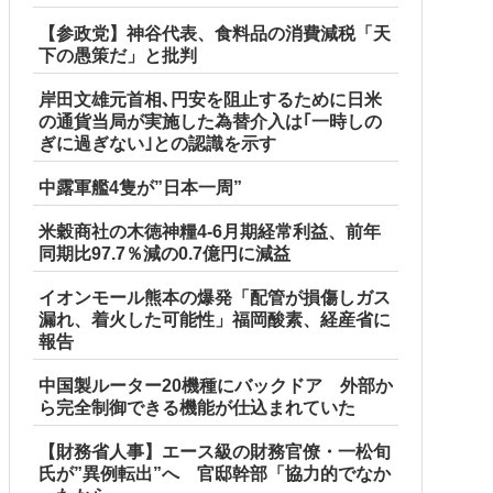
【参政党】神谷代表、食料品の消費減税「天
下の愚策だ」と批判
岸田文雄元首相､円安を阻止するために日米
の通貨当局が実施した為替介入は｢一時しの
ぎに過ぎない｣との認識を示す
中露軍艦4隻が”日本一周”
米穀商社の木徳神糧4-6月期経常利益、前年
同期比97.7％減の0.7億円に減益
イオンモール熊本の爆発「配管が損傷しガス
漏れ、着火した可能性」福岡酸素、経産省に
報告
中国製ルーター20機種にバックドア 外部か
ら完全制御できる機能が仕込まれていた
【財務省人事】エース級の財務官僚・一松旬
氏が”異例転出”へ 官邸幹部「協力的でなか