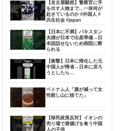
【名古屋騒然】警察官に手
を出す人物まで…一体何が
起きているのか #外国人 #
共生社会 #japan
【日本に不満】パキスタン
夫婦が日本で出産準備→日
本語話せないため病院に断
られる
【衝撃】日本に帰化した元
中国人が帰省→日本に戻ろ
うとしたら…
ベトナム人「腹が減って女
性殺し山に捨てた」
【移民政策反対】イオンの
売り場で唐揚げを食う中国
人の子供