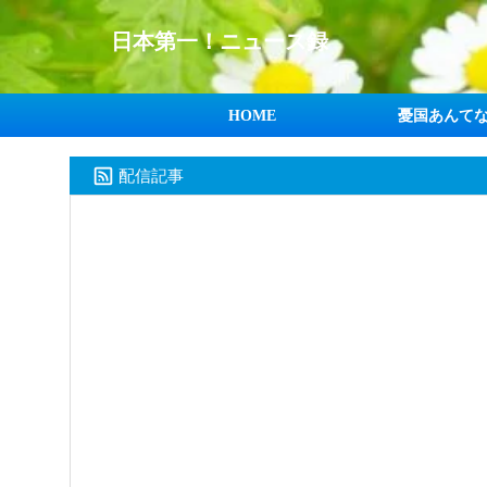
日本第一！ニュース録
HOME
憂国あんて
配信記事