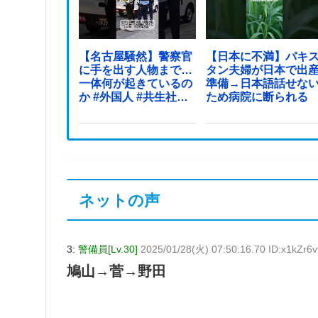
【名古屋騒然】警察官
【日本に不満】パキ
に手を出す人物まで…
タン夫婦が日本で出
一体何が起きているの
準備→日本語話せな
か #外国人 #共生社会
ため病院に断られる
#japan
ネットの声
3:
警備員[Lv.30]
2025/01/28(火) 07:50:16.70 ID:x1kZr6v
鳩山→菅→野田