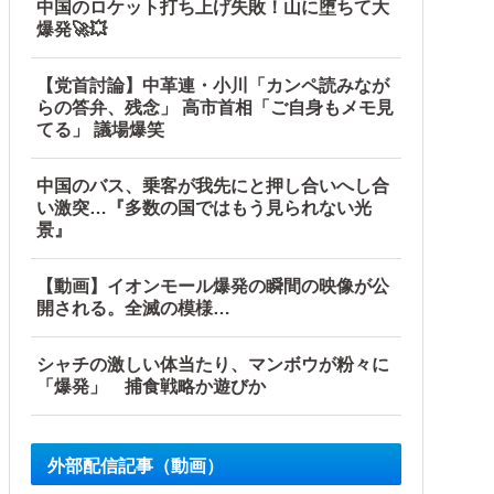
中国のロケット打ち上げ失敗！山に堕ちて大
爆発🚀💥
い！」と発狂ｗｗｗ箸を置いた良ウトが言い放った言葉とは←
【党首討論】中革連・小川「カンペ読みなが
らの答弁、残念」 高市首相「ご自身もメモ見
てる」 議場爆笑
中国のバス、乗客が我先にと押し合いへし合
い激突…『多数の国ではもう見られない光
景』
件付き」
【動画】イオンモール爆発の瞬間の映像が公
の反応
開される。全滅の模様…
シャチの激しい体当たり、マンボウが粉々に
「爆発」 捕食戦略か遊びか
外部配信記事（動画）