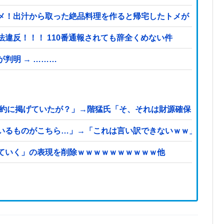
メ！出汁から取った絶品料理を作ると帰宅したトメが「味がな
違反！！！ 110番通報されても辞全くめない件
判明 → ………
公約に掲げていたが？」→階猛氏「そ、それは財源確保という条
いるものがこちら…」→「これは言い訳できないｗｗ」＝韓国
ていく」の表現を削除ｗｗｗｗｗｗｗｗｗｗ他