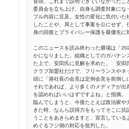
冒頭、これまで説明できていなかったこ
委員会を立ち上げ、自身も調査対象にな
ブル内容に言及。女性の変化に気付いた
したことや、局として事案を公にせず、
身の回復とプライバシー保護を最優先に
このニュースを読み終わった膳場は「20
かになりました。組織としてのガバナン
た上で、安田氏に見解を求めた。 安田
クラブ加盟社だけで、フリーランスやネ
頭に「港社長の会見は定例会見を前倒し
それであれば、より多くのメディアが出
を認めればいいはずですよね」と指摘。
臨んでしまうと、今後たとえば政治家や
きた時、なんら説得力をもってそこに抗
うことをあきらめますと、宣言している
めぐるフジ側の対応を批判した。