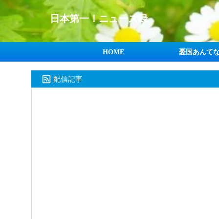
日本第一！ニュース録
HOME
憂国あんて
配信記事