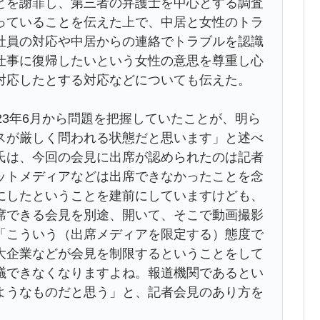
とを謝罪し、第三者の弁護士を中心とする調査
っていることを伝えた上で、中居と女性のトラ
社員の対応や中居からの連絡でトラブルを認識
仕事に復帰したいという女性の意思を尊重し心
対応したとする対応などについても伝えた。
23年6月から問題を把握していたことが、明ら
スが厳しく問われる状態だと思います」と述べ
氏は、今回の会見に出席が認められたのは記者
ットメディアなどは出席できなかったことを念
にしたということを建前にしていますけども、
席できる会見を別途、開いて、そこで動画撮影
「こういう（出席メディアを限定する）態度で
大企業などが会見を制限するということをして
議できなくなりますよね。報道機関であるとい
ようなものだと思う」と、記者会見のあり方を