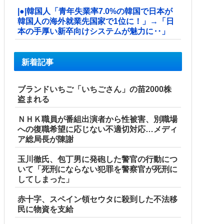
|●|韓国人「青年失業率7.0%の韓国で日本が
韓国人の海外就業先国家で1位に！」→「日
本の手厚い新卒向けシステムが魅力に‥」
新着記事
ブランドいちご「いちごさん」の苗2000株
盗まれる
ＮＨＫ職員が番組出演者から性被害、別職場
への復職希望に応じない不適切対応…メディ
ア総局長が陳謝
玉川徹氏、包丁男に発砲した警官の行動につ
いて「死刑にならない犯罪を警察官が死刑に
してしまった」
赤十字、スペイン領セウタに殺到した不法移
民に物資を支給