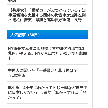
物議
【共産党】「選挙カーがぶつかっている」知
事選候補を支援する団体の街宣車が道路左側
の電柱に衝突 県議と運動員が重傷 長野
人気記事（30日）
NY市長マムダニ氏無惨！富裕層の流出で1.1
兆円が消える。NYから出て行かないでと懇願
も
中国人に聞いた「一番悪いと思う国は？」
→1位中国
麻生氏「2千年にわたって同じ王朝など世界中
に日本しかない」 →蓮舫「私からすれば『だ
から？』」