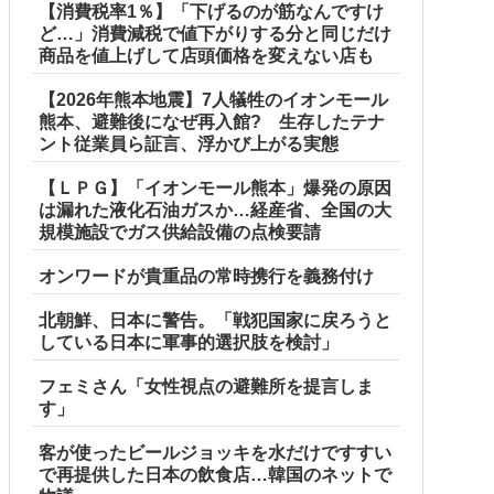
【消費税率1％】「下げるのが筋なんですけ
ど…」消費減税で値下がりする分と同じだけ
商品を値上げして店頭価格を変えない店も
【2026年熊本地震】7人犠牲のイオンモール
熊本、避難後になぜ再入館? 生存したテナ
ント従業員ら証言、浮かび上がる実態
【ＬＰＧ】「イオンモール熊本」爆発の原因
は漏れた液化石油ガスか…経産省、全国の大
規模施設でガス供給設備の点検要請
オンワードが貴重品の常時携行を義務付け
北朝鮮、日本に警告。「戦犯国家に戻ろうと
している日本に軍事的選択肢を検討」
フェミさん「女性視点の避難所を提言しま
す」
客が使ったビールジョッキを水だけですすい
で再提供した日本の飲食店…韓国のネットで