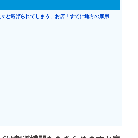
日本のお店、時給1500円でもミャンマー人に次々と逃げられてしまう。お店「すでに地方の雇用は崩壊」