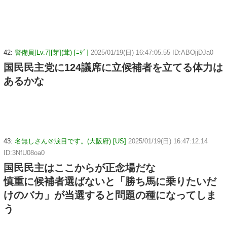
42:
警備員[Lv.7][芽](茸) [ﾆﾀﾞ]
2025/01/19(日) 16:47:05.55 ID:ABOjjDJa0
国民民主党に124議席に立候補者を立てる体力は
あるかな
43:
名無しさん＠涙目です。(大阪府) [US]
2025/01/19(日) 16:47:12.14
ID:3NfU08oa0
国民民主はここからが正念場だな
慎重に候補者選ばないと「勝ち馬に乗りたいだ
けのバカ」が当選すると問題の種になってしま
う