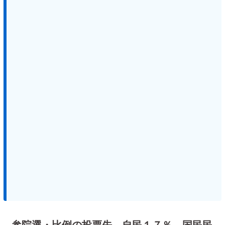
参院選・比例の投票先 自民１７％ 国民民