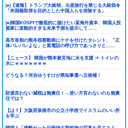
|●|【速報】トランプ大統領、出産旅行を禁じる大統領令
「米国籍取得を目的とした中国人らを排除する」
|●|韓国KOSPIで徹底的に儲けたい某海外資本、韓国人投
資家に楽観的すぎる未来予測を提示して……
高市首相の熊本視察動画にケチを付けたタレント、「正
体バレバレよな」と黒電話の呼び方であっさりと……
【ニュース】 韓国が熊本被災地に水を支援 ⇒ トイレの
水にｗｗｗｗｗｗｗ
どうなる？河合ゆうすけが県知事選へ立候補！
財源言わない減税は無責任！→使い方言わないのも無責
任では？
【は？】大阪府泉南市の公立小学校でイスラムのいい所
を学ぶ
韓国人「残酷だった日帝強占期前後の写真を見てみよ