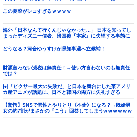
この夏菜がシコすぎるｗｗｗｗ
海外「日本なんて行くんじゃなかった…」 日本を知ってし
まったディズニー信者、帰国後『本家』に失望する事態に
どうなる？河合ゆうすけが県知事選へ立候補！
財源言わない減税は無責任！→使い方言わないのも無責任
では？
|●|「ピクサー最大の失敗だ」と日本を舞台にした某アメリ
カ産アニメが話題に、日本と韓国の両方に失礼すぎる
わ……
【驚愕】SNSで異性とやりとり《不倫》になる？→既婚男
女の約7割がまさかの『こう』回答してしまうw w w w w w
w w