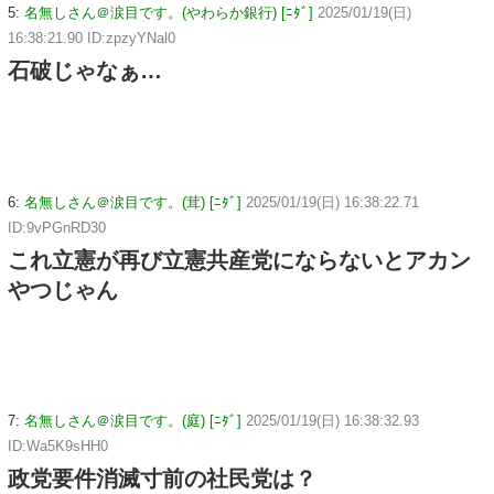
5:
名無しさん＠涙目です。(やわらか銀行) [ﾆﾀﾞ]
2025/01/19(日)
16:38:21.90 ID:zpzyYNal0
石破じゃなぁ…
6:
名無しさん＠涙目です。(茸) [ﾆﾀﾞ]
2025/01/19(日) 16:38:22.71
ID:9vPGnRD30
これ立憲が再び立憲共産党にならないとアカン
やつじゃん
7:
名無しさん＠涙目です。(庭) [ﾆﾀﾞ]
2025/01/19(日) 16:38:32.93
ID:Wa5K9sHH0
政党要件消滅寸前の社民党は？