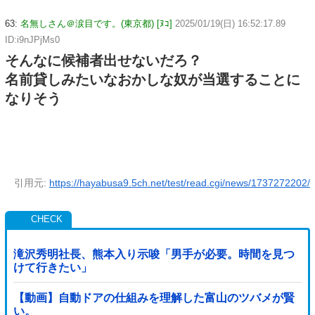
63:
名無しさん＠涙目です。(東京都) [ﾇｺ]
2025/01/19(日) 16:52:17.89
ID:i9nJPjMs0
そんなに候補者出せないだろ？
名前貸しみたいなおかしな奴が当選することに
なりそう
引用元:
https://hayabusa9.5ch.net/test/read.cgi/news/1737272202/
滝沢秀明社長、熊本入り示唆「男手が必要。時間を見つ
けて行きたい」
【動画】自動ドアの仕組みを理解した富山のツバメが賢
い。