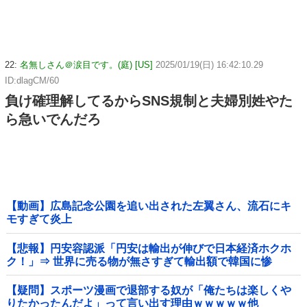
22:
名無しさん＠涙目です。(庭) [US]
2025/01/19(日) 16:42:10.29
ID:dlagCM/60
負け確理解してるからSNS規制と夫婦別姓やた
ら急いでんだろ
【動画】広島記念公園を追い出された左翼さん、流石にキ
モすぎて炎上
【悲報】円安容認派「円安は輸出が伸びで日本経済ホクホ
ク！」⇒ 世界に売る物が無さすぎて輸出額で韓国に惨
敗・・・
【疑問】スポーツ漫画で退部する奴が「俺たちは楽しくや
りたかったんだよ」って言い出す理由ｗｗｗｗｗ他