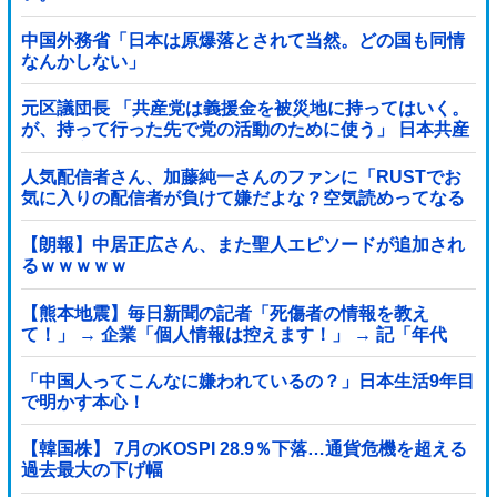
中国外務省「日本は原爆落とされて当然。どの国も同情
なんかしない」
元区議団長 「共産党は義援金を被災地に持ってはいく。
が、持って行った先で党の活動のために使う」 日本共産
党「事実ではありません」
人気配信者さん、加藤純一さんのファンに「RUSTでお
気に入りの配信者が負けて嫌だよな？空気読めってなる
よな？その結果がVCR。お前らVCR向いてるよ」→大炎
上他
【朗報】中居正広さん、また聖人エピソードが追加され
るｗｗｗｗｗ
【熊本地震】毎日新聞の記者「死傷者の情報を教え
て！」 → 企業「個人情報は控えます！」 → 記「年代
は？特定につながらないでしょ？教えてよ？教えて
よ？」
「中国人ってこんなに嫌われているの？」日本生活9年目
で明かす本心！
【韓国株】 7月のKOSPI 28.9％下落…通貨危機を超える
過去最大の下げ幅