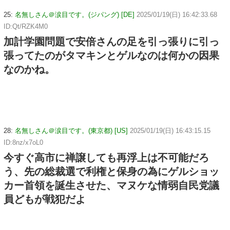
25:
名無しさん＠涙目です。(ジパング) [DE]
2025/01/19(日) 16:42:33.68
ID:Qt/RZK4M0
加計学園問題で安倍さんの足を引っ張りに引っ
張ってたのがタマキンとゲルなのは何かの因果
なのかね。
28:
名無しさん＠涙目です。(東京都) [US]
2025/01/19(日) 16:43:15.15
ID:8nz/x7oL0
今すぐ高市に禅譲しても再浮上は不可能だろ
う、先の総裁選で利権と保身の為にゲルショッ
カー首領を誕生させた、マヌケな情弱自民党議
員どもが戦犯だよ