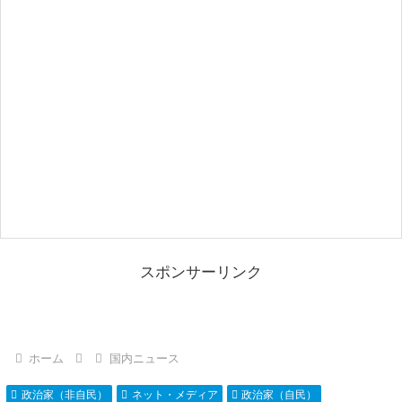
スポンサーリンク
ホーム
国内ニュース
政治家（非自民）
ネット・メディア
政治家（自民）