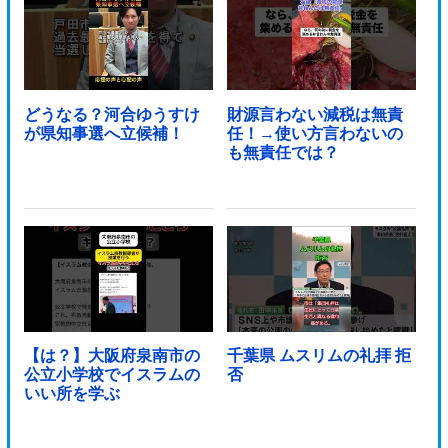
どうなる？河合ゆうすけ
財源言わない減税は無責
が県知事選へ立候補！
任！→使い方言わないの
も無責任では？
【は？】大阪府泉南市の
千葉県 ムスリムの礼拝 拒
公立小学校でイスラムの
否
いい所を学ぶ