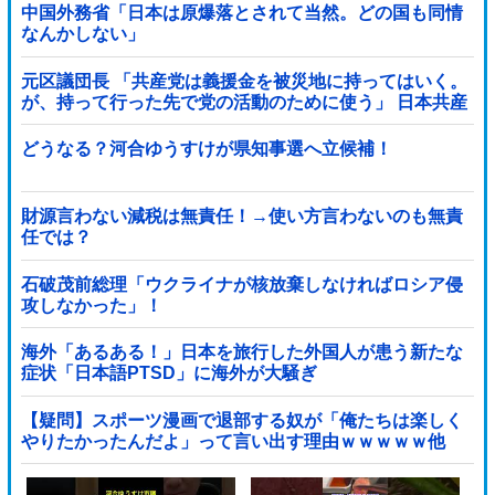
中国外務省「日本は原爆落とされて当然。どの国も同情
なんかしない」
元区議団長 「共産党は義援金を被災地に持ってはいく。
が、持って行った先で党の活動のために使う」 日本共産
党「事実ではありません」
どうなる？河合ゆうすけが県知事選へ立候補！
財源言わない減税は無責任！→使い方言わないのも無責
任では？
石破茂前総理「ウクライナが核放棄しなければロシア侵
攻しなかった」！
海外「あるある！」日本を旅行した外国人が患う新たな
症状「日本語PTSD」に海外が大騒ぎ
【疑問】スポーツ漫画で退部する奴が「俺たちは楽しく
やりたかったんだよ」って言い出す理由ｗｗｗｗｗ他