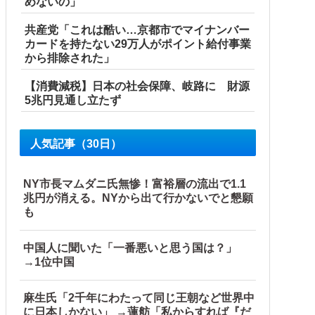
めないの」
共産党「これは酷い…京都市でマイナンバー
カードを持たない29万人がポイント給付事業
から排除された」
【消費減税】日本の社会保障、岐路に 財源
5兆円見通し立たず
人気記事（30日）
NY市長マムダニ氏無惨！富裕層の流出で1.1
兆円が消える。NYから出て行かないでと懇願
も
中国人に聞いた「一番悪いと思う国は？」
→1位中国
麻生氏「2千年にわたって同じ王朝など世界中
に日本しかない」 →蓮舫「私からすれば『だ