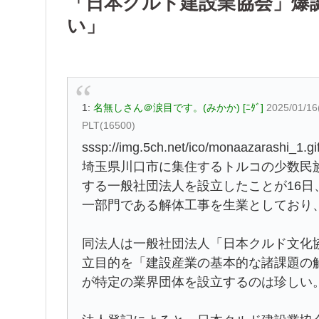
「日本クルド建設業協会」爆
い」
1:
名無しさん＠涙目です。(みかか) [ﾆﾀﾞ]
2025/01/16
PLT(16500)
sssp://img.5ch.net/ico/monaazarashi_1.gi
埼玉県川口市に集住するトルコの少数民
する一般社団法人を設立したことが16
一部門である解体工事を生業としており
同法人は一般社団法人「日本クルド文化
立目的を「建設産業の基本的な諸課題の
が特定の業界団体を設立するのは珍しい