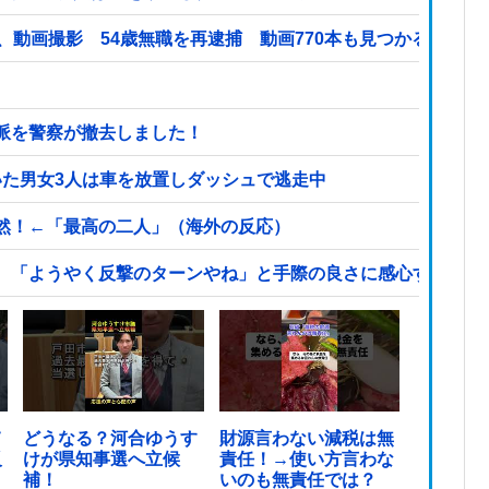
、動画撮影 54歳無職を再逮捕 動画770本も見つかる
派を警察が撤去しました！
いた男女3人は車を放置しダッシュで逃走中
然！←「最高の二人」（海外の反応）
、「ようやく反撃のターンやね」と手際の良さに感心する人が
て
どうなる？河合ゆうす
財源言わない減税は無
反
けが県知事選へ立候
責任！→使い方言わな
ま
補！
いのも無責任では？