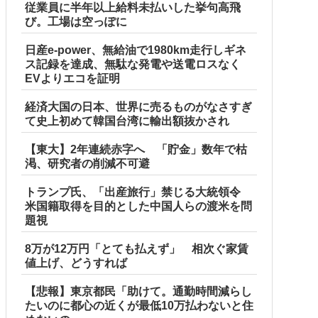
従業員に半年以上給料未払いした挙句高飛
び。工場は空っぽに
日産e-power、無給油で1980km走行しギネ
ス記録を達成、無駄な発電や送電ロスなく
EVよりエコを証明
経済大国の日本、世界に売るものがなさすぎ
て史上初めて韓国台湾に輸出額抜かされ
【東大】2年連続赤字へ 「貯金」数年で枯
渇、研究者の削減不可避
トランプ氏、「出産旅行」禁じる大統領令
米国籍取得を目的とした中国人らの渡米を問
題視
8万が12万円「とても払えず」 相次ぐ家賃
値上げ、どうすれば
【悲報】東京都民「助けて。通勤時間減らし
たいのに都心の近くが最低10万払わないと住