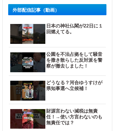
外部配信記事（動画）
日本の神社仏閣が22日に１
回燃えてる。
公園を不法占拠をして騒音
を撒き散らした反対派を警
察が撤去しました！
どうなる？河合ゆうすけが
県知事選へ立候補！
財源言わない減税は無責
任！→使い方言わないのも
無責任では？