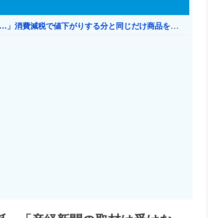
【消費税率1％】 「下げるのが筋なんですけど…」消費減税で値下がりする分と同じだけ商品を値上げして店頭価格を変えない店も