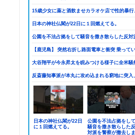
15歳少女に薬と酒飲ませカラオケ店で性的暴行
日本の神社仏閣が22日に１回燃えてる。
公園を不法占拠をして騒音を撒き散らした反対
【鹿児島】 突然右折し路面電車と衝突 乗って
大谷翔平が今永昇太を睨みつける様子に全米騒
反斎藤知事派が本丸に攻め込まれる窮地に突入
日本の神社仏閣が22日
公園を不法占拠をし
に１回燃えてる。
騒音を撒き散らした
対派を警察が撤去し