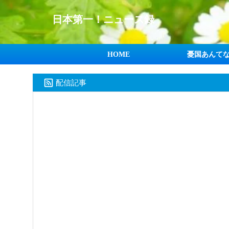
日本第一！ニュース録
HOME
憂国あんて
配信記事