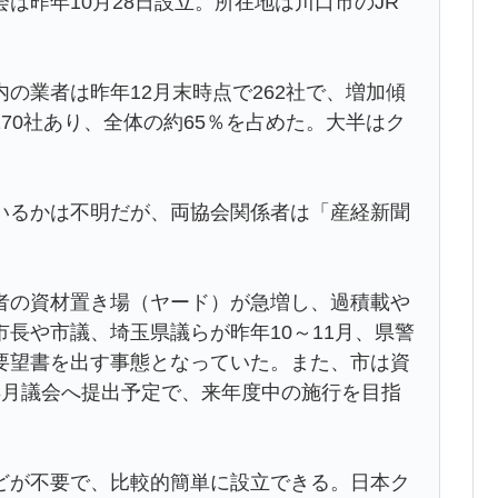
は昨年10月28日設立。所在地は川口市のJR
。
の業者は昨年12月末時点で262社で、増加傾
70社あり、全体の約65％を占めた。大半はク
いるかは不明だが、両協会関係者は「産経新聞
者の資材置き場（ヤード）が急増し、過積載や
長や市議、埼玉県議らが昨年10～11月、県警
要望書を出す事態となっていた。また、市は資
3月議会へ提出予定で、来年度中の施行を目指
どが不要で、比較的簡単に設立できる。日本ク