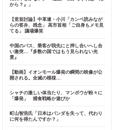
から？』」
【党首討論】中革連・小川「カンペ読みなが
らの答弁、残念」 高市首相「ご自身もメモ見
てる」 議場爆笑
中国のバス、乗客が我先にと押し合いへし合
い激突…『多数の国ではもう見られない光
景』
【動画】イオンモール爆発の瞬間の映像が公
続出中他
開される。全滅の模様…
シャチの激しい体当たり、マンボウが粉々に
「爆発」 捕食戦略か遊びか
町山智浩氏「日本はパンダを失って、代わり
に何を得たんですか？」