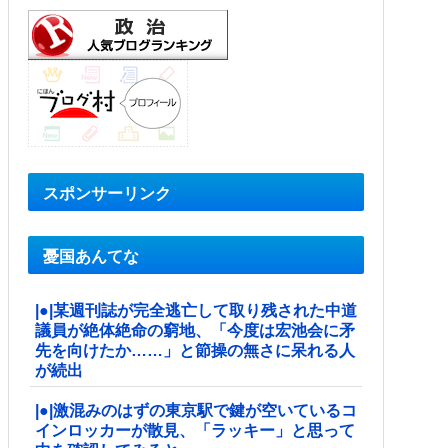
スポンサーリンク
憂国あんてな
|●|某週刊誌が完全逃亡して取り残された中道
議員が絶体絶命の窮地、「今度は宏池会に矛
先を向けたか……」と節操の無さに呆れる人
が続出
|●|激混みのはずの東京駅で鍵が空いているコ
インロッカーが散見、「ラッキー」と思って