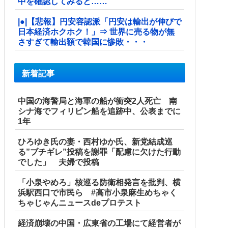
中を確認してみると……
|●|【悲報】円安容認派「円安は輸出が伸びで
日本経済ホクホク！」⇒ 世界に売る物が無
さすぎて輸出額で韓国に惨敗・・・
新着記事
中国の海警局と海軍の船が衝突2人死亡 南
シナ海でフィリピン船を追跡中、公表までに
1年
ひろゆき氏の妻・西村ゆか氏、新党結成巡
る”ブチギレ”投稿を謝罪「配慮に欠けた行動
でした」 夫婦で投稿
「小泉やめろ」核巡る防衛相発言を批判、横
浜駅西口で市民ら #高市小泉麻生めちゃく
ちゃじゃんニュースdeプロテスト
経済崩壊の中国・広東省の工場にて経営者が