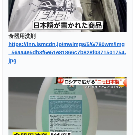
食器用洗剤
https://fnn.ismcdn.jp/mwimgs/5/6/780wm/img
_56aa4e5db3f5e51e81866c7b828f0371501754.
jpg