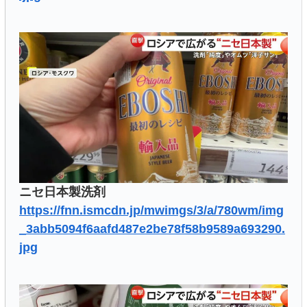
ニセ日本製洗剤
https://fnn.ismcdn.jp/mwimgs/3/a/780wm/img
_3abb5094f6aafd487e2be78f58b9589a693290.
jpg