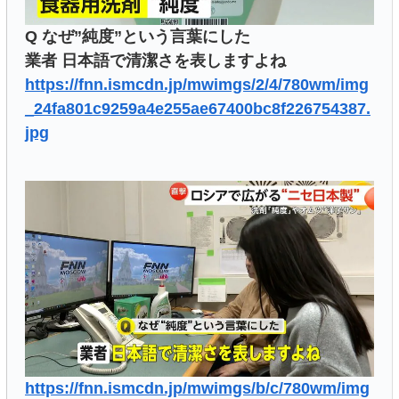
Q なぜ”純度”という言葉にした
業者 日本語で清潔さを表しますよね
https://fnn.ismcdn.jp/mwimgs/2/4/780wm/img
_24fa801c9259a4e255ae67400bc8f226754387.
jpg
https://fnn.ismcdn.jp/mwimgs/b/c/780wm/img