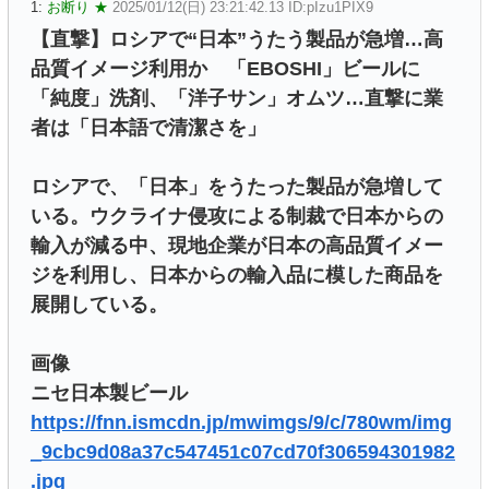
1:
お断り ★
2025/01/12(日) 23:21:42.13 ID:pIzu1PIX9
【直撃】ロシアで“日本”うたう製品が急増…高
品質イメージ利用か 「EBOSHI」ビールに
「純度」洗剤、「洋子サン」オムツ…直撃に業
者は「日本語で清潔さを」
ロシアで、「日本」をうたった製品が急増して
いる。ウクライナ侵攻による制裁で日本からの
輸入が減る中、現地企業が日本の高品質イメー
ジを利用し、日本からの輸入品に模した商品を
展開している。
画像
ニセ日本製ビール
https://fnn.ismcdn.jp/mwimgs/9/c/780wm/img
_9cbc9d08a37c547451c07cd70f306594301982
.jpg