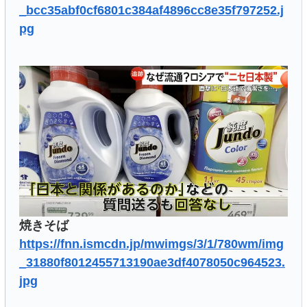
_bcc35abf0cf6801c384af4896cc8e35f797252.j
pg
焼きそば
https://fnn.ismcdn.jp/mwimgs/3/1/780wm/img
_31880f8012455713190ae3df4078050c964523.
jpg