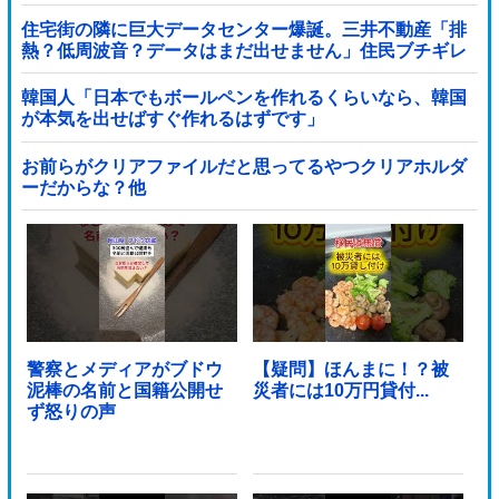
住宅街の隣に巨大データセンター爆誕。三井不動産「排
熱？低周波音？データはまだ出せません」住民ブチギレ
韓国人「日本でもボールペンを作れるくらいなら、韓国
が本気を出せばすぐ作れるはずです」
お前らがクリアファイルだと思ってるやつクリアホルダ
ーだからな？他
警察とメディアがブドウ
【疑問】ほんまに！？被
泥棒の名前と国籍公開せ
災者には10万円貸付...
ず怒りの声