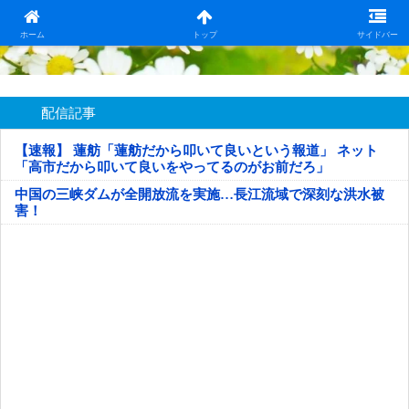
日本第一！ニュース録
ホーム
トップ
サイドバー
配信記事
【速報】 蓮舫「蓮舫だから叩いて良いという報道」 ネット
「高市だから叩いて良いをやってるのがお前だろ」
中国の三峡ダムが全開放流を実施…長江流域で深刻な洪水被
害！