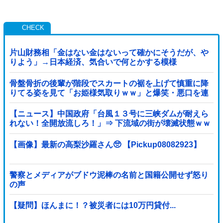
片山財務相「金はない金はないって確かにそうだが、や
りよう」→日本経済、気合いで何とかする模様
骨盤骨折の後輩が階段でスカートの裾を上げて慎重に降
りてる姿を見て「お姫様気取りｗｗ」と爆笑・悪口を連
発する社内彼女！事故背景を知りながらマウントと嫉妬
で嘲笑する性根の汚さに一気に冷めた・・・
【ニュース】中国政府「台風１３号に三峡ダムが耐えら
れない！全開放流しろ！」⇒ 下流域の街が壊滅状態ｗｗ
ｗｗｗ
【画像】最新の高梨沙羅さん🥺 【Pickup08082923】
警察とメディアがブドウ泥棒の名前と国籍公開せず怒り
の声
【疑問】ほんまに！？被災者には10万円貸付...