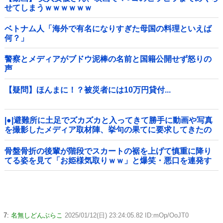
せてしまうｗｗｗｗｗｗ
ベトナム人「海外で有名になりすぎた母国の料理といえば
何？」
警察とメディアがブドウ泥棒の名前と国籍公開せず怒りの
声
【疑問】ほんまに！？被災者には10万円貸付...
|●|避難所に土足でズカズカと入ってきて勝手に動画や写真
を撮影したメディア取材陣、挙句の果てに要求してきたの
は……
骨盤骨折の後輩が階段でスカートの裾を上げて慎重に降り
てる姿を見て「お姫様気取りｗｗ」と爆笑・悪口を連発す
る社内彼女！事故背景を知りながらマウントと嫉妬で嘲笑
する性根の汚さに一気に冷めた・・・
7:
名無しどんぶらこ
2025/01/12(日) 23:24:05.82 ID:mOp/OoJT0