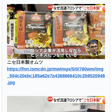
ニセ日本製オムツ
https://fnn.ismcdn.jp/mwimgs/5/0/780wm/img
_504c20ebc185a62e7e4368666410c2b9520946
.jpg