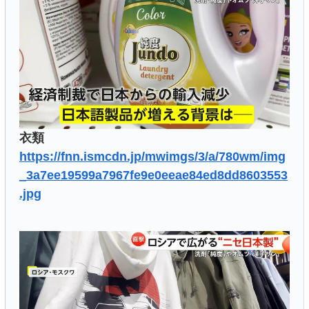
衣類
https://fnn.ismcdn.jp/mwimgs/3/a/780wm/img
_3a7ee19599a7967fe9e0eeae84ed8dd8603553
.jpg