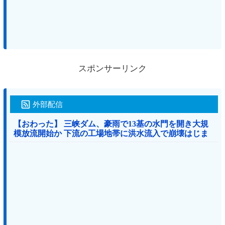
スポンサーリンク
外部配信
【おわった】 三峡ダム、豪雨で13基の水門を開き大規
模放流開始か 下流の工場地帯に洪水流入で崩壊はじま
る