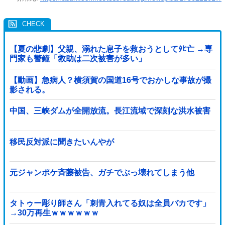
【夏の悲劇】父親、溺れた息子を救おうとしてﾀﾋ亡 →専
門家も警鐘「救助は二次被害が多い」
【動画】急病人？横須賀の国道16号でおかしな事故が撮
影される。
中国、三峡ダムが全開放流。長江流域で深刻な洪水被害
移民反対派に聞きたいんやが
元ジャンポケ斉藤被告、ガチでぶっ壊れてしまう他
タトゥー彫り師さん「刺青入れてる奴は全員バカです」
→30万再生ｗｗｗｗｗｗ