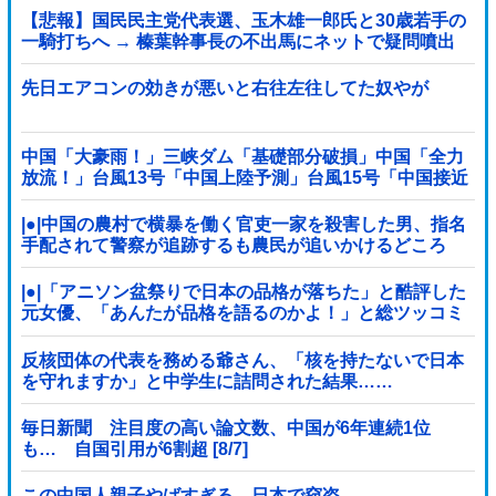
【悲報】国民民主党代表選、玉木雄一郎氏と30歳若手の
一騎打ちへ → 榛葉幹事長の不出馬にネットで疑問噴出
ｗｗｗｗｗｗｗｗｗｗｗｗｗｗｗ
先日エアコンの効きが悪いと右往左往してた奴やが
中国「大豪雨！」三峡ダム「基礎部分破損」中国「全力
放流！」台風13号「中国上陸予測」台風15号「中国接近
（画像」中国「台風同時上陸！（穀物生産が壊滅危機」
→
|●|中国の農村で横暴を働く官吏一家を殺害した男、指名
手配されて警察が追跡するも農民が追いかけるどころ
か……
|●|「アニソン盆祭りで日本の品格が落ちた」と酷評した
元女優、「あんたが品格を語るのかよ！」と総ツッコミ
を食らってしまい……
反核団体の代表を務める爺さん、「核を持たないで日本
を守れますか」と中学生に詰問された結果……
毎日新聞 注目度の高い論文数、中国が6年連続1位
も… 自国引用が6割超 [8/7]
この中国人親子やばすぎる。日本で窃盗