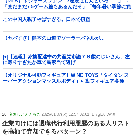
【MLB】ドジャースファン「7連敗はしんどいわ……」 →
「まだまだ7.5ゲーム差もあるんだぞ」「毎年暑い季節に負
けることが増えるけど結局10月には勝って終わるんだよ」
この中国人親子やばすぎる。日本で窃盗
【ヤバすぎ】熊本の山道でソーラーパネルが…
|●|【速報】赤旗配達中の共産党市議７８歳のじいさん、左
に寄りすぎたか車で民家当て逃げ
【オリジナル可動フィギュア】WIND TOYS「タイタン ス
ーパーアクションマッスルボディ」可動フィギュア各種
【予約開始】
20:
名無しどんぶらこ
2025/01/07(火) 12:57:02.61 ID:vgfz8KWr0
企業向けには退職代行利用履歴のある人リスト
を高額で売却できるパターン？