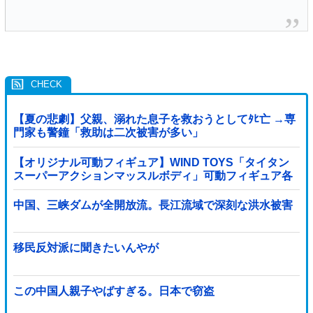
【夏の悲劇】父親、溺れた息子を救おうとしてﾀﾋ亡 →専
門家も警鐘「救助は二次被害が多い」
【オリジナル可動フィギュア】WIND TOYS「タイタン
スーパーアクションマッスルボディ」可動フィギュア各
種【予約開始】
中国、三峡ダムが全開放流。長江流域で深刻な洪水被害
移民反対派に聞きたいんやが
この中国人親子やばすぎる。日本で窃盗