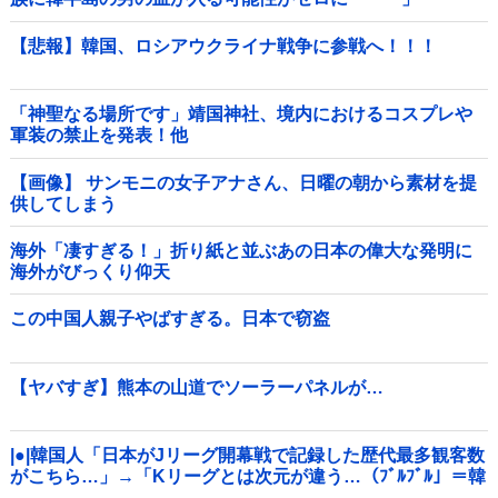
【悲報】韓国、ロシアウクライナ戦争に参戦へ！！！
「神聖なる場所です」靖国神社、境内におけるコスプレや
軍装の禁止を発表！他
【画像】 サンモニの女子アナさん、日曜の朝から素材を提
供してしまう
海外「凄すぎる！」折り紙と並ぶあの日本の偉大な発明に
海外がびっくり仰天
この中国人親子やばすぎる。日本で窃盗
【ヤバすぎ】熊本の山道でソーラーパネルが…
|●|韓国人「日本がJリーグ開幕戦で記録した歴代最多観客数
がこちら…」→「Kリーグとは次元が違う…（ﾌﾞﾙﾌﾞﾙ」＝韓
国の反応