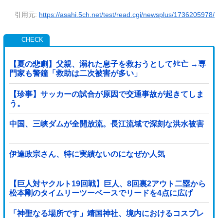
引用元:
https://asahi.5ch.net/test/read.cgi/newsplus/1736205978/
【夏の悲劇】父親、溺れた息子を救おうとしてﾀﾋ亡 →専
門家も警鐘「救助は二次被害が多い」
【珍事】サッカーの試合が原因で交通事故が起きてしま
う。
中国、三峡ダムが全開放流。長江流域で深刻な洪水被害
伊達政宗さん、特に実績ないのになぜか人気
【巨人対ヤクルト19回戦】巨人、8回裏2アウト二塁から
松本剛のタイムリーツーベースでリードを4点に広げ
る！！！！！！！！他
「神聖なる場所です」靖国神社、境内におけるコスプレ