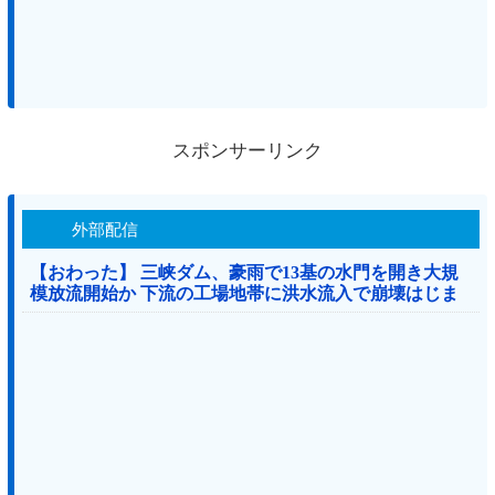
スポンサーリンク
外部配信
【おわった】 三峡ダム、豪雨で13基の水門を開き大規
模放流開始か 下流の工場地帯に洪水流入で崩壊はじま
る