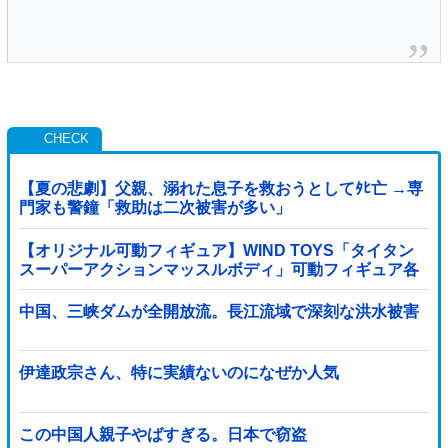
【夏の悲劇】父親、溺れた息子を救おうとしてﾀﾋ亡 →専
門家も警鐘「救助は二次被害が多い」
【オリジナル可動フィギュア】WIND TOYS「タイタン
スーパーアクションマッスルボディ」可動フィギュア各
種【予約開始】
中国、三峡ダムが全開放流。長江流域で深刻な洪水被害
伊達政宗さん、特に実績ないのになぜか人気
この中国人親子やばすぎる。日本で窃盗