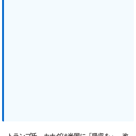
トランプ氏、カナダは米国に「吸収を」 改