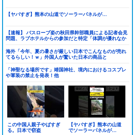
【ヤバすぎ】熊本の山道でソーラーパネルが…
【速報】 バスローブ姿の秋田県幹部職員による記者会見
問題、ラブホテルからの参加だと特定「体調が優れなか
ったため...」とは何だったのか
海外「今年、夏の暑さが厳しい日本でこんなものが売れ
てるらしい！ｗ」外国人が驚いた日本の商品と
は・・・？【海外の反応】
「神聖なる場所です」靖国神社、境内におけるコスプレ
や軍装の禁止を発表！他
この中国人親子やばすぎ
【ヤバすぎ】熊本の山道
る。日本で窃盗
でソーラーパネルが…