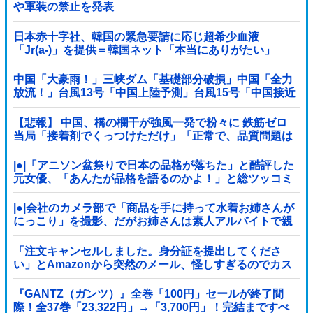
や軍装の禁止を発表
日本赤十字社、韓国の緊急要請に応じ超希少血液
「Jr(a-)」を提供＝韓国ネット「本当にありがたい」
中国「大豪雨！」三峡ダム「基礎部分破損」中国「全力
放流！」台風13号「中国上陸予測」台風15号「中国接近
（画像」中国「台風同時上陸！（穀物生産が壊滅危機」
→
【悲報】 中国、橋の欄干が強風一発で粉々に 鉄筋ゼロ
当局「接着剤でくっつけただけ」「正常で、品質問題は
ない」
|●|「アニソン盆祭りで日本の品格が落ちた」と酷評した
元女優、「あんたが品格を語るのかよ！」と総ツッコミ
を食らってしまい……
|●|会社のカメラ部で「商品を手に持って水着お姉さんが
にっこり」を撮影、だがお姉さんは素人アルバイトで親
バレした結果……
「注文キャンセルしました。身分証を提出してくださ
い」とAmazonから突然のメール、怪しすぎるのでカス
タマーに確認したら……
『GANTZ（ガンツ）』全巻「100円」セールが終了間
際！全37巻「23,322円」→「3,700円」！完結まですべ