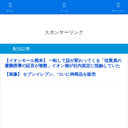
日本第一！ニュース録
ホーム
トップ
サイドバー
スポンサーリンク
配信記事
【イオンモール熊本】 一転して話が変わってくる「従業員の
避難誘導の証言が複数」イオン側が社内規定に抵触していた
疑い
【画像】 セブンイレブン、ついに神商品を販売