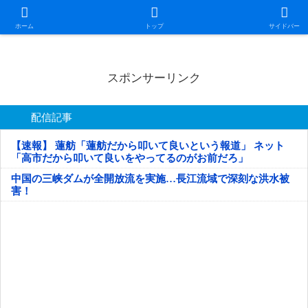
日本第一！ニュース録
ホーム
トップ
サイドバー
スポンサーリンク
配信記事
【速報】 蓮舫「蓮舫だから叩いて良いという報道」 ネット
「高市だから叩いて良いをやってるのがお前だろ」
中国の三峡ダムが全開放流を実施…長江流域で深刻な洪水被
害！