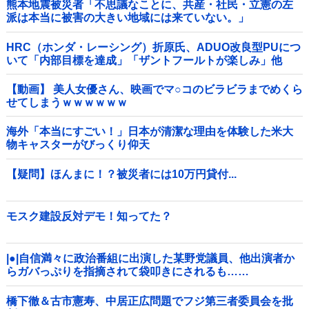
熊本地震被災者「不思議なことに、共産・社民・立憲の左
派は本当に被害の大きい地域には来ていない。」
HRC（ホンダ・レーシング）折原氏、ADUO改良型PUにつ
いて「内部目標を達成」「ザントフールトが楽しみ」他
【動画】 美人女優さん、映画でマ○コのビラビラまでめくら
せてしまうｗｗｗｗｗｗ
海外「本当にすごい！」日本が清潔な理由を体験した米大
物キャスターがびっくり仰天
【疑問】ほんまに！？被災者には10万円貸付...
モスク建設反対デモ！知ってた？
|●|自信満々に政治番組に出演した某野党議員、他出演者か
らガバっぷりを指摘されて袋叩きにされるも……
橋下徹＆古市憲寿、中居正広問題でフジ第三者委員会を批