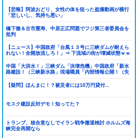
【悲報】阿波おどり、女性の体を狙った盗撮動画が横行
「悲しいし、気持ち悪い」
橋下徹＆古市憲寿、中居正広問題でフジ第三者委員会を
批判
【ニュース】中国政府「台風１３号に三峡ダムが耐えら
れない！全開放流しろ！」⇒ 下流域の街が壊滅状態ｗｗ
ｗｗｗ
中国「大洪水！」三峡ダム「決壊危機」中国政府「新水
路建設！（三峡新水路」現場職員「内部情報公開！（失
踪」湖南省「三峡放流情報（画像」台風13号「...
【疑問】ほんまに！？被災者には10万円貸付...
モスク建設反対デモ！知ってた？
トランプ、核合意なしでイラン戦争撤退検討 ホルムズ海
峡完全再開なら