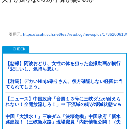
引用元:
https://asahi.5ch.net/test/read.cgi/newsplus/1736200613/
【悲報】阿波おどり、女性の体を狙った盗撮動画が横行
「悲しいし、気持ち悪い」
【群馬】デカいNinja乗りさん、後方確認しない軽四に当
てられてしまう。
【ニュース】中国政府「台風１３号に三峡ダムが耐えら
れない！全開放流しろ！」⇒ 下流域の街が壊滅状態ｗｗ
ｗｗｗ
中国「大洪水！」三峡ダム「決壊危機」中国政府「新水
路建設！（三峡新水路」現場職員「内部情報公開！（失
踪」湖南省「三峡放流情報（画像」台風13号「...