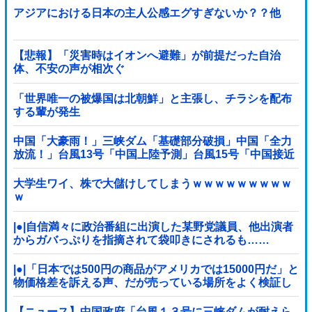
アジアにおける日本の主人公感エグすぎないか？？他
【悲報】「災害時はイオンへ避難」が前提だった自治
体、不安の声が相次ぐ
「世界唯一の被爆国は北朝鮮」と主張し、チラシを配布
する輩が発生
中国「大豪雨！」三峡ダム「基礎部分破損」中国「全力
放流！」台風13号「中国上陸予測」台風15号「中国接近
（画像」中国「台風同時上陸！（穀物生産が壊滅危機」
→
大学生ワイ、株で大儲けしてしまうｗｗｗｗｗｗｗｗｗ
ｗ
|●|自信満々に政治番組に出演した某野党議員、他出演者
からガバっぷりを指摘されて袋叩きにされるも……
|●|「日本では500円の商品がアメリカでは15000円だ」と
物価格差を訴える声、だが売っている場所をよく検証し
てみると……
【ニュース】中国政府「台風１３号に三峡ダムが耐えら