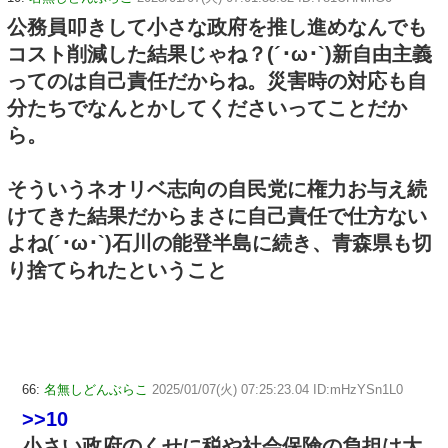
公務員叩きして小さな政府を推し進めなんでも
コスト削減した結果じゃね？(´･ω･`)新自由主義
ってのは自己責任だからね。災害時の対応も自
分たちでなんとかしてくださいってことだか
ら。
そういうネオリベ志向の自民党に権力お与え続
けてきた結果だからまさに自己責任で仕方ない
よね(´･ω･`)石川の能登半島に続き、青森県も切
り捨てられたということ
66:
名無しどんぶらこ
2025/01/07(火) 07:25:23.04 ID:mHzYSn1L0
>>10
小さい政府のくせに税や社会保険の負担は大