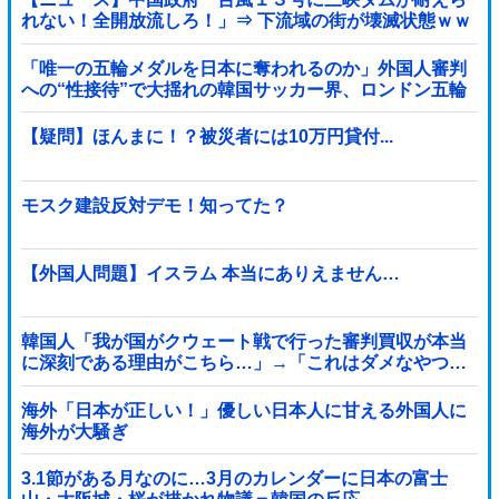
れない！全開放流しろ！」⇒ 下流域の街が壊滅状態ｗｗ
ｗｗｗ
「唯一の五輪メダルを日本に奪われるのか」外国人審判
への“性接待”で大揺れの韓国サッカー界、ロンドン五輪
メダル剝奪の可能性に戦々恐々「前例がない」
【疑問】ほんまに！？被災者には10万円貸付...
モスク建設反対デモ！知ってた？
【外国人問題】イスラム 本当にありえません…
韓国人「我が国がクウェート戦で行った審判買収が本当
に深刻である理由がこちら…」→「これはダメなやつ…
（ブルブル」＝韓国の反応
海外「日本が正しい！」優しい日本人に甘える外国人に
海外が大騒ぎ
3.1節がある月なのに…3月のカレンダーに日本の富士