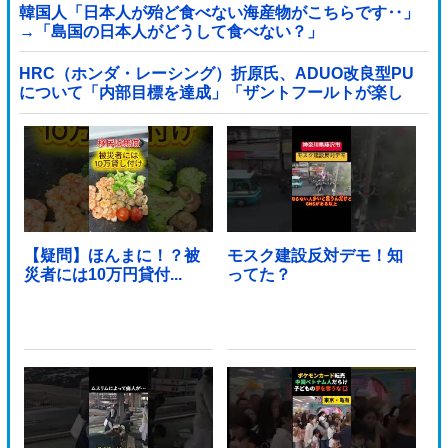
韓国人「日本人が殆ど食べない海産物がこちらです‥」
→「島国の日本人がどうして食べない？」
HRC（ホンダ・レーシング）折原氏、ADUO改良型PU
について「内部目標を達成」「ザントフールトが楽し
み」他
【疑問】ほんまに！？被
モスク建設反対デモ！知
災者には10万円貸付...
ってた？