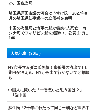
か、国税当局
埼玉県戸田市議の河合ゆうすけ氏、2027年8
月の埼玉県知事選への立候補を表明
中国の海警局と海軍の船が衝突2人死亡 南
シナ海でフィリピン船を追跡中、公表までに
1年
人気記事（30日）
NY市長マムダニ氏無惨！富裕層の流出で1.1
兆円が消える。NYから出て行かないでと懇願
も
中国人に聞いた「一番悪いと思う国は？」
→1位中国
麻生氏「2千年にわたって同じ王朝など世界中