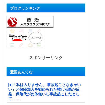
ブログランキング
スポンサーリンク
憂国あんてな
|●|「私は入りません、 事故起こさなきゃい
い」と保険加入を勧められた推し活民が反
発、保険代が勿体無いし事故起こしたとし
て……