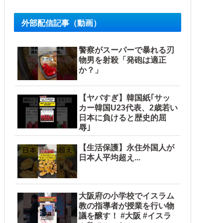
外部配信記事（動画）
警察がスーパーで暴れる刃
物男を射殺「発砲は適正
か？」
【ヤバすぎ】韓国紙｢サッ
カー韓国U23代表、2歳若い
日本に負けると歴史的屈
辱｣
【生活保護】永住外国人が
日本人平均超え...
大阪府の小学校でイスラム
教の指導者が授業を行い物
議を醸す！ #大阪 #イスラ