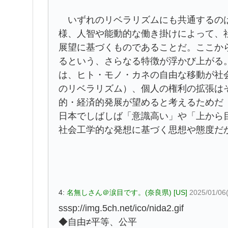
いずれのリベラリズムにも共通するのは
様、人智や能動的な働き掛けによって、
展望に基づくものであることだ。ここか
るという、さらなる特徴が浮かび上がる
は、ヒト・モノ・カネの自由な移動が社
のリベラリズム）、個人の権利の拡張は
的・経済的発展が望めると考えるためだ
日本でしばしば「意識高い」や「上から
社会工学的な発想に基づく思想や態度だ
4:
名無しさん＠涙目です。(奈良県) [US]
2025/01/06
sssp://img.5ch.net/ico/nida2.gif
◆自由≠平等、公平