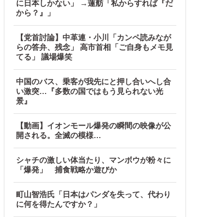
に日本しかない」 →蓮舫「私からすれば『だ
から？』」
【党首討論】中革連・小川「カンペ読みなが
らの答弁、残念」 高市首相「ご自身もメモ見
てる」 議場爆笑
中国のバス、乗客が我先にと押し合いへし合
い激突…『多数の国ではもう見られない光
景』
【動画】イオンモール爆発の瞬間の映像が公
開される。全滅の模様…
シャチの激しい体当たり、マンボウが粉々に
「爆発」 捕食戦略か遊びか
町山智浩氏「日本はパンダを失って、代わり
に何を得たんですか？」