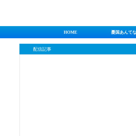
日本第一！ニュース録
HOME
憂国あんて
配信記事