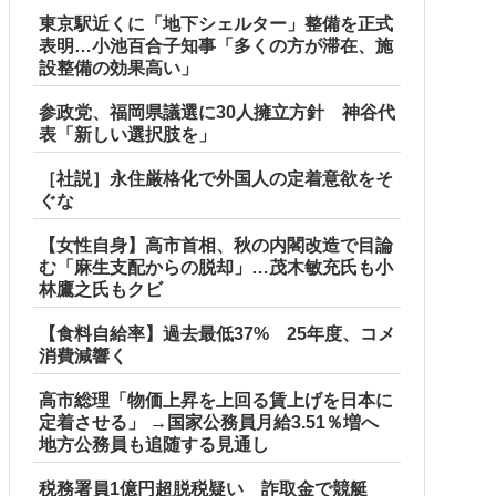
東京駅近くに「地下シェルター」整備を正式
表明…小池百合子知事「多くの方が滞在、施
設整備の効果高い」
参政党、福岡県議選に30人擁立方針 神谷代
表「新しい選択肢を」
［社説］永住厳格化で外国人の定着意欲をそ
ぐな
【女性自身】高市首相、秋の内閣改造で目論
む「麻生支配からの脱却」…茂木敏充氏も小
林鷹之氏もクビ
【食料自給率】過去最低37% 25年度、コメ
消費減響く
高市総理「物価上昇を上回る賃上げを日本に
定着させる」 →国家公務員月給3.51％増へ
地方公務員も追随する見通し
税務署員1億円超脱税疑い 詐取金で競艇