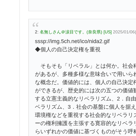
2:
名無しさん＠涙目です。(奈良県) [US]
2025/01/06
sssp://img.5ch.net/ico/nida2.gif
◆個人の自己決定権を重視
そもそも「リベラル」とは何か。社会科
があるが、多種多様な意味合いで用いら
な概念だ。価値的には、個人の自己決定
ができるが、歴史的には次の五つの価値
する立憲主義的なリベラリズム、2．自
ベラリズム、3．社会の基盤に個人を据
環境権などを重視する社会的なリベラリ
ーの権利擁護を主張する寛容的なリベラ
らいずれかの価値に基づくものがそう呼