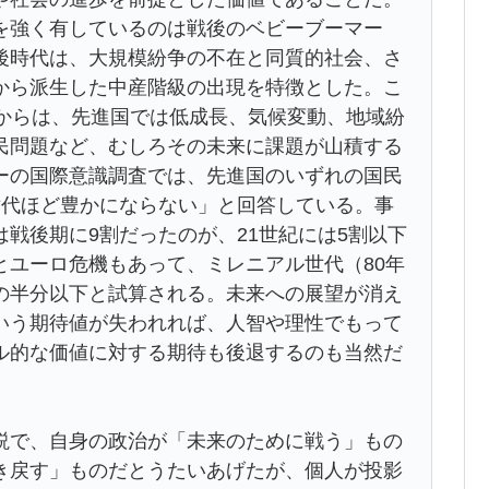
を強く有しているのは戦後のベビーブーマー
後時代は、大規模紛争の不在と同質的社会、さ
から派生した中産階級の出現を特徴とした。こ
てからは、先進国では低成長、気候変動、地域紛
民問題など、むしろその未来に課題が山積する
ーの国際意識調査では、先進国のいずれの国民
世代ほど豊かにならない」と回答している。事
戦後期に9割だったのが、21世紀には5割以下
とユーロ危機もあって、ミレニアル世代（80年
の半分以下と試算される。未来への展望が消え
いう期待値が失われれば、人智や理性でもって
ル的な価値に対する期待も後退するのも当然だ
で、自身の政治が「未来のために戦う」もの
き戻す」ものだとうたいあげたが、個人が投影