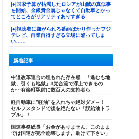
|●|国家予算が枯渇したロシアが山賊の真似事
を開始、金銀貴金属じゃなくて自動車とかっ
てところがリアリティありすぎる……
|●|視聴者に嫌がられる番組ばかり作ったフジ
テレビ、自業自得すぎる立場に陥ってしま
い……
新着記事
中道改革連合の埋もれた存在感 「進むも地
獄、引くも地獄」3党合流で浮上できるの
か⋯有楽町駅前に数百人の支持者ら
軽自動車に”軽油”を入れちゃ絶対ダメ～！
セルフスタンドで後を絶たない「誤給油トラ
ブル」！
国連事務総長「お金がありません。このまま
では国連が完全崩壊します。助けて下さい」