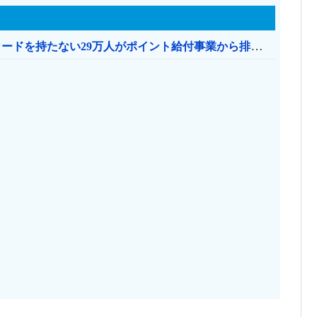
共産党「これは酷い…京都市でマイナンバーカードを持たない29万人がポイント給付事業から排除された」