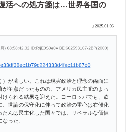
 復活への処方箋は…世界各国の
2025.01.06
(月) 08:58:42.32 ID:R/jE0S0e0● BE:662593167-2BP(2000)
6467e33df38ec1b79c224333d4fac11b87d0
く）が著しい。これは現実政治と理念の両面に
済が争点だったものの、アメリカ民主党のよっ
付けられる結果を迎えた。ヨーロッパでも、欧
に、世論の保守化に伴って政治の重心は右傾化
ったんは民主化した国々では、リベラルな価値
になった。