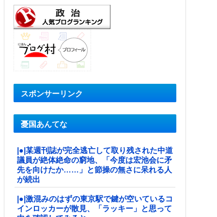
スポンサーリンク
憂国あんてな
|●|某週刊誌が完全逃亡して取り残された中道
議員が絶体絶命の窮地、「今度は宏池会に矛
先を向けたか……」と節操の無さに呆れる人
が続出
|●|激混みのはずの東京駅で鍵が空いているコ
インロッカーが散見、「ラッキー」と思って