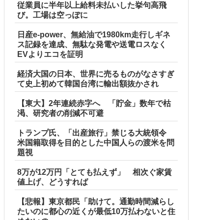
従業員に半年以上給料未払いした挙句高飛
び。工場は空っぽに
日産e-power、無給油で1980km走行しギネ
ス記録を達成、無駄な発電や送電ロスなく
EVよりエコを証明
経済大国の日本、世界に売るものがなさすぎ
て史上初めて韓国台湾に輸出額抜かされ
【東大】2年連続赤字へ 「貯金」数年で枯
渇、研究者の削減不可避
トランプ氏、「出産旅行」禁じる大統領令
米国籍取得を目的とした中国人らの渡米を問
題視
8万が12万円「とても払えず」 相次ぐ家賃
値上げ、どうすれば
【悲報】東京都民「助けて。通勤時間減らし
たいのに都心の近くが最低10万払わないと住