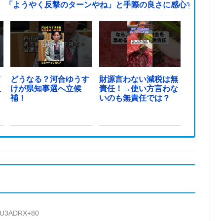
、「ようやく反撃のターンやね」と手際の良さに感心する人が
て
どうなる？河合ゆうす
財源言わない減税は無
反
けが県知事選へ立候
責任！→使い方言わな
ま
補！
いのも無責任では？
D:U3ADRX+80