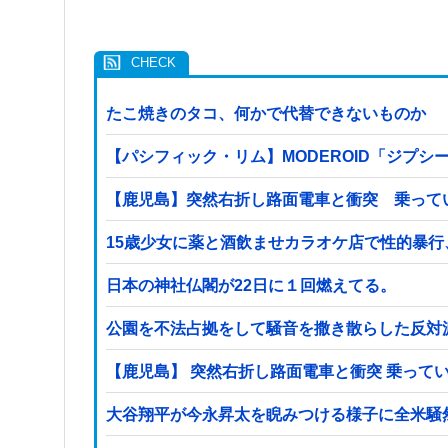
たこ焼きのタコ、何かで代替できないものか
【パシフィック・リム】MODEROID「ジプシ
【鹿児島】突然右折し路面電車と衝突 乗って
15歳少女に薬と酒飲ませカラオケ店で性的暴行
日本の神社仏閣が22日に１回燃えてる。
公園を不法占拠をして騒音を撒き散らした反対
【鹿児島】 突然右折し路面電車と衝突 乗って
大谷翔平が今永昇太を睨みつける様子に全米騒