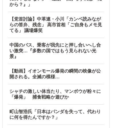
続出中他
から？』」
【党首討論】中革連・小川「カンペ読みなが
らの答弁、残念」 高市首相「ご自身もメモ見
てる」 議場爆笑
中国のバス、乗客が我先にと押し合いへし合
い激突…『多数の国ではもう見られない光
景』
【動画】イオンモール爆発の瞬間の映像が公
開される。全滅の模様…
シャチの激しい体当たり、マンボウが粉々に
「爆発」 捕食戦略か遊びか
町山智浩氏「日本はパンダを失って、代わり
に何を得たんですか？」