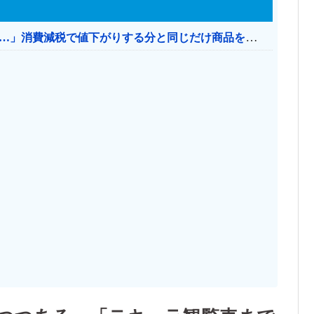
【消費税率1％】 「下げるのが筋なんですけど…」消費減税で値下がりする分と同じだけ商品を値上げして店頭価格を変えない店も