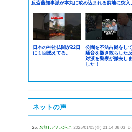
反斎藤知事派が本丸に攻め込まれる窮地に突入
日本の神社仏閣が22日
公園を不法占拠をし
に１回燃えてる。
騒音を撒き散らした
対派を警察が撤去し
した！
ネットの声
25:
名無しどんぶらこ
2025/01/03(金) 21:14:38.03 I