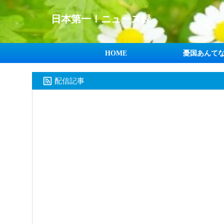
日本第一！ニュース録
HOME
憂国あんて
配信記事