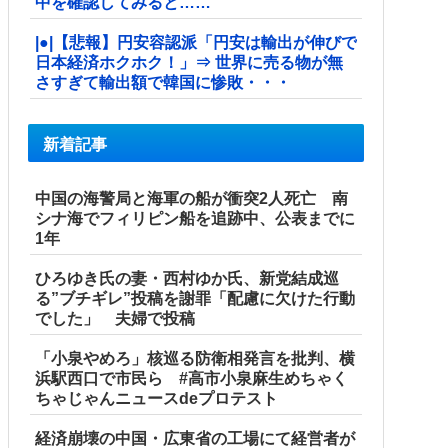
中を確認してみると……
|●|【悲報】円安容認派「円安は輸出が伸びで
日本経済ホクホク！」⇒ 世界に売る物が無
さすぎて輸出額で韓国に惨敗・・・
新着記事
中国の海警局と海軍の船が衝突2人死亡 南
シナ海でフィリピン船を追跡中、公表までに
1年
ひろゆき氏の妻・西村ゆか氏、新党結成巡
る”ブチギレ”投稿を謝罪「配慮に欠けた行動
でした」 夫婦で投稿
「小泉やめろ」核巡る防衛相発言を批判、横
浜駅西口で市民ら #高市小泉麻生めちゃく
ちゃじゃんニュースdeプロテスト
経済崩壊の中国・広東省の工場にて経営者が