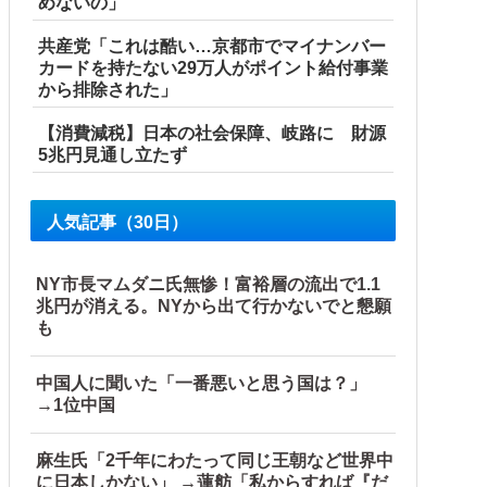
めないの」
共産党「これは酷い…京都市でマイナンバー
カードを持たない29万人がポイント給付事業
から排除された」
【消費減税】日本の社会保障、岐路に 財源
5兆円見通し立たず
人気記事（30日）
NY市長マムダニ氏無惨！富裕層の流出で1.1
兆円が消える。NYから出て行かないでと懇願
も
中国人に聞いた「一番悪いと思う国は？」
→1位中国
麻生氏「2千年にわたって同じ王朝など世界中
に日本しかない」 →蓮舫「私からすれば『だ