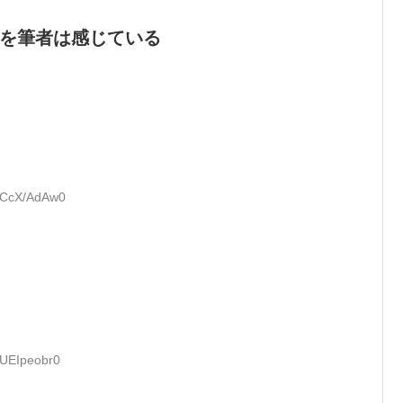
のを筆者は感じている
D:CcX/AdAw0
:UEIpeobr0