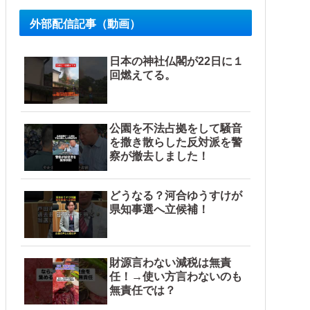
外部配信記事（動画）
日本の神社仏閣が22日に１
回燃えてる。
公園を不法占拠をして騒音
を撒き散らした反対派を警
察が撤去しました！
どうなる？河合ゆうすけが
県知事選へ立候補！
財源言わない減税は無責
任！→使い方言わないのも
無責任では？