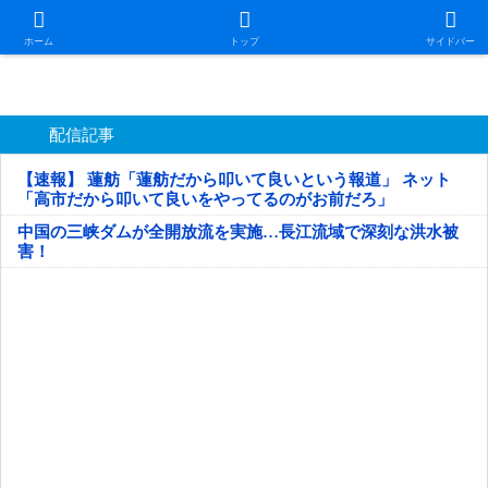
日本第一！ニュース録
ホーム
トップ
サイドバー
配信記事
【速報】 蓮舫「蓮舫だから叩いて良いという報道」 ネット
「高市だから叩いて良いをやってるのがお前だろ」
中国の三峡ダムが全開放流を実施…長江流域で深刻な洪水被
害！