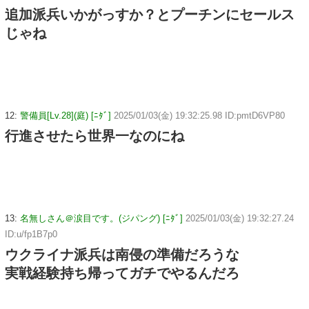
追加派兵いかがっすか？とプーチンにセールス
じゃね
12:
警備員[Lv.28](庭) [ﾆﾀﾞ]
2025/01/03(金) 19:32:25.98 ID:pmtD6VP80
行進させたら世界一なのにね
13:
名無しさん＠涙目です。(ジパング) [ﾆﾀﾞ]
2025/01/03(金) 19:32:27.24
ID:u/fp1B7p0
ウクライナ派兵は南侵の準備だろうな
実戦経験持ち帰ってガチでやるんだろ