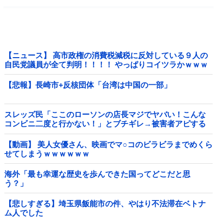
【ニュース】 高市政権の消費税減税に反対している９人の
自民党議員が全て判明！！！！ やっぱりコイツラかｗｗｗ
ｗｗ
【悲報】長崎市+反核団体「台湾は中国の一部」
スレッズ民「ここのローソンの店長マジでヤバい！こんな
コンビニ二度と行かない！」とブチギレ→被害者アピする
も「ヤバイのはお前だよ」とツッコミ殺到ｗｗｗｗｗｗｗ
他
【動画】 美人女優さん、映画でマ○コのビラビラまでめくら
せてしまうｗｗｗｗｗｗ
海外「最も幸運な歴史を歩んできた国ってどこだと思
う？」
【悲しすぎる】埼玉県飯能市の件、やはり不法滞在ベトナ
ム人でした