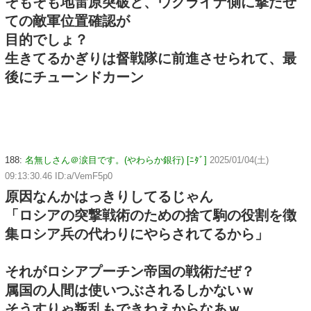
そもそも地雷原突破と、ウクライナ側に撃たせ
ての敵軍位置確認が
目的でしょ？
生きてるかぎりは督戦隊に前進させられて、最
後にチューンドカーン
188:
名無しさん＠涙目です。(やわらか銀行) [ﾆﾀﾞ]
2025/01/04(土)
09:13:30.46 ID:a/VemF5p0
原因なんかはっきりしてるじゃん
「ロシアの突撃戦術のための捨て駒の役割を徴
集ロシア兵の代わりにやらされてるから」
それがロシアプーチン帝国の戦術だぜ？
属国の人間は使いつぶされるしかないｗ
そうすりゃ叛乱もできねえからなあｗ