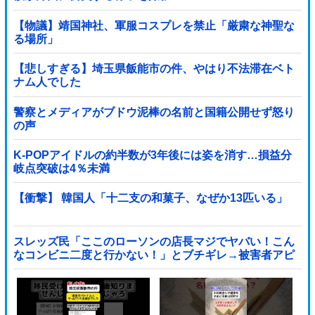
【物議】靖国神社、軍服コスプレを禁止「厳粛な神聖な
る場所」
【悲しすぎる】埼玉県飯能市の件、やはり不法滞在ベト
ナム人でした
警察とメディアがブドウ泥棒の名前と国籍公開せず怒り
の声
K-POPアイドルの約半数が3年後には姿を消す…損益分
岐点突破は4％未満
【衝撃】 韓国人「十二支の和菓子、なぜか13匹いる」
スレッズ民「ここのローソンの店長マジでヤバい！こん
なコンビニ二度と行かない！」とブチギレ→被害者アピ
するも「ヤバイのはお前だよ」とツッコミ殺到ｗｗｗｗ
ｗｗｗ他