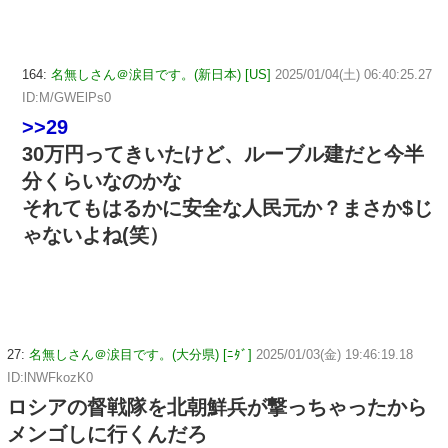
164:
名無しさん＠涙目です。(新日本) [US]
2025/01/04(土) 06:40:25.27
ID:M/GWElPs0
>>29
30万円ってきいたけど、ルーブル建だと今半
分くらいなのかな
それてもはるかに安全な人民元か？まさか$じ
ゃないよね(笑）
27:
名無しさん＠涙目です。(大分県) [ﾆﾀﾞ]
2025/01/03(金) 19:46:19.18
ID:lNWFkozK0
ロシアの督戦隊を北朝鮮兵が撃っちゃったから
メンゴしに行くんだろ