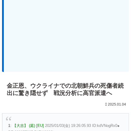
金正恩、ウクライナでの北朝鮮兵の死傷者続
出に驚き隠せず 戦況分析に高官派遣へ
2025.01.04
1:
【大吉】 (庭) [EU]
2025/01/03(金) 19:26:05.93 ID:kdVNogRx0●