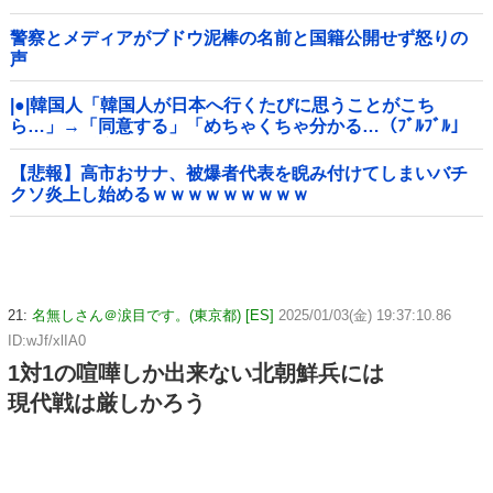
警察とメディアがブドウ泥棒の名前と国籍公開せず怒りの
声
|●|韓国人「韓国人が日本へ行くたびに思うことがこち
ら…」→「同意する」「めちゃくちゃ分かる…（ﾌﾞﾙﾌﾞﾙ」
＝韓国の反応
【悲報】高市おサナ、被爆者代表を睨み付けてしまいバチ
クソ炎上し始めるｗｗｗｗｗｗｗｗｗ
21:
名無しさん＠涙目です。(東京都) [ES]
2025/01/03(金) 19:37:10.86
ID:wJf/xlIA0
1対1の喧嘩しか出来ない北朝鮮兵には
現代戦は厳しかろう