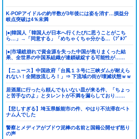
K-POPアイドルの約半数が3年後には姿を消す…損益分
岐点突破は4％未満
|●|韓国人「韓国人が日本へ行くたびに思うことがこち
ら…」→「同意する」「めちゃくちゃ分かる…（ﾌﾞﾙﾌﾞ
ﾙ」＝韓国の反応
|●|市場総崩れで資金源を失った中国が焦りまくった結
果、全世界の中国系組織が連鎖破綻する可能性が……
【ニュース】中国政府「台風１３号に三峡ダムが耐えら
れない！全開放流しろ！」⇒ 下流域の街が壊滅状態ｗｗ
ｗｗｗ
居酒屋に行ったら頼んでもいない皿が来る件、「ちょっ
と苦手なのよ」とタレントが不満を漏らしており……
【悲しすぎる】埼玉県飯能市の件、やはり不法滞在ベト
ナム人でした
警察とメディアがブドウ泥棒の名前と国籍公開せず怒り
の声