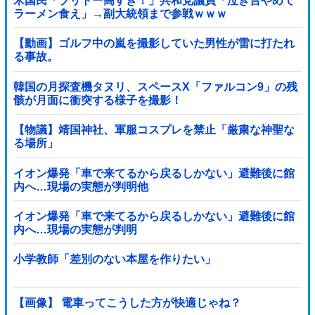
米国民「ブリトー高すぎ！」共和党議員「泣き言やめて
ラーメン食え」→副大統領まで参戦ｗｗｗ
【動画】ゴルフ中の嵐を撮影していた男性が雷に打たれ
る事故。
韓国の月探査機タヌリ、スペースX「ファルコン9」の残
骸が月面に衝突する様子を撮影！
【物議】靖国神社、軍服コスプレを禁止「厳粛な神聖な
る場所」
イオン爆発「車で来てるから戻るしかない」避難後に館
内へ…現場の実態が判明他
イオン爆発「車で来てるから戻るしかない」避難後に館
内へ…現場の実態が判明
小学教師「差別のない本屋を作りたい」
【画像】 電車ってこうした方が快適じゃね？