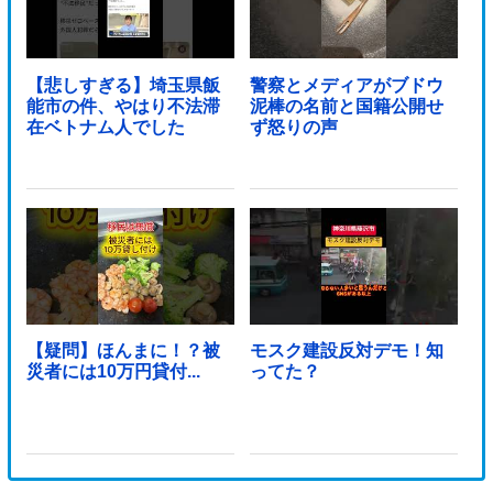
【悲しすぎる】埼玉県飯
警察とメディアがブドウ
能市の件、やはり不法滞
泥棒の名前と国籍公開せ
在ベトナム人でした
ず怒りの声
【疑問】ほんまに！？被
モスク建設反対デモ！知
災者には10万円貸付...
ってた？