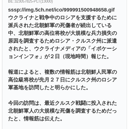
BE:323057825-PLT(13000)
sssp://img.5ch.net/ico/999991500948658.gif
ウクライナと戦争中のロシアを支援するために
派兵された北朝鮮軍の死傷者が続出している
中、北朝鮮軍の高位将校が大規模な兵力損失の
原因を調査するためロシア・クルスク州に派遣
されたと、ウクライナメディアの「イボケーシ
ョンインフォ」が２日（現地時間）報じた。
報道によると、複数の情報筋は北朝鮮人民軍の
高位級将校が先月２７日にクルスク州のロシア
軍基地を訪問したと明らかにした。
今回の訪問は、最近クルスク戦闘に投入された
北朝鮮軍人の大規模な死傷を調査するためだっ
たと、情報筋は伝えた。