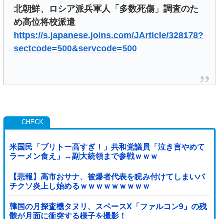
北朝鮮、ロシア派兵軍人「多数死傷」調査のた
め高位将校派遣
https://s.japanese.joins.com/JArticle/328178?
sectcode=500&servcode=500
米国民「ブリトー高すぎ！」共和党議員「泣き言やめて
ラーメン食え」→副大統領まで参戦ｗｗｗ
【悲報】高市おサナ、被爆者代表を睨み付けてしまいバ
チクソ炎上し始めるｗｗｗｗｗｗｗｗｗ
韓国の月探査機タヌリ、スペースX「ファルコン9」の残
骸が月面に衝突する様子を撮影！