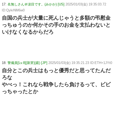
17:
名無しさん＠涙目です。(みかか) [US]
2025/01/03(金) 19:35:03.72
ID:QykrNM6w0
自国の兵士が大量に死んじゃうと多額の弔慰金
っちゅうのか何かその手のお金を支払わないと
いけなくなるからだろ
18:
警備員[Lv.8][新芽](庭) [JP]
2025/01/03(金) 19:35:21.23 ID:ETH+1JYt0
自分とこの兵士はもっと優秀だと思ってたんだ
ろな
やべっ！これなら戦争したら負けるって、ビビ
っちゃったとか