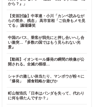
から？』」
【党首討論】中革連・小川「カンペ読みなが
らの答弁、残念」 高市首相「ご自身もメモ見
てる」 議場爆笑
中国のバス、乗客が我先にと押し合いへし合
い激突…『多数の国ではもう見られない光
景』
【動画】イオンモール爆発の瞬間の映像が公
開される。全滅の模様…
シャチの激しい体当たり、マンボウが粉々に
「爆発」 捕食戦略か遊びか
町山智浩氏「日本はパンダを失って、代わり
に何を得たんですか？」