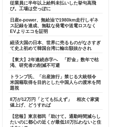
従業員に半年以上給料未払いした挙句高飛
び。工場は空っぽに
日産e-power、無給油で1980km走行しギネ
ス記録を達成、無駄な発電や送電ロスなく
EVよりエコを証明
経済大国の日本、世界に売るものがなさすぎ
て史上初めて韓国台湾に輸出額抜かされ
【東大】2年連続赤字へ 「貯金」数年で枯
渇、研究者の削減不可避
トランプ氏、「出産旅行」禁じる大統領令
米国籍取得を目的とした中国人らの渡米を問
題視
8万が12万円「とても払えず」 相次ぐ家賃
値上げ、どうすれば
【悲報】東京都民「助けて。通勤時間減らし
たいのに都心の近くが最低10万払わないと住