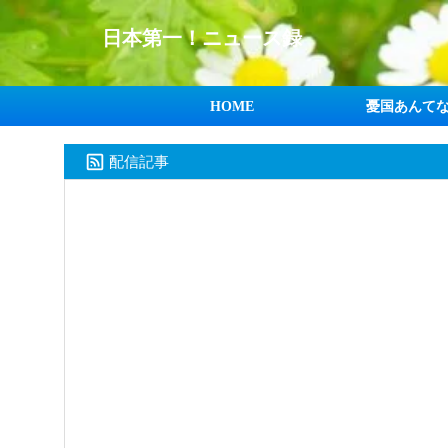
日本第一！ニュース録
HOME
憂国あんて
配信記事