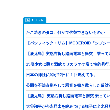
たこ焼きのタコ、何かで代替できないものか
【パシフィック・リム】MODEROID「ジプシ
【鹿児島】突然右折し路面電車と衝突 乗って
15歳少女に薬と酒飲ませカラオケ店で性的暴行
日本の神社仏閣が22日に１回燃えてる。
公園を不法占拠をして騒音を撒き散らした反対
【鹿児島】 突然右折し路面電車と衝突 乗って
大谷翔平が今永昇太を睨みつける様子に全米騒