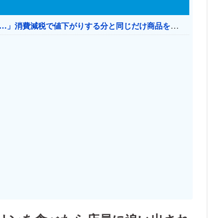
【消費税率1％】 「下げるのが筋なんですけど…」消費減税で値下がりする分と同じだけ商品を値上げして店頭価格を変えない店も