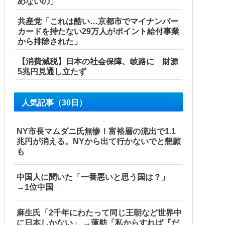
めないの」
共産党「これは酷い…京都市でマイナンバー
カードを持たない29万人がポイント給付事業
から排除された」
【消費減税】日本の社会保障、岐路に 財源
5兆円見通し立たず
人気記事（30日）
NY市長マムダニ氏無惨！富裕層の流出で1.1
兆円が消える。NYから出て行かないでと懇願
も
中国人に聞いた「一番悪いと思う国は？」
→1位中国
麻生氏「2千年にわたって同じ王朝など世界中
に日本しかない」 →蓮舫「私からすれば『だ