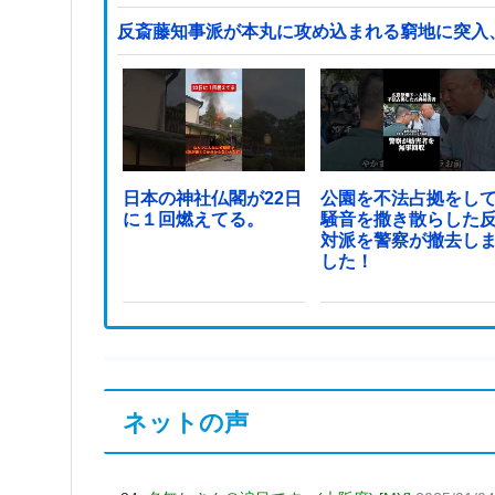
反斎藤知事派が本丸に攻め込まれる窮地に突入
日本の神社仏閣が22日
公園を不法占拠をし
に１回燃えてる。
騒音を撒き散らした
対派を警察が撤去し
した！
ネットの声