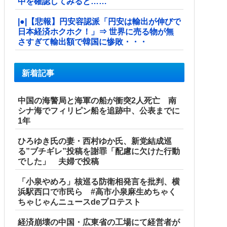
中を確認してみると……
|●|【悲報】円安容認派「円安は輸出が伸びで
日本経済ホクホク！」⇒ 世界に売る物が無
さすぎて輸出額で韓国に惨敗・・・
新着記事
中国の海警局と海軍の船が衝突2人死亡 南
シナ海でフィリピン船を追跡中、公表までに
1年
ひろゆき氏の妻・西村ゆか氏、新党結成巡
る”ブチギレ”投稿を謝罪「配慮に欠けた行動
でした」 夫婦で投稿
「小泉やめろ」核巡る防衛相発言を批判、横
浜駅西口で市民ら #高市小泉麻生めちゃく
ちゃじゃんニュースdeプロテスト
経済崩壊の中国・広東省の工場にて経営者が