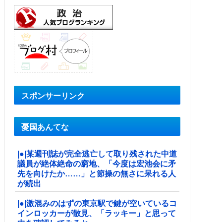
スポンサーリンク
憂国あんてな
|●|某週刊誌が完全逃亡して取り残された中道
議員が絶体絶命の窮地、「今度は宏池会に矛
先を向けたか……」と節操の無さに呆れる人
が続出
|●|激混みのはずの東京駅で鍵が空いているコ
インロッカーが散見、「ラッキー」と思って