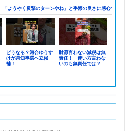
、「ようやく反撃のターンやね」と手際の良さに感心する人が
て
どうなる？河合ゆうす
財源言わない減税は無
反
けが県知事選へ立候
責任！→使い方言わな
ま
補！
いのも無責任では？