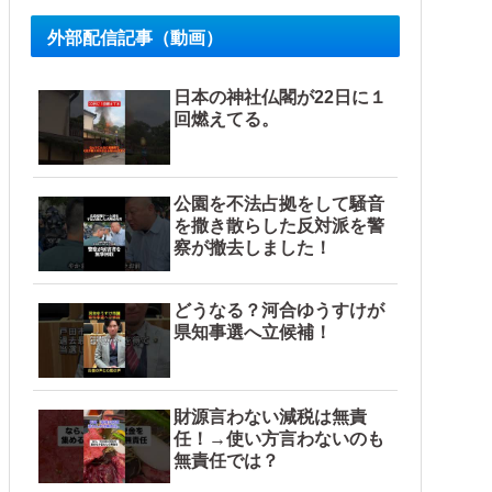
続出中他
外部配信記事（動画）
日本の神社仏閣が22日に１
回燃えてる。
公園を不法占拠をして騒音
を撒き散らした反対派を警
察が撤去しました！
どうなる？河合ゆうすけが
県知事選へ立候補！
財源言わない減税は無責
任！→使い方言わないのも
無責任では？