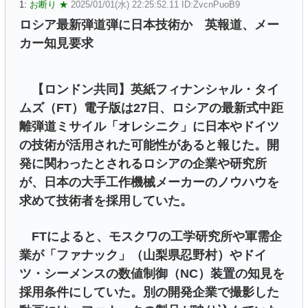
1:
お断り ★
2025/01/01(水) 22:25:52.11 ID:ZvcnPuoB9
ロシア最新弾道弾に日本技術か 英報道、メー
カー知見要求
【ロンドン共同】英紙フィナンシャル・タイ
ムズ（FT）電子版は27日、ロシアの最新式中距
離弾道ミサイル「オレシニク」に日本やドイツ
の技術が活用された可能性があると報じた。開
発に関わったとされるロシアの企業や研究所
が、日本の大手工作機械メーカーのノウハウを
求めて技術者を採用していた。
FTによると、モスクワの工学研究所や軍需企
業が「ファナック」（山梨県忍野村）やドイ
ツ・シーメンスの数値制御（NC）装置の知見を
採用条件にしていた。別の開発企業で撮影した