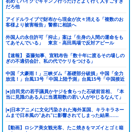
初めてバイクでキャンプ行ったけどよく行く人すごすぎ
だろ他
アイドルライブで財布から現金が次々消える「複数のお
客様より被害報告」警察に相談へ
外国人の永住許可「抑止」案は「生身の人間の運命をも
てあそんでいる」 東京・高田馬場で反対アピール
【速報】 斎藤知事、宣戦布告「数十年に渡るその場しの
ぎの不適切会計、私の代でケリをつける」
中国「大豪雨！」三峡ダム「基礎部分破損」中国「全力
放流！」台風13号「中国上陸予測」台風15号「中国接近
（画像」中国「台風同時上陸！（穀物生産が壊滅危機」
→
|●|自民党の若手議員かヤジを食らった石破前首相、「本
当に見識のある人に当選期数の若い人がやじるなんて」
と不満たらたらな様子を見せて……
|●|日本アニメに文化汚染された海外某国、キラキラネー
ムまで日本風の”あれ”に影響されてしまった結果……
【動画】ロシア美女観光客、たこ焼きをマズイとゴミ箱