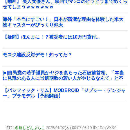
【動画】 美人女優さん、映画でマ○コのビラビラまでめくら
せてしまうｗｗｗｗｗｗ
海外「本当にすごい！」日本が清潔な理由を体験した米大
物キャスターがびっくり仰天
【疑問】ほんまに！？被災者には10万円貸付...
モスク建設反対デモ！知ってた？
|●|自民党の若手議員かヤジを食らった石破前首相、「本当
に見識のある人に当選期数の若い人がやじるなんて」と不
満たらたらな様子を見せて……
【パシフィック・リム】MODEROID「ジプシー・デンジャ
ー」プラモデル【予約開始】
272:
名無しどんぶらこ
2025/01/02(木) 00:07:06.19 ID:1D/olVXK0