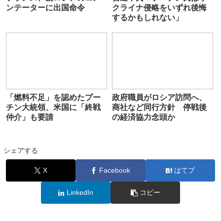
ンテーターに出国命令
クライナ侵略をいずれ後悔
するかもしれない」
「燃料不足」を認めたプー
政府職員がロシア訪問へ、
チン大統領、米国に「終戦
商社など同行方針 停戦後
仲介」も要請
の経済協力念頭か
シェアする
X
Facebook
はてブ
LinkedIn
コピー