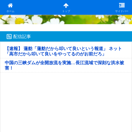
日本第一！ニュース録
ホーム
トップ
サイドバー
配信記事
【速報】 蓮舫「蓮舫だから叩いて良いという報道」 ネット
「高市だから叩いて良いをやってるのがお前だろ」
中国の三峡ダムが全開放流を実施…長江流域で深刻な洪水被
害！