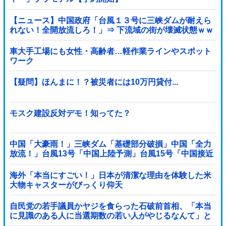
【ニュース】中国政府「台風１３号に三峡ダムが耐えら
れない！全開放流しろ！」⇒ 下流域の街が壊滅状態ｗｗ
ｗｗｗ
車大手工場にも女性・高齢者…軽作業ラインやスポット
ワーク
【疑問】ほんまに！？被災者には10万円貸付...
モスク建設反対デモ！知ってた？
中国「大豪雨！」三峡ダム「基礎部分破損」中国「全力
放流！」台風13号「中国上陸予測」台風15号「中国接近
（画像」中国「台風同時上陸！（穀物生産が壊滅危機」
→
海外「本当にすごい！」日本が清潔な理由を体験した米
大物キャスターがびっくり仰天
自民党の若手議員かヤジを食らった石破前首相、「本当
に見識のある人に当選期数の若い人がやじるなんて」と
不満たらたらな様子を見せて……他