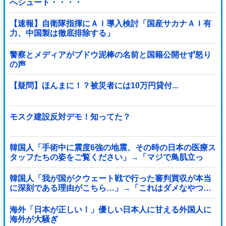
へシュート・・・・
【速報】自衛隊指揮にＡＩ導入検討「国産サカナＡＩ有
力、中国製は徹底排除する」
警察とメディアがブドウ泥棒の名前と国籍公開せず怒り
の声
【疑問】ほんまに！？被災者には10万円貸付...
モスク建設反対デモ！知ってた？
韓国人「手術中に震度6強の地震、その時の日本の医療ス
タッフたちの姿をご覧ください」→「マジで鳥肌立っ
た」「こういう姿は韓国も見習わないと」「あんな状況
なら日本だけではなく韓国の医療関係者も同じように行
韓国人「我が国がクウェート戦で行った審判買収が本当
動したはずだ」【熊本地震】
に深刻である理由がこちら…」→「これはダメなやつ…
（ブルブル」＝韓国の反応
海外「日本が正しい！」優しい日本人に甘える外国人に
海外が大騒ぎ