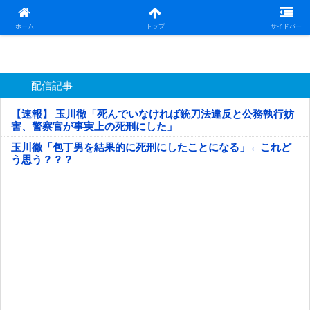
日本第一！ニュース録
ホーム
トップ
サイドバー
配信記事
【速報】 玉川徹「死んでいなければ銃刀法違反と公務執行妨
害、警察官が事実上の死刑にした」
玉川徹「包丁男を結果的に死刑にしたことになる」←これど
う思う？？？