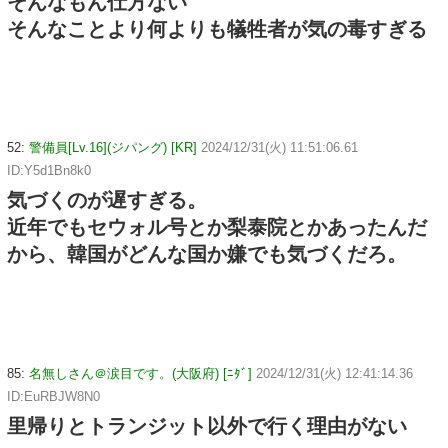
そんなもん仕方ない
そんなことより何よりも犠牲者が気の毒すぎる
52:
警備員[Lv.16](ジパング) [KR]
2024/12/31(火) 11:51:06.61
ID:Y5d1Bn8k0
気づくのが遅すぎる。
近年でもセウォル号とか梨泰院とかあったんだ
から、韓国がどんな国か嫌でも気づくだろ。
85:
名無しさん＠涙目です。(大阪府) [ﾆﾀﾞ]
2024/12/31(火) 12:41:14.36
ID:EuRBJW8N0
里帰りとトランジット以外で行く理由がない