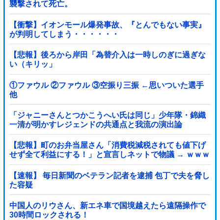
襲撃されて死亡。
【衝撃】イオンモール爆発事故、『とんでもない事実』
が判明してしまう・・・・・・
【悲報】後ろから岸田「為替介入は一時しのぎに過ぎな
い（キリッ」
①ファウル ②ファウル ③空振り三振 ←思いついた選手
他
「ジャニーさんとつかこうへい氏は同じ」少年隊・錦織
一清が明かすレジェンドの共通点と我流の演出論
【悲報】町のお弁当屋さん「消費税減税されても値下げ
せず全て利益にする！」と宣言しネットで物議 → ｗｗｗ
ｗｗｗｗｗｗｗｗｗｗｗ
【速報】 毎日新聞のベテラン記者を逮捕 包丁で夫を脅し
た容疑
中国人のリウさん、新エネ車で国境越えたら遠隔操作で
30時間ロックされる！