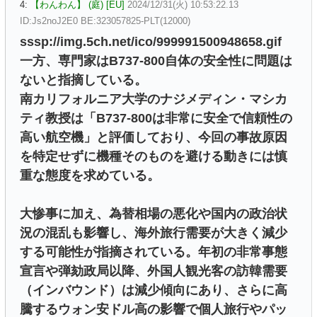
4:
【わんわん】 (庭) [EU]
2024/12/31(火) 10:53:22.13
ID:Js2noJ2E0 BE:323057825-PLT(12000)
sssp://img.5ch.net/ico/999991500948658.gif
一方、専門家はB737-800自体の安全性に問題は
ないと指摘している。
南カリフォルニア大学のナジメディン・マシカ
ティ教授は「B737-800は非常に安全で信頼性の
高い航空機」と評価しており、今回の事故原因
を特定せずに機種そのものを避ける動きには慎
重な態度を求めている。
大惨事に加え、為替相場の悪化や国内の政治状
況の混乱も影響し、海外旅行需要が大きく減少
する可能性が指摘されている。年初の非常事態
宣言や弾劾政局以降、外国人観光客の訪韓需要
（インバウンド）は減少傾向にあり、さらに高
騰するウォン安ドル高の影響で個人旅行やパッ