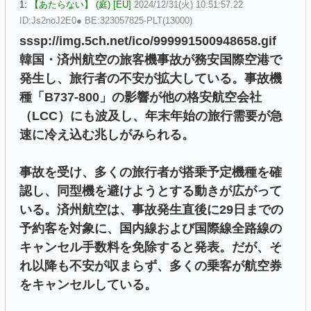
1:
【あたらない】 (庭) [EU]
2024/12/31(火) 10:51:57.22
ID:Js2noJ2E0● BE:323057825-PLT(13000)
sssp://img.5ch.net/ico/999991500948658.gif
韓国・済州航空の旅客機事故が務安国際空港で
発生し、旅行者の不安が拡大している。事故機
種「B737-800」の影響が他の格安航空会社
（LCC）にも波及し、年末年始の旅行需要が急
速に冷え込む兆しがみられる。
事故を受け、多くの旅行者が搭乗予定機種を確
認し、同型機を避けようとする動きが広がって
いる。済州航空は、事故発生直後に29日までの
予約客を対象に、国内線および国際線全路線の
キャンセル手数料を免除すると発表。だが、そ
れ以降も不安が収まらず、多くの乗客が航空券
をキャンセルしている。