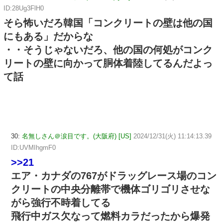
ID:28Ug3FlH0
そら怖いだろ韓国「コンクリートの壁は他の国
にもある」だからな
・・そうじゃないだろ、他の国の何処がコンク
リートの壁に向かって胴体着陸してるんだよっ
て話
30:
名無しさん＠涙目です。(大阪府) [US]
2024/12/31(火) 11:14:13.39
ID:UVMIhgmF0
>>21
エア・カナダの767がドラッグレース場のコン
クリートの中央分離帯で機体ゴリゴリさせな
がら強行不時着してる
飛行中ガス欠なって燃料カラだったから爆発