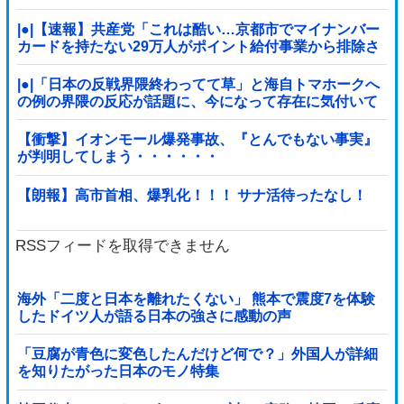
|●|【速報】共産党「これは酷い…京都市でマイナンバー
カードを持たない29万人がポイント給付事業から排除さ
れた」
|●|「日本の反戦界隈終わってて草」と海自トマホークへ
の例の界隈の反応が話題に、今になって存在に気付いて
しまった結果……
【衝撃】イオンモール爆発事故、『とんでもない事実』
が判明してしまう・・・・・・
【朗報】高市首相、爆乳化！！！ サナ活待ったなし！
RSSフィードを取得できません
海外「二度と日本を離れたくない」 熊本で震度7を体験
したドイツ人が語る日本の強さに感動の声
「豆腐が青色に変色したんだけど何で？」外国人が詳細
を知りたがった日本のモノ特集