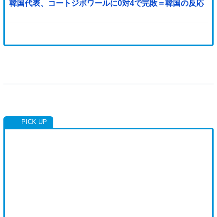
韓国代表、コートジボワールに0対4で完敗＝韓国の反応