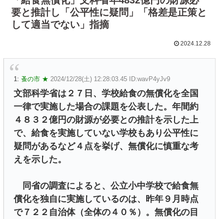
要と推計し「公平性に疑問」「格差是正策と
して適当でない」指摘
2024.12.28
1:
蚤の市 ★
2024/12/28(土) 12:28:03.45 ID:wavP4yJv9
文部科学省は２７日、学校給食の無償化を全国
一律で実施した場合の課題を公表した。年間約
４８３２億円の財源が必要との推計を示した上
で、給食を実施していない学校もあり公平性に
疑問があるなど４点を挙げ、無償化に慎重な考
えを示した。
同省の調査によると、公立小中学校で給食無
償化を独自に実施しているのは、昨年９月時点
で７２２自治体（全体の４０％）。無償化の目