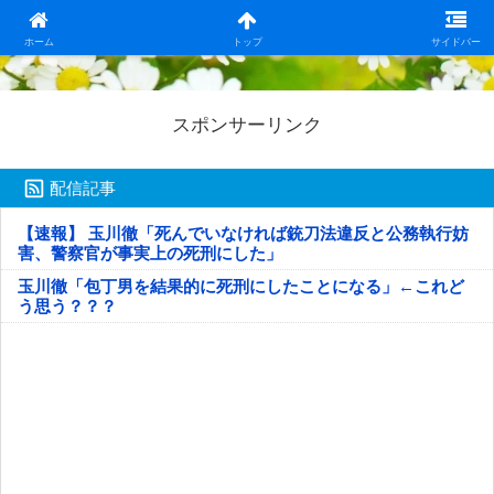
日本第一！ニュース録
ホーム
トップ
サイドバー
スポンサーリンク
配信記事
【速報】 玉川徹「死んでいなければ銃刀法違反と公務執行妨
害、警察官が事実上の死刑にした」
玉川徹「包丁男を結果的に死刑にしたことになる」←これど
う思う？？？