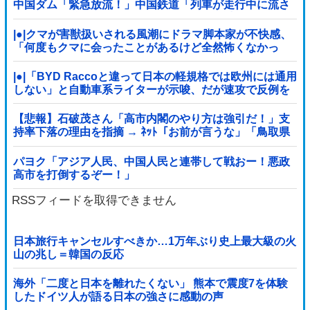
中国ダム「緊急放流！」中国鉄道「列車が走行中に流さ
れる」中国避難所「支援物資は有料です」謎の勢力
「え」→
|●|クマが害獣扱いされる風潮にドラマ脚本家が不快感、
「何度もクマに会ったことがあるけど全然怖くなかっ
た」と主張しており……
|●|「BYD Raccoと違って日本の軽規格では欧州には通用
しない」と自動車系ライターが示唆、だが速攻で反例を
提示されて即落ち二コマ状態に……
【悲報】石破茂さん「高市内閣のやり方は強引だ！」支
持率下落の理由を指摘 → ﾈｯﾄ「お前が言うな」「鳥取県
だけ減税無しで！」 ｗｗｗｗｗｗｗｗｗ...
パヨク「アジア人民、中国人民と連帯して戦おー！悪政
高市を打倒するぞー！」
RSSフィードを取得できません
日本旅行キャンセルすべきか…1万年ぶり史上最大級の火
山の兆し＝韓国の反応
海外「二度と日本を離れたくない」 熊本で震度7を体験
したドイツ人が語る日本の強さに感動の声