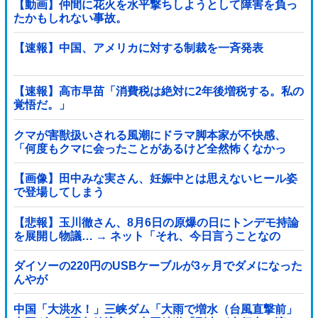
【動画】仲間に花火を水平撃ちしようとして障害を負っ
たかもしれない事故。
【速報】中国、アメリカに対する制裁を一斉発表
【速報】高市早苗「消費税は絶対に2年後増税する。私の
覚悟だ。」
クマが害獣扱いされる風潮にドラマ脚本家が不快感、
「何度もクマに会ったことがあるけど全然怖くなかっ
た」と主張しており……他
【画像】田中みな実さん、妊娠中とは思えないヒール姿
で登場してしまう
【悲報】玉川徹さん、8月6日の原爆の日にトンデモ持論
を展開し物議… → ネット「それ、今日言うことなの
か…？」ｗｗｗｗｗｗｗｗｗｗｗｗｗ
ダイソーの220円のUSBケーブルが3ヶ月でダメになった
んやが
中国「大洪水！」三峡ダム「大雨で増水（台風直撃前」