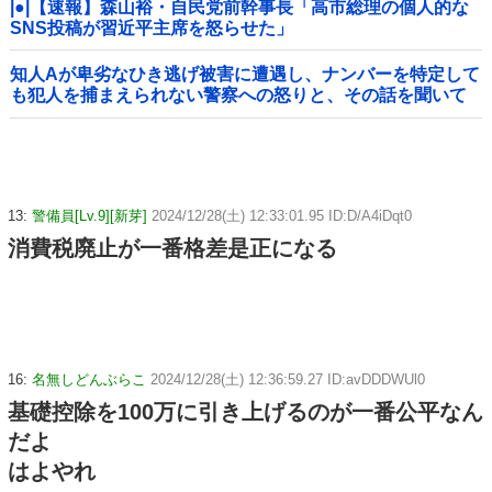
|●|【速報】森山裕・自民党前幹事長「高市総理の個人的な
SNS投稿が習近平主席を怒らせた」
知人Aが卑劣なひき逃げ被害に遭遇し、ナンバーを特定して
も犯人を捕まえられない警察への怒りと、その話を聞いて
「逃げた方が得じゃん」と言い放ったBの神経がわからん
13:
警備員[Lv.9][新芽]
2024/12/28(土) 12:33:01.95 ID:D/A4iDqt0
消費税廃止が一番格差是正になる
16:
名無しどんぶらこ
2024/12/28(土) 12:36:59.27 ID:avDDDWUl0
基礎控除を100万に引き上げるのが一番公平なん
だよ
はよやれ