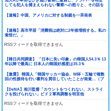
知人Aが卑劣なひき逃げ被害に遭遇し、ナンバーを特定
しても犯人を捕まえられない警察への怒りと、その話を
聞いて「逃げた方が得じゃん」と言い放ったBの神経が
わからん
【速報】中国、アメリカに対する制裁を一斉発表
【速報】高市早苗「消費税は絶対に2年後増税する。私の
覚悟だ。」
RSSフィードを取得できません
【韓日共同調査】 「日本に良い印象」の韓国人54.3％ 13
年以降で最高に 日本人の韓国好感度は35.3％
【激震】 韓国人「韓国サッカー協会、W杯・五輪で複数
回の性接待を行い審判を買収していたことが発覚…（ブ
ルブル」＝韓国の反応
【DeNA】相川監督「カウントをつくれない、ストライ
クを投げられない」ビド２軍再調整を明言他
RSSフィードを取得できません