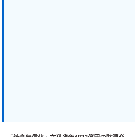
「給食無償化」文科省年4832億円の財源必