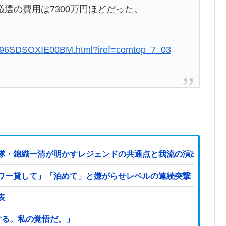
選の費用は7300万円ほどだった。
0Q96SDSOXIE00BM.html?iref=comtop_7_03
隊・錦織一清が明かすレジェンドの共通点と我流の演出論
ワー貸して」「泊めて」と嫌がらせレベルの連続突撃！夫経由で
表
する。私の覚悟だ。」