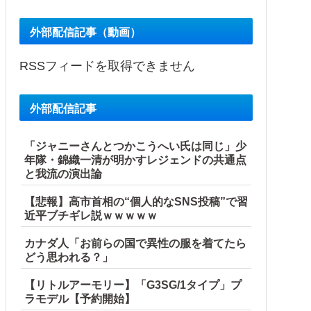
外部配信記事（動画）
RSSフィードを取得できません
外部配信記事
「ジャニーさんとつかこうへい氏は同じ」少
年隊・錦織一清が明かすレジェンドの共通点
と我流の演出論
【悲報】高市首相の“個人的なSNS投稿”で習
近平ブチギレ説ｗｗｗｗｗ
カナダ人「お前らの国で異性の服を着てたら
どう思われる？」
【リトルアーモリー】「G3SG/1タイプ」プ
ラモデル【予約開始】