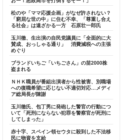
おー！悪政高市を打倒するぞー！」
松のや「ママ応援企画」がなぜ許されない？
「窮屈な世の中」に住む不幸、「尊重し合え
る社会」は遠ざかる一方 石原壮一郎氏
玉川徹、生出演の自民党議員に「全面的に大
賛成、おっしゃる通り」 消費減税への主張
めぐり
ブランドいちご「いちごさん」の苗2000株
盗まれる
ＮＨＫ職員が番組出演者から性被害、別職場
への復職希望に応じない不適切対応…メディ
ア総局長が陳謝
玉川徹氏、包丁男に発砲した警官の行動につ
いて「死刑にならない犯罪を警察官が死刑に
してしまった」
赤十字、スペイン領セウタに殺到した不法移
民に物資を支給