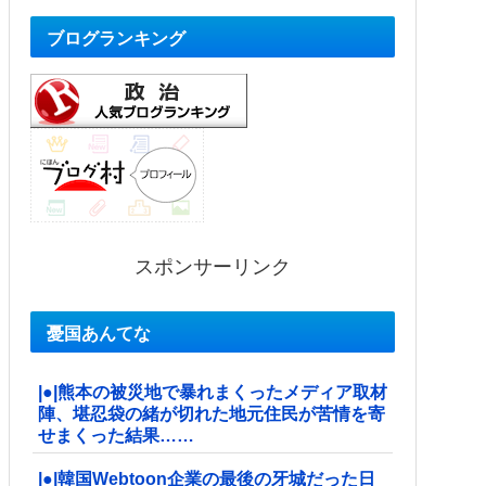
ブログランキング
スポンサーリンク
憂国あんてな
|●|熊本の被災地で暴れまくったメディア取材
陣、堪忍袋の緒が切れた地元住民が苦情を寄
せまくった結果……
|●|韓国Webtoon企業の最後の牙城だった日