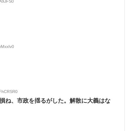
PA9JFS0
wMxxIv0
9tFhCRSR0
を損ね、市政を揺るがした。解散に大義はな