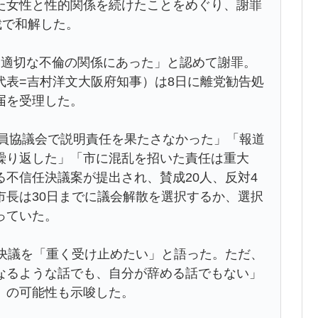
女性と性的関係を続けたことをめぐり、謝罪
裁で和解した。
適切な不倫の関係にあった」と認めて謝罪。
代表=吉村洋文大阪府知事）は8日に離党勧告処
届を受理した。
全員協議会で説明責任を果たさなかった」「報道
繰り返した」「市に混乱を招いた責任は重大
不信任決議案が提出され、賛成20人、反対4
市長は30日までに議会解散を選択するか、選択
っていた。
決議を「重く受け止めたい」と語った。ただ、
なるような話でも、自分が辞める話でもない」
」の可能性も示唆した。