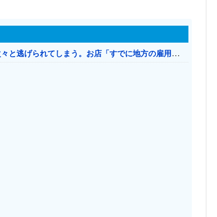
日本のお店、時給1500円でもミャンマー人に次々と逃げられてしまう。お店「すでに地方の雇用は崩壊」