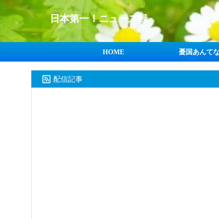
日本第一！ニュース録
HOME
憂国あんて
配信記事