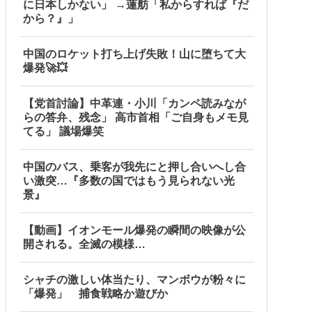
に日本しかない」 →蓮舫「私からすれば『だ
から？』」
中国のロケット打ち上げ失敗！山に堕ちて大
爆発🚀💥
ブルブル」＝韓国の反応
【党首討論】中革連・小川「カンペ読みなが
らの答弁、残念」 高市首相「ご自身もメモ見
」と主張しており……他
てる」 議場爆笑
中国のバス、乗客が我先にと押し合いへし合
い激突…『多数の国ではもう見られない光
景』
【動画】イオンモール爆発の瞬間の映像が公
開される。全滅の模様…
シャチの激しい体当たり、マンボウが粉々に
「爆発」 捕食戦略か遊びか