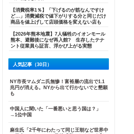
【消費税率1％】「下げるのが筋なんですけ
ど…」消費減税で値下がりする分と同じだけ
商品を値上げして店頭価格を変えない店も
【2026年熊本地震】7人犠牲のイオンモール
熊本、避難後になぜ再入館? 生存したテナ
ント従業員ら証言、浮かび上がる実態
人気記事（30日）
NY市長マムダニ氏無惨！富裕層の流出で1.1
兆円が消える。NYから出て行かないでと懇願
も
断ると私に直接LINEしてきて絶句←大人しく自宅の風呂に入
中国人に聞いた「一番悪いと思う国は？」
→1位中国
麻生氏「2千年にわたって同じ王朝など世界中