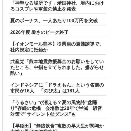
「神聖なる場所です」靖国神社、境内におけ
るコスプレや軍装の禁止を発表
夏のボーナス、一人あたり100万円を突破
2026年度 暑さのピーク終了
【イオンモール熊本】従業員の避難誘導で、
社内規定に抵触か
共産党「熊本地震救援募金のお願いをしてい
たところ、中指を立てられました。嫌がらせ
酷い」
インドネシアに「ドラえもん」という名前の
市民が16人 「のび太」は181人
「うるさい」で消える？夏の風物詩”盆踊
り”存続の危機 会場数は20年で半減 騒音
対策で”サイレント盆ダンス”も
【早稲田】”無銭飲食”複数の早大生が関与か