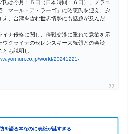
氏は今月１５日（日本時間１６日）、メラニ
宅「マール・ア・ラーゴ」に昭恵氏を迎え、夕
加え、台湾を含む世界情勢にも話題が及んだ
イナ侵略に関し、停戦交渉に重ねて意欲を示
たウクライナのゼレンスキー大統領との会談
ことも説明し
www.yomiuri.co.jp/world/20241221-
国防を語る本なのに表紙が謎すぎる