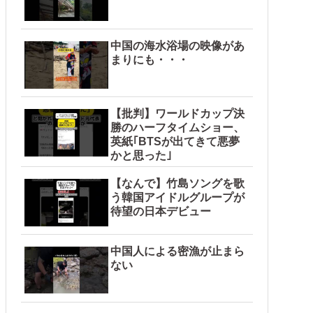
中国の海水浴場の映像があ
まりにも・・・
【批判】ワールドカップ決
勝のハーフタイムショー、
英紙｢BTSが出てきて悪夢
かと思った｣
【なんで】竹島ソングを歌
う韓国アイドルグループが
待望の日本デビュー
中国人による密漁が止まら
ない