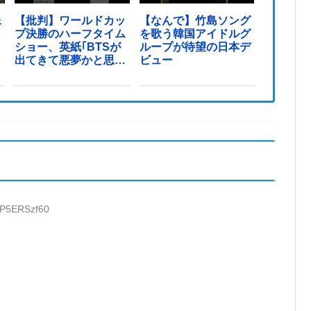
像
【批判】ワールドカッ
【なんで】竹島ソング
プ決勝のハーフタイム
を歌う韓国アイドルグ
ショー、英紙｢BTSが
ループが待望の日本デ
出てきて悪夢かと思っ
ビュー
た｣
:P5ERSzf60