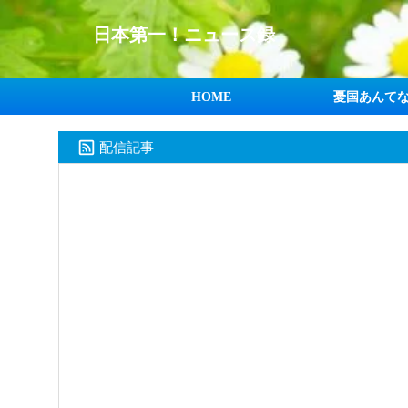
日本第一！ニュース録
HOME
憂国あんて
配信記事