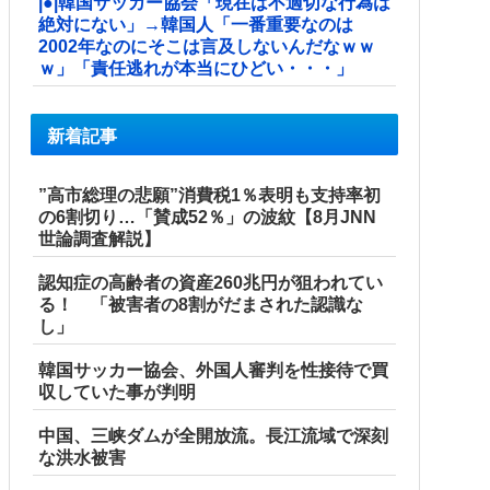
|●|韓国サッカー協会「現在は不適切な行為は
絶対にない」→韓国人「一番重要なのは
2002年なのにそこは言及しないんだなｗｗ
ｗ」「責任逃れが本当にひどい・・・」
新着記事
”高市総理の悲願”消費税1％表明も支持率初
の6割切り…「賛成52％」の波紋【8月JNN
世論調査解説】
認知症の高齢者の資産260兆円が狙われてい
る！ 「被害者の8割がだまされた認識な
し」
韓国サッカー協会、外国人審判を性接待で買
収していた事が判明
中国、三峡ダムが全開放流。長江流域で深刻
な洪水被害