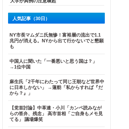
大学が異例の注意喚起
人気記事（30日）
NY市長マムダニ氏無惨！富裕層の流出で1.1
兆円が消える。NYから出て行かないでと懇願
も
中国人に聞いた「一番悪いと思う国は？」
→1位中国
麻生氏「2千年にわたって同じ王朝など世界中
に日本しかない」 →蓮舫「私からすれば『だ
から？』」
…他
【党首討論】中革連・小川「カンペ読みなが
らの答弁、残念」 高市首相「ご自身もメモ見
てる」 議場爆笑