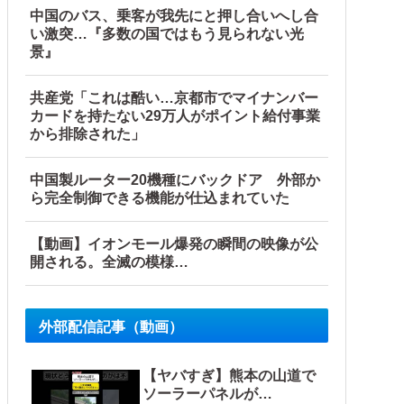
中国のバス、乗客が我先にと押し合いへし合
い激突…『多数の国ではもう見られない光
景』
共産党「これは酷い…京都市でマイナンバー
カードを持たない29万人がポイント給付事業
から排除された」
中国製ルーター20機種にバックドア 外部か
ら完全制御できる機能が仕込まれていた
【動画】イオンモール爆発の瞬間の映像が公
開される。全滅の模様…
外部配信記事（動画）
【ヤバすぎ】熊本の山道で
ソーラーパネルが…