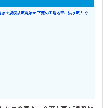
【おわった】 三峡ダム、豪雨で13基の水門を開き大規模放流開始か 下流の工場地帯に洪水流入で崩壊はじまる