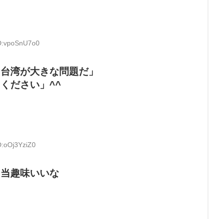
ID:vpoSnU7o0
と台湾が大きな問題だ」
ください」^^
D:oOj3YziZ0
相当趣味いいな