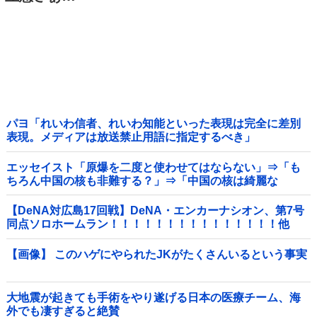
パヨ「れいわ信者、れいわ知能といった表現は完全に差別
表現。メディアは放送禁止用語に指定するべき」
エッセイスト「原爆を二度と使わせてはならない」⇒「も
ちろん中国の核も非難する？」⇒「中国の核は綺麗な
核！」
【DeNA対広島17回戦】DeNA・エンカーナシオン、第7号
同点ソロホームラン！！！！！！！！！！！！！！！他
【画像】 このハゲにやられたJKがたくさんいるという事実
大地震が起きても手術をやり遂げる日本の医療チーム、海
外でも凄すぎると絶賛