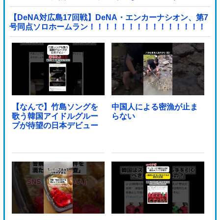
応）
【DeNA対広島17回戦】DeNA・エンカーナシオン、第7
号同点ソロホームラン！！！！！！！！！！！！！！！
他
【なんで】竹島ソングを
中国人による密漁が止ま
歌う韓国アイドルグルー
らない
プが待望の日本デビュー