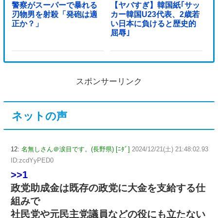
警察がスーパーで暴れる
【ヤバすぎ】韓国紙｢サッ
刃物男を射殺「発砲は適
カー韓国U23代表、2歳若
正か？」
い日本に負けると歴史的
屈辱｣
スポンサーリンク
ネットの声
12:
名無しさん＠涙目です。(長野県) [ﾆﾀﾞ]
2024/12/21(土) 21:48:02.93
ID:zcdYyPED0
>>1
政党助成金は既存の政党に大金を支給する仕
組みで
社民党や元民主党議員などの役にも立たない