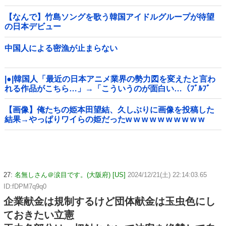
【なんで】竹島ソングを歌う韓国アイドルグループが待望
の日本デビュー
中国人による密漁が止まらない
|●|韓国人「最近の日本アニメ業界の勢力図を変えたと言わ
れる作品がこちら…」→「こういうのが面白い…（ﾌﾞﾙﾌﾞ
ﾙ」＝韓国の反応
【画像】俺たちの姫本田望結、久しぶりに画像を投稿した
結果→やっぱりワイらの姫だったw w w w w w w w w w
27:
名無しさん＠涙目です。(大阪府) [US]
2024/12/21(土) 22:14:03.65
ID:fDPM7q9q0
企業献金は規制するけど団体献金は玉虫色にし
ておきたい立憲