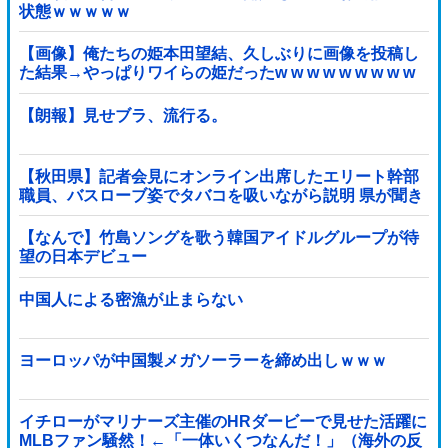
状態ｗｗｗｗｗ
【画像】俺たちの姫本田望結、久しぶりに画像を投稿し
た結果→やっぱりワイらの姫だったw w w w w w w w w
w
【朗報】見せブラ、流行る。
【秋田県】記者会見にオンライン出席したエリート幹部
職員、バスローブ姿でタバコを吸いながら説明 県が聞き
取りへ
【なんで】竹島ソングを歌う韓国アイドルグループが待
望の日本デビュー
中国人による密漁が止まらない
ヨーロッパが中国製メガソーラーを締め出しｗｗｗ
イチローがマリナーズ主催のHRダービーで見せた活躍に
MLBファン騒然！←「一体いくつなんだ！」（海外の反