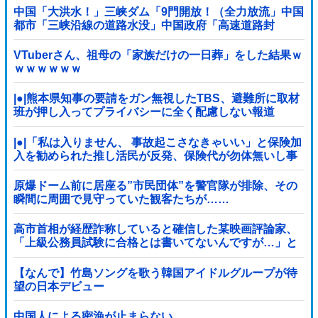
中国「大洪水！」三峡ダム「9門開放！（全力放流」中国
都市「三峡沿線の道路水没」中国政府「高速道路封
鎖！」中国ダム「緊急放流に合わせて開門（土砂崩れ発
生」→
VTuberさん、祖母の「家族だけの一日葬」をした結果ｗ
ｗｗｗｗｗｗ
|●|熊本県知事の要請をガン無視したTBS、避難所に取材
班が押し入ってプライバシーに全く配慮しない報道
を……
|●|「私は入りません、 事故起こさなきゃいい」と保険加
入を勧められた推し活民が反発、保険代が勿体無いし事
故起こしたとして……
原爆ドーム前に居座る”市民団体”を警官隊が排除、その
瞬間に周囲で見守っていた観客たちが……
高市首相が経歴詐称していると確信した某映画評論家、
「上級公務員試験に合格とは書いてないんですが…」と
ツッコミを受けまくり……
【なんで】竹島ソングを歌う韓国アイドルグループが待
望の日本デビュー
中国人による密漁が止まらない