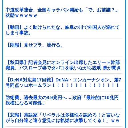
中道改革連合、全国キャラバン開始も「で、お前誰？」
状態ｗｗｗｗｗ
【動画】よく助けられたな。岐阜の川で外国人が溺れて
しまう事故。
【朗報】見せブラ、流行る。
【秋田県】記者会見にオンライン出席したエリート幹部
職員、バスローブ姿でタバコを吸いながら説明 県が聞き
取りへ
【DeNA対広島17回戦】DeNA・エンカーナシオン、第7
号同点ソロホームラン！！！！！！！！！！！！！！！
他
防衛費、過去最大の8.9兆円へ →政府「最終的に10兆円
規模になる可能性」
【悲報】落語家「リベラルは多様性を認めろ！と言いな
がら自分達と違う意見には執拗に攻撃してくる！」ｗｗ
ｗｗｗｗｗｗｗｗｗｗｗｗ