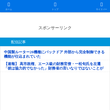
日本第一！ニュース録
ホーム
トップ
サイドバー
スポンサーリンク
配信記事
中国製ルーター20機種にバックドア 外部から完全制御できる
機能が仕込まれていた
【速報】 高市政権、エース級の財務官僚・一松旬氏を左遷
「彼は協力的でなかった」財務省の言いなりではないことが
判明