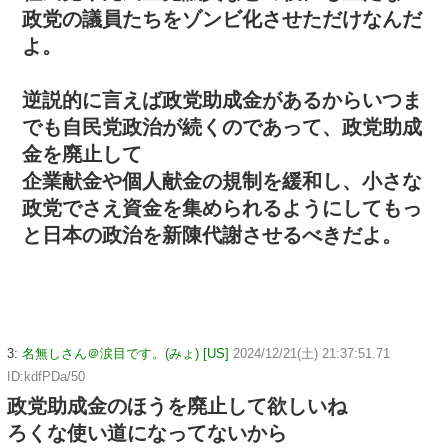
政党の議員たちをゾンビ化させただけなんだ
よ。
逆説的に言えば政党助成金があるからいつま
でも自民党政治が続くのであって、政党助成
金を廃止して
企業献金や個人献金の規制を緩和し、小さな
政党でさえ資金を集められるようにしてもっ
と日本の政治を新陳代謝させるべきだよ。
3:
名無しさん＠涙目です。(みょ) [US]
2024/12/21(土) 21:37:51.71
ID:kdfPDa/50
政党助成金のほうを廃止して欲しいね
ろくな使い道になってないから