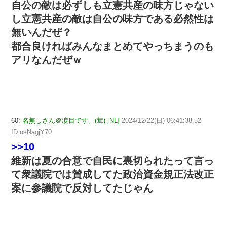
自公の敵は必ずしも立憲共産の味方じゃない
し立憲共産の敵は自公の味方である必然性は
無いんだぜ？
都合良ければみんなまとめてやっちまうのも
アリなんだぜｗ
60:
名無しさん＠涙目です。(茸) [NL]
2024/12/22(日) 06:41:38.52
ID:osNagjY70
>>10
維新は夏の合意で自民に裏切られたって言っ
て衆議院では賛成してた政治資金規正法改正
案に参議院で反対してたじゃん