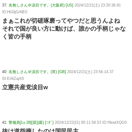
37:
名無しさん＠涙目です。(大阪府) [US]
2024/12/21(土) 23:20:36.81
ID:HG0jGrNE0
まぁこれが切磋琢磨ってやつだと思うんよね
それで国が良い方に動けば、誰かの手柄じゃな
く皆の手柄
40:
名無しさん＠涙目です。(茸) [GB]
2024/12/21(土) 23:56:14.37
ID:EiI6ZajX0
立憲共産党涙目w
41:
警備員[Lv.28][苗](庭) [ﾆﾀﾞ]
2024/12/22(日) 00:11:58.53 ID:/NrwtXQG0
抜け道指摘したのは国民民主