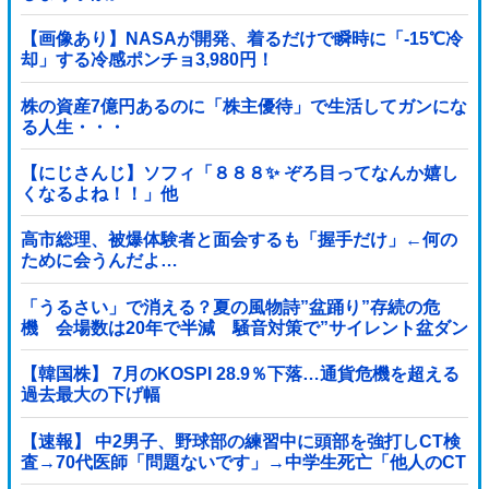
【画像あり】NASAが開発、着るだけで瞬時に「-15℃冷
却」する冷感ポンチョ3,980円！
株の資産7億円あるのに「株主優待」で生活してガンにな
る人生・・・
【にじさんじ】ソフィ「８８８✨ ぞろ目ってなんか嬉し
くなるよね！！」他
高市総理、被爆体験者と面会するも「握手だけ」←何の
ために会うんだよ…
「うるさい」で消える？夏の風物詩”盆踊り”存続の危
機 会場数は20年で半減 騒音対策で”サイレント盆ダン
ス”も
【韓国株】 7月のKOSPI 28.9％下落…通貨危機を超える
過去最大の下げ幅
【速報】 中2男子、野球部の練習中に頭部を強打しCT検
査→70代医師「問題ないです」→中学生死亡「他人のCT
画像みてました」