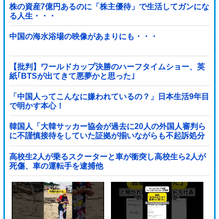
株の資産7億円あるのに「株主優待」で生活してガンにな
る人生・・・
中国の海水浴場の映像があまりにも・・・
【批判】ワールドカップ決勝のハーフタイムショー、英
紙｢BTSが出てきて悪夢かと思った｣
「中国人ってこんなに嫌われているの？」日本生活9年目
で明かす本心！
韓国人「大韓サッカー協会が過去に20人の外国人審判ら
に不謹慎接待をしていた証拠が揃いながらも不起訴処分
に成っていた事が明らかに‥」
高校生2人が乗るスクーターと車が衝突し高校生ら2人が
死傷、車の運転手を逮捕他