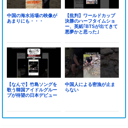
中国の海水浴場の映像が
【批判】ワールドカップ
あまりにも・・・
決勝のハーフタイムショ
ー、英紙｢BTSが出てきて
悪夢かと思った｣
【なんで】竹島ソングを
中国人による密漁が止ま
歌う韓国アイドルグルー
らない
プが待望の日本デビュー