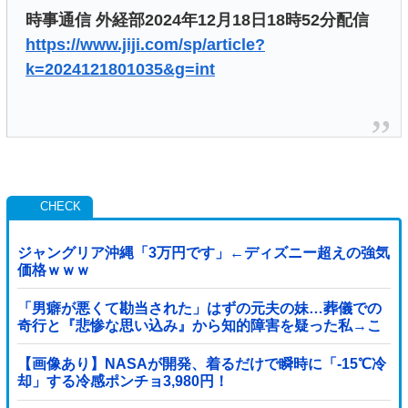
時事通信 外経部2024年12月18日18時52分配信
https://www.jiji.com/sp/article?
k=2024121801035&g=int
ジャングリア沖縄「3万円です」←ディズニー超えの強気
価格ｗｗｗ
「男癖が悪くて勘当された」はずの元夫の妹…葬儀での
奇行と『悲惨な思い込み』から知的障害を疑った私→こ
っそり病院へ誘導し行政保護させた話
【画像あり】NASAが開発、着るだけで瞬時に「-15℃冷
却」する冷感ポンチョ3,980円！