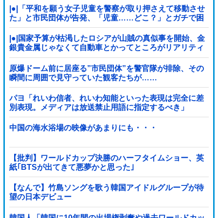
|●|「平和を願う女子児童を警察が取り押さえて移動させ
た」と市民団体が告発、「児童……どこ？」とガチで困
惑する人が続出
|●|国家予算が枯渇したロシアが山賊の真似事を開始、金
銀貴金属じゃなくて自動車とかってところがリアリティ
ありすぎる……
原爆ドーム前に居座る”市民団体”を警官隊が排除、その
瞬間に周囲で見守っていた観客たちが……
パヨ「れいわ信者、れいわ知能といった表現は完全に差
別表現。メディアは放送禁止用語に指定するべき」
中国の海水浴場の映像があまりにも・・・
【批判】ワールドカップ決勝のハーフタイムショー、英
紙｢BTSが出てきて悪夢かと思った｣
【なんで】竹島ソングを歌う韓国アイドルグループが待
望の日本デビュー
韓国人「韓国に10年間の出場権剥奪や過去ワールドカッ