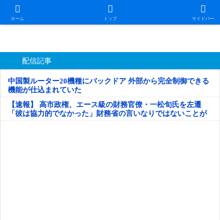
日本第一！ニュース録
ホーム
トップ
サイドバー
配信記事
中国製ルーター20機種にバックドア 外部から完全制御できる
機能が仕込まれていた
【速報】 高市政権、エース級の財務官僚・一松旬氏を左遷
「彼は協力的でなかった」財務省の言いなりではないことが
判明