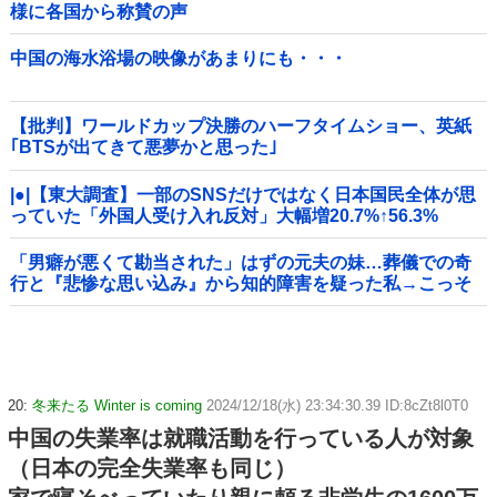
様に各国から称賛の声
中国の海水浴場の映像があまりにも・・・
【批判】ワールドカップ決勝のハーフタイムショー、英紙
｢BTSが出てきて悪夢かと思った｣
|●|【東大調査】一部のSNSだけではなく日本国民全体が思
っていた「外国人受け入れ反対」大幅増20.7%↑56.3%
「男癖が悪くて勘当された」はずの元夫の妹…葬儀での奇
行と『悲惨な思い込み』から知的障害を疑った私→こっそ
り病院へ誘導し行政保護させた話
20:
冬来たる Winter is coming
2024/12/18(水) 23:34:30.39 ID:8cZt8l0T0
中国の失業率は就職活動を行っている人が対象
（日本の完全失業率も同じ）