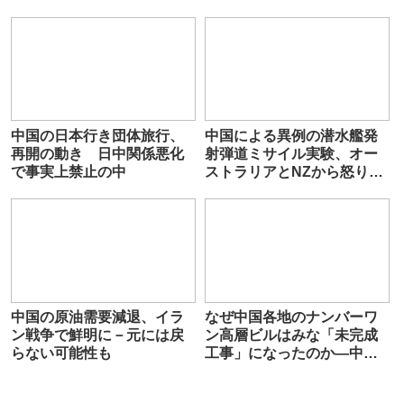
消し去ることはできない」
で4回、会談する可能性も
中国の日本行き団体旅行、
中国による異例の潜水艦発
再開の動き 日中関係悪化
射弾道ミサイル実験、オー
で事実上禁止の中
ストラリアとNZから怒りの
声
中国の原油需要減退、イラ
なぜ中国各地のナンバーワ
ン戦争で鮮明に－元には戻
ン高層ビルはみな「未完成
らない可能性も
工事」になったのか―中国
メディア