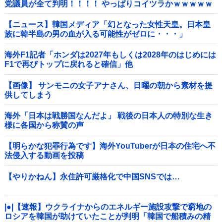
党議員が全て判明！！！！ やっぱりコイツラかｗｗｗｗｗ
【ニュース】韓国メディア「幻となった女性天皇。日本皇
族に韓半島の男の血が入る可能性がゼロに・・・」
海外F1記者「ホンダは2027年もしくは2028年のはじめには
F1で再びトップに戻れると確信」他
【画像】 サンモニの女子アナさん、日曜の朝から素材を提
供してしまう
海外「日本は戦勝国なんだよ」 戦後の日本人の特別な生き
様に各国から称賛の声
【明らかな犯罪行為です】海外YouTuberが日本の住宅へ不
法侵入する動画を投稿
【やりかねん】永住許可厳格化で中国SNSでは…
|●|【速報】ウクライナからのエネルギー施設攻撃で窮地の
ロシアを韓国が助けていたことが判明「韓国で船積みの精