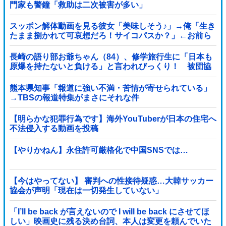
門家も警鐘「救助は二次被害が多い」
スッポン解体動画を見る彼女「美味しそう♪」→俺「生き
たまま捌かれて可哀想だろ！サイコパスか？」←お前ら
どっち？
長崎の語り部お爺ちゃん（84）、修学旅行生に「日本も
原爆を持たないと負ける」と言われびっくり！ 被団協
代表（85）も中学生に「核を持たないで日本...
熊本県知事「報道に強い不満・苦情が寄せられている」
→TBSの報道特集がまさにそれな件
【明らかな犯罪行為です】海外YouTuberが日本の住宅へ
不法侵入する動画を投稿
【やりかねん】永住許可厳格化で中国SNSでは…
【今はやってない】 審判への性接待疑惑…大韓サッカー
協会が声明「現在は一切発生していない」
「I’ll be back が言えないので I will be back にさせてほ
しい」映画史に残る決め台詞、本人は変更を頼んでいた