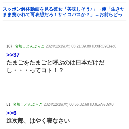
製油3万トンがロシア行き」
スッポン解体動画を見る彼女「美味しそう♪」→俺「生きた
まま捌かれて可哀想だろ！サイコパスか？」←お前らどっ
ち？
107:
名無しどんぶらこ
2024/12/19(木) 03:21:09.89 ID:0RG9EIec0
>>37
たまごをたまごと呼ぶのは日本だけだ
し・・・ってコト！？
51:
名無しどんぶらこ
2024/12/19(木) 00:56:32.68 ID:9zoVeDiX0
>>6
進次郎、はやく寝なさい