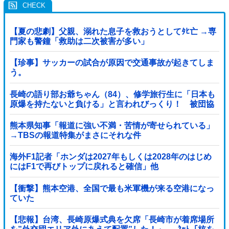
【夏の悲劇】父親、溺れた息子を救おうとしてﾀﾋ亡 →専
門家も警鐘「救助は二次被害が多い」
【珍事】サッカーの試合が原因で交通事故が起きてしま
う。
長崎の語り部お爺ちゃん（84）、修学旅行生に「日本も
原爆を持たないと負ける」と言われびっくり！ 被団協
代表（85）も中学生に「核を持たないで日本...
熊本県知事「報道に強い不満・苦情が寄せられている」
→TBSの報道特集がまさにそれな件
海外F1記者「ホンダは2027年もしくは2028年のはじめ
にはF1で再びトップに戻れると確信」他
【衝撃】熊本空港、全国で最も米軍機が来る空港になっ
ていた
【悲報】台湾、長崎原爆式典を欠席「長崎市が着席場所