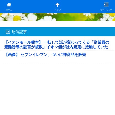
日本第一！ニュース録
ホーム
トップ
サイドバー
配信記事
【イオンモール熊本】 一転して話が変わってくる「従業員の
避難誘導の証言が複数」イオン側が社内規定に抵触していた
疑い
【画像】 セブンイレブン、ついに神商品を販売