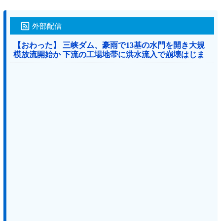
外部配信
【おわった】 三峡ダム、豪雨で13基の水門を開き大規
模放流開始か 下流の工場地帯に洪水流入で崩壊はじま
る