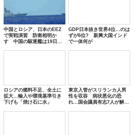
中国とロシア、日本のEEZ
GDP日本抜き世界4位…のは
で実戦演習 防衛相明か
ずが6位? 新興大国インド
す 中国の駆逐艦は19日に
で一体何が
射撃訓練
ロシアの燃料不足、全土に
東京入管がスリランカ人男
拡大…輸入や環境基準引き
性を収容 病状悪化の恐
下げも「焼け石に水」
れ…国会議員有志7人が解放
求める