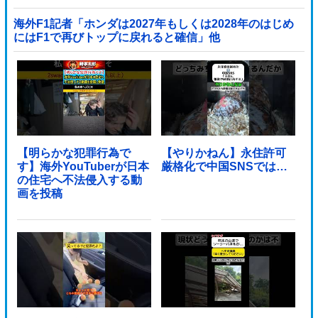
海外F1記者「ホンダは2027年もしくは2028年のはじめ
にはF1で再びトップに戻れると確信」他
【明らかな犯罪行為で
【やりかねん】永住許可
す】海外YouTuberが日本
厳格化で中国SNSでは…
の住宅へ不法侵入する動
画を投稿