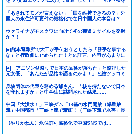
を”外交団エリア外にあえて配置”した！」 → ﾈｯﾄ「核を
持つ中国に屈指した！」「失礼すぎ」「台湾は筋通し
た！」ｗｗｗｗｗ
「あきれてモノが言えない」「国を維持できるの？」外
国人の永住許可要件の厳格化で在日中国人の本音は？
ウクライナがモスクワに向けて初の弾道ミサイルを発射
か？！
|●|熊本避難所で大工が手伝おうとしたら「勝手な事する
な」と行政側に止められた！との証言、内容があまりに
胡散臭すぎた結果……
|●|「アニソン盆祭りで日本の品格が落ちた」と酷評した
元女優、「あんたが品格を語るのかよ！」と総ツッコミ
を食らってしまい……
反核団体の代表を務める爺さん、「核を持たないで日本
を守れますか」と中学生に詰問された結果……
中国「大洪水！」三峡ダム「13基の水門開放（爆量放
流」中国都市「三峡上流で豪雨！（三峡下流で水害」長
江と黄河「同時氾濫危機」台風13号「中国本土...
【やりかねん】永住許可厳格化で中国SNSでは…