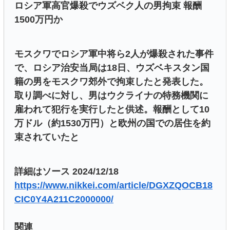
ロシア軍高官爆殺でウズベク人の男拘束 報酬
1500万円か
モスクワでロシア軍中将ら2人が爆殺された事件
で、ロシア治安当局は18日、ウズベキスタン国
籍の男をモスクワ郊外で拘束したと発表した。
取り調べに対し、男はウクライナの特務機関に
雇われて犯行を実行したと供述。報酬として10
万ドル（約1530万円）と欧州の国での居住を約
束されていたと
詳細はソース 2024/12/18
https://www.nikkei.com/article/DGXZQOCB18
CIC0Y4A211C2000000/
関連