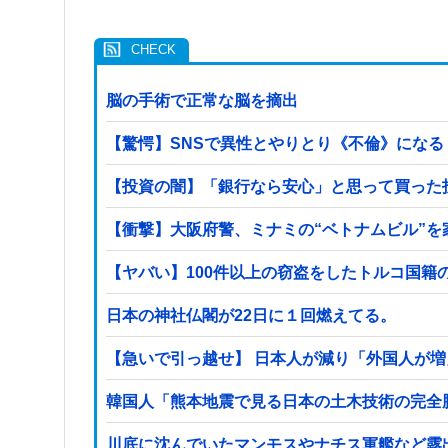
脳の手術で正常な脳を摘出
【驚愕】SNSで異性とやりとり《不倫》になる？→
【投資の闇】「銀行なら安心」と思って買った
【衝撃】大阪府警、ミナミの“ベトナムビル”
日本の神社仏閣が22日に１回燃えてる。
【急いで引っ越せ】 日本人が減り「外国人が増
韓国人「熊本地震で見る日本の土木技術の完全勝
川底に沈んでいたマンモスやナチス軍艦など露