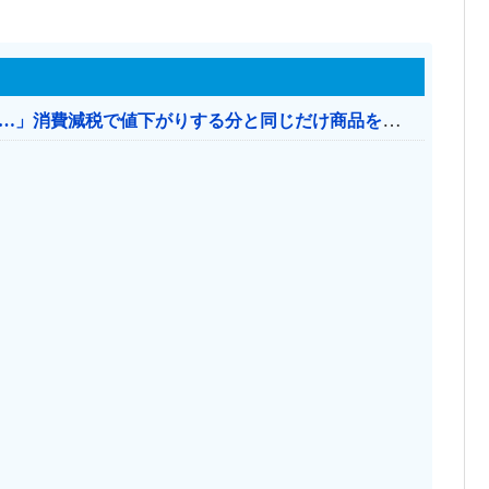
【消費税率1％】 「下げるのが筋なんですけど…」消費減税で値下がりする分と同じだけ商品を値上げして店頭価格を変えない店も