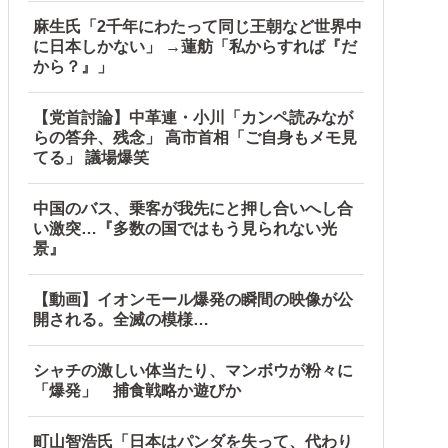
麻生氏「2千年にわたって同じ王朝など世界中
に日本しかない」 →蓮舫「私からすれば『だ
から？』」
【党首討論】中革連・小川「カンペ読みなが
らの答弁、残念」 高市首相「ご自身もメモ見
 w w w
てる」 議場爆笑
中国のバス、乗客が我先にと押し合いへし合
い激突…『多数の国ではもう見られない光
景』
【動画】イオンモール爆発の瞬間の映像が公
開される。全滅の模様…
シャチの激しい体当たり、マンボウが粉々に
「爆発」 捕食戦略か遊びか
と日本人は何か適当に作る感じがしない・...
町山智浩氏「日本はパンダを失って、代わり