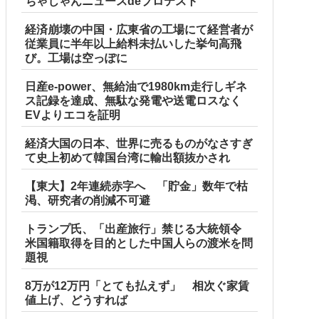
ちゃじゃんニュースdeプロテスト
経済崩壊の中国・広東省の工場にて経営者が
従業員に半年以上給料未払いした挙句高飛
び。工場は空っぽに
日産e-power、無給油で1980km走行しギネ
ス記録を達成、無駄な発電や送電ロスなく
EVよりエコを証明
経済大国の日本、世界に売るものがなさすぎ
て史上初めて韓国台湾に輸出額抜かされ
【東大】2年連続赤字へ 「貯金」数年で枯
渇、研究者の削減不可避
トランプ氏、「出産旅行」禁じる大統領令
米国籍取得を目的とした中国人らの渡米を問
題視
8万が12万円「とても払えず」 相次ぐ家賃
値上げ、どうすれば