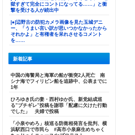
獄すぎて完全にコントになってる……」と衝
撃を受ける人が続出中
|●|辺野古の防犯カメラ画像を見た玉城デニ
ー、「うまい言い訳が思いつかなかったから
それかよ」と有権者を呆れさせるコメント
を……
新着記事
中国の海警局と海軍の船が衝突2人死亡 南
シナ海でフィリピン船を追跡中、公表までに
1年
ひろゆき氏の妻・西村ゆか氏、新党結成巡
る”ブチギレ”投稿を謝罪「配慮に欠けた行動
でした」 夫婦で投稿
「小泉やめろ」核巡る防衛相発言を批判、横
浜駅西口で市民ら #高市小泉麻生めちゃく