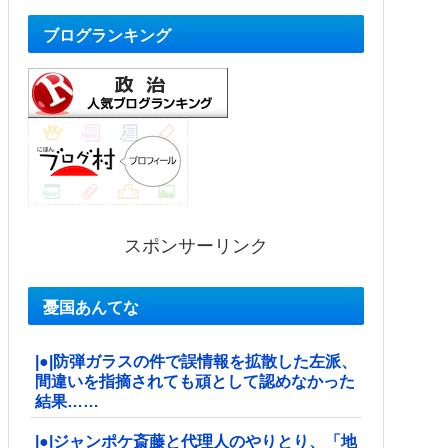
ブログランキング
スポンサーリンク
憂国あんてな
|●|防弾ガラスの件で誤情報を拡散した左派、
間違いを指摘されても頑として認めなかった
結果……
|●|ジャンポケ斎藤と代理人のやりとり、「地