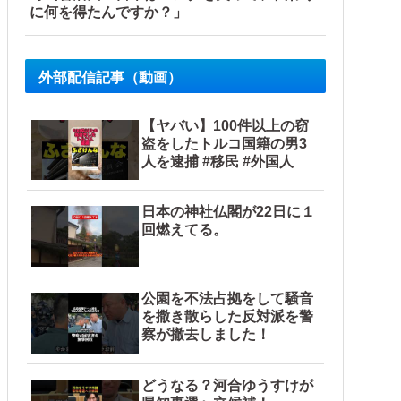
に何を得たんですか？」
外部配信記事（動画）
【ヤバい】100件以上の窃
盗をしたトルコ国籍の男3
人を逮捕 #移民 #外国人
日本の神社仏閣が22日に１
回燃えてる。
公園を不法占拠をして騒音
を撒き散らした反対派を警
察が撤去しました！
どうなる？河合ゆうすけが