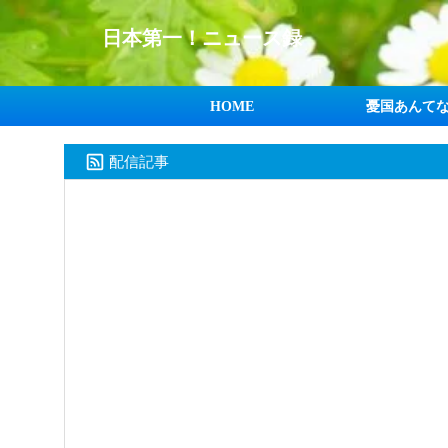
日本第一！ニュース録
HOME
憂国あんて
配信記事