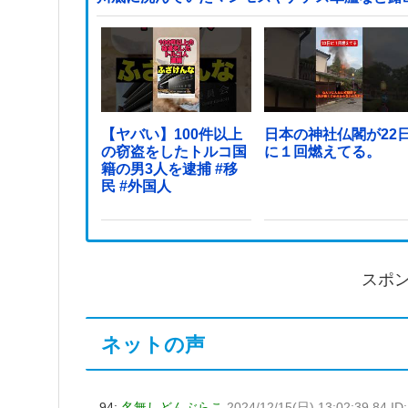
【ヤバい】100件以上
日本の神社仏閣が22
の窃盗をしたトルコ国
に１回燃えてる。
籍の男3人を逮捕 #移
民 #外国人
スポ
ネットの声
94:
名無しどんぶらこ
2024/12/15(日) 13:02:39.84 I