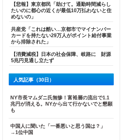
【悲報】東京都民「助けて。通勤時間減らし
たいのに都心の近くが最低10万払わないと住
めないの」
共産党「これは酷い…京都市でマイナンバー
カードを持たない29万人がポイント給付事業
から排除された」
【消費減税】日本の社会保障、岐路に 財源
5兆円見通し立たず
人気記事（30日）
NY市長マムダニ氏無惨！富裕層の流出で1.1
兆円が消える。NYから出て行かないでと懇願
も
中国人に聞いた「一番悪いと思う国は？」
→1位中国