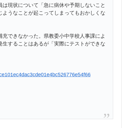
員は現状について「急に病休や予期しないこと
じようなことが起こってしまってもおかしくな
補充できなかった。県教委小中学校人事課によ
発生することはあるが「実際にテストができな
e4dece101ec4dac3cde01e4bc526776e54f66