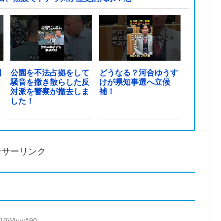
日
公園を不法占拠をして
どうなる？河合ゆうす
騒音を撒き散らした反
けが県知事選へ立候
対派を警察が撤去しま
補！
した！
ンサーリンク
D:10WIuwA90