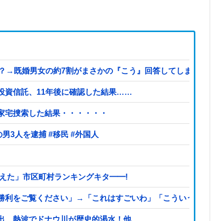
既婚男女の約7割がまさかの『こう』回答してしまうw w w w w
投資信託、11年後に確認した結果……
を家宅捜索した結果・・・・・・
【ヤバい】100件以上の窃盗をしたトルコ国籍の男3人を逮捕 #移民 #外国人
えた」市区町村ランキングキタ━━!
利をご覧ください」→「これはすごいわ」「こういうのを見る
出、熱波でドナウ川が歴史的渇水！他