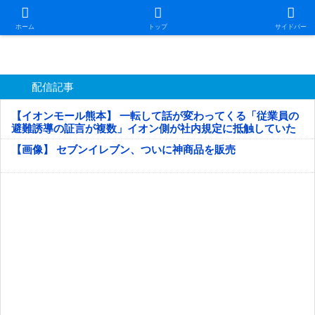
日本第一！ニュース録
ホーム
トップ
サイドバー
配信記事
【イオンモール熊本】 一転して話が変わってくる「従業員の
避難誘導の証言が複数」イオン側が社内規定に抵触していた
疑い
【画像】 セブンイレブン、ついに神商品を販売