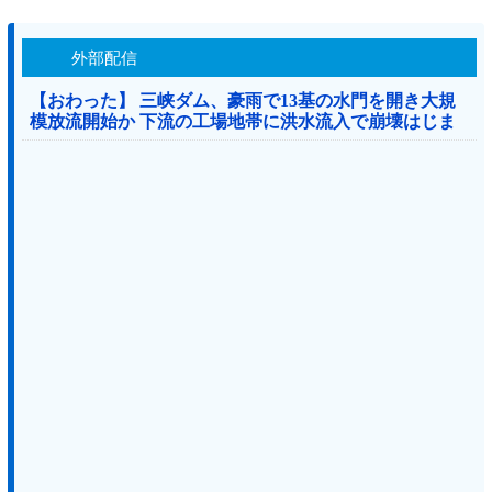
外部配信
【おわった】 三峡ダム、豪雨で13基の水門を開き大規
模放流開始か 下流の工場地帯に洪水流入で崩壊はじま
る