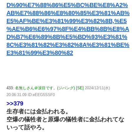
D%90%E7%88%86%E5%BC%BE%E8%A2%
AB%E7%88%86%E8%80%85%E3%81%AB%
E5%AF%BE%E3%81%99%E3%82%8B,%E5
%AE%B6%E6%97%8F%E4%BB%8B%E8%A
D%B7%E6%89%8B%E5%BD%93%E3%81%
8C%E3%81%82%E3%82%8A%E3%81%BE%
E3%81%99%E3%80%82
433:
名無しさん＠涙目です。(ジパング) [SE]
2024/12/11(水)
20:06:31.09 ID:eEEG5SSF0
>>379
生存者には金払われる。
空爆の犠牲者と原爆の犠牲者に金払われてな
いって話やろ。