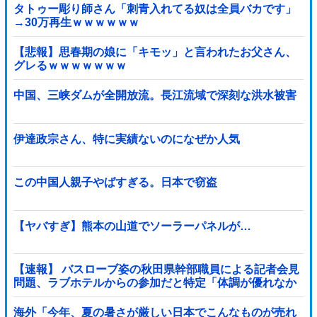
タトゥー彫り師さん「刺青入れてる奴は全員バカです」
→30万再生ｗｗｗｗｗｗ
【悲報】思春期の娘に「キモッ」と言われたお父さん、
グレるｗｗｗｗｗｗｗ
中国、三峡ダムが全開放流。長江流域で深刻な洪水被害
伊達政宗さん、特に実績ないのになぜか人気
この中国人親子やばすぎる。日本で窃盗
【ヤバすぎ】熊本の山道でソーラーパネルが…
【速報】 バスローブ姿の秋田県幹部職員による記者会見
問題、ラブホテルからの参加だと特定「体調が優れなか
ったため...」とは何だったのか
海外「今年、夏の暑さが厳しい日本でこんなものが売れ