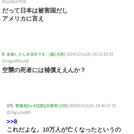
ID:p2dLbTfV0
だって日本は被害国だし
アメリカに言え
8:
名無しさん＠涙目です。(庭) [GB]
2024/12/11(水) 18:13:10.33
ID:0gsHROuU0
空襲の死者には補償ええんか？
375:
警備員[Lv.42][苗](兵庫県) [US]
2024/12/11(水) 19:45:47.32
ID:0gLp2oiW0
>>8
これだよな。10万人が亡くなったというの