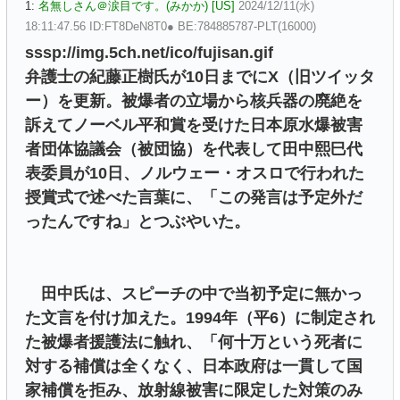
1:
名無しさん＠涙目です。(みかか) [US]
2024/12/11(水)
18:11:47.56 ID:FT8DeN8T0● BE:784885787-PLT(16000)
sssp://img.5ch.net/ico/fujisan.gif
弁護士の紀藤正樹氏が10日までにX（旧ツイッタ
ー）を更新。被爆者の立場から核兵器の廃絶を
訴えてノーベル平和賞を受けた日本原水爆被害
者団体協議会（被団協）を代表して田中熙巳代
表委員が10日、ノルウェー・オスロで行われた
授賞式で述べた言葉に、「この発言は予定外だ
ったんですね」とつぶやいた。
田中氏は、スピーチの中で当初予定に無かっ
た文言を付け加えた。1994年（平6）に制定され
た被爆者援護法に触れ、「何十万という死者に
対する補償は全くなく、日本政府は一貫して国
家補償を拒み、放射線被害に限定した対策のみ