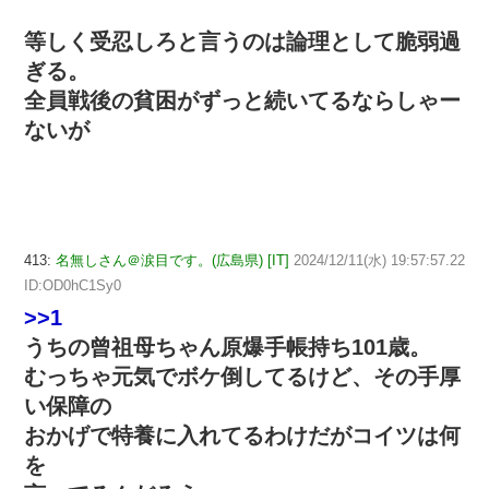
等しく受忍しろと言うのは論理として脆弱過
ぎる。
全員戦後の貧困がずっと続いてるならしゃー
ないが
413:
名無しさん＠涙目です。(広島県) [IT]
2024/12/11(水) 19:57:57.22
ID:OD0hC1Sy0
>>1
うちの曾祖母ちゃん原爆手帳持ち101歳。
むっちゃ元気でボケ倒してるけど、その手厚
い保障の
おかげで特養に入れてるわけだがコイツは何
を