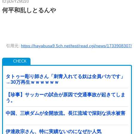
ID:pDvYZM2z0
何平和乱しとるんや
引用元:
https://hayabusa9.5ch.net/test/read.cgi/news/1733908307/
タトゥー彫り師さん「刺青入れてる奴は全員バカです」
→30万再生ｗｗｗｗｗｗ
【珍事】サッカーの試合が原因で交通事故が起きてしま
う。
中国、三峡ダムが全開放流。長江流域で深刻な洪水被害
伊達政宗さん、特に実績ないのになぜか人気