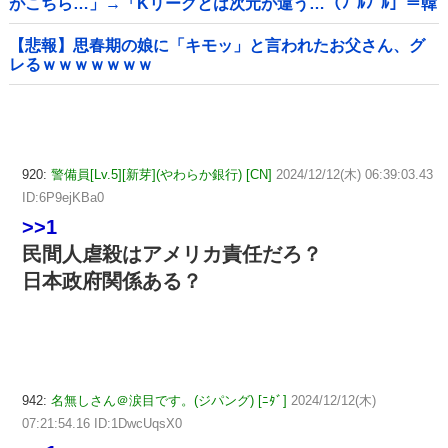
がこちら…」→「Kリーグとは次元が違う…（ﾌﾞﾙﾌﾞﾙ」＝韓
国の反応
【悲報】思春期の娘に「キモッ」と言われたお父さん、グ
レるｗｗｗｗｗｗｗ
920:
警備員[Lv.5][新芽](やわらか銀行) [CN]
2024/12/12(木) 06:39:03.43
ID:6P9ejKBa0
>>1
民間人虐殺はアメリカ責任だろ？
日本政府関係ある？
942:
名無しさん＠涙目です。(ジパング) [ﾆﾀﾞ]
2024/12/12(木)
07:21:54.16 ID:1DwcUqsX0