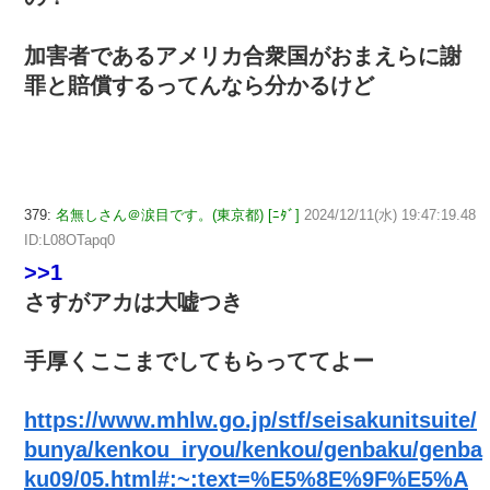
加害者であるアメリカ合衆国がおまえらに謝
罪と賠償するってんなら分かるけど
379:
名無しさん＠涙目です。(東京都) [ﾆﾀﾞ]
2024/12/11(水) 19:47:19.48
ID:L08OTapq0
>>1
さすがアカは大嘘つき
手厚くここまでしてもらっててよー
https://www.mhlw.go.jp/stf/seisakunitsuite/
bunya/kenkou_iryou/kenkou/genbaku/genba
ku09/05.html#:~:text=%E5%8E%9F%E5%A