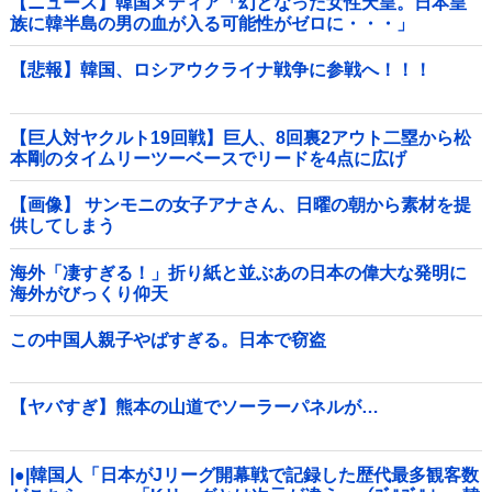
【ニュース】韓国メディア「幻となった女性天皇。日本皇
族に韓半島の男の血が入る可能性がゼロに・・・」
【悲報】韓国、ロシアウクライナ戦争に参戦へ！！！
【巨人対ヤクルト19回戦】巨人、8回裏2アウト二塁から松
本剛のタイムリーツーベースでリードを4点に広げ
る！！！！！！！！他
【画像】 サンモニの女子アナさん、日曜の朝から素材を提
供してしまう
海外「凄すぎる！」折り紙と並ぶあの日本の偉大な発明に
海外がびっくり仰天
この中国人親子やばすぎる。日本で窃盗
【ヤバすぎ】熊本の山道でソーラーパネルが…
|●|韓国人「日本がJリーグ開幕戦で記録した歴代最多観客数