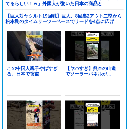
てるらしい！ｗ」外国人が驚いた日本の商品と
は・・・？【海外の反応】
【巨人対ヤクルト19回戦】巨人、8回裏2アウト二塁から
松本剛のタイムリーツーベースでリードを4点に広げ
る！！！！！！！！他
この中国人親子やばすぎ
【ヤバすぎ】熊本の山道
る。日本で窃盗
でソーラーパネルが…