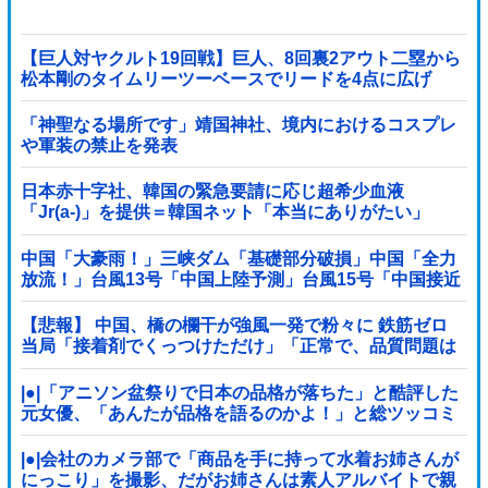
【巨人対ヤクルト19回戦】巨人、8回裏2アウト二塁から
松本剛のタイムリーツーベースでリードを4点に広げ
る！！！！！！！！他
「神聖なる場所です」靖国神社、境内におけるコスプレ
や軍装の禁止を発表
日本赤十字社、韓国の緊急要請に応じ超希少血液
「Jr(a-)」を提供＝韓国ネット「本当にありがたい」
中国「大豪雨！」三峡ダム「基礎部分破損」中国「全力
放流！」台風13号「中国上陸予測」台風15号「中国接近
（画像」中国「台風同時上陸！（穀物生産が壊滅危機」
→
【悲報】 中国、橋の欄干が強風一発で粉々に 鉄筋ゼロ
当局「接着剤でくっつけただけ」「正常で、品質問題は
ない」
|●|「アニソン盆祭りで日本の品格が落ちた」と酷評した
元女優、「あんたが品格を語るのかよ！」と総ツッコミ
を食らってしまい……
|●|会社のカメラ部で「商品を手に持って水着お姉さんが
にっこり」を撮影、だがお姉さんは素人アルバイトで親