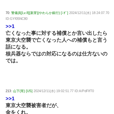
70:
警備員[Lv.8][新芽](やわらか銀行) [ﾆﾀﾞ]
2024/12/11(水) 18:24:07.70
ID:GYf05NC80
>>1
亡くなった事に対する補償とか言い出したら
東京大空襲で亡くなった人への補償もと言う
話になる。
核兵器ならではの対応になるのは仕方ないの
では。
213:
山下(茸) [US]
2024/12/11(水) 19:02:51.77 ID:A/PdFlfT0
>>1
東京大空襲被害者だが、
金をくれ。