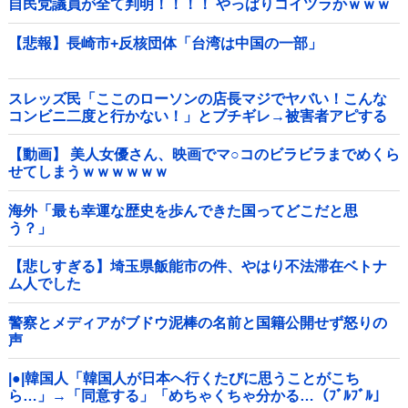
自民党議員が全て判明！！！！ やっぱりコイツラかｗｗｗ
ｗｗ
【悲報】長崎市+反核団体「台湾は中国の一部」
スレッズ民「ここのローソンの店長マジでヤバい！こんな
コンビニ二度と行かない！」とブチギレ→被害者アピする
も「ヤバイのはお前だよ」とツッコミ殺到ｗｗｗｗｗｗｗ
他
【動画】 美人女優さん、映画でマ○コのビラビラまでめくら
せてしまうｗｗｗｗｗｗ
海外「最も幸運な歴史を歩んできた国ってどこだと思
う？」
【悲しすぎる】埼玉県飯能市の件、やはり不法滞在ベトナ
ム人でした
警察とメディアがブドウ泥棒の名前と国籍公開せず怒りの
声
|●|韓国人「韓国人が日本へ行くたびに思うことがこち
ら…」→「同意する」「めちゃくちゃ分かる…（ﾌﾞﾙﾌﾞﾙ」