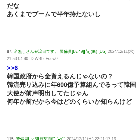
だな
あくまでブームで半年持たないし
87:
名無しさん＠涙目です。 警備員[Lv.49][苗](庭) [US]
2024/12/11(水)
21:53:04.80 ID:WBbcFscw0
>>6
韓国政府から金貰えるんじゃないの？
韓流売り込みに年600億予算組んでるって韓国
大使が前声明出してたじゃん
何年か前だから今はどのくらいか知らんけど
115:
警備員[Lv.5][新芽](庭) [ﾆﾀﾞ]
2024/12/11(水) 22:21:17.16