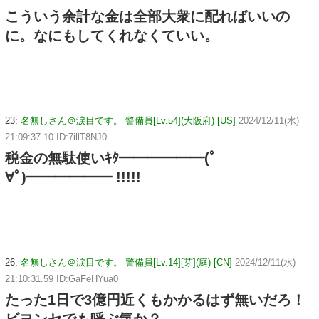
こういう余計な金は全部大衆に配ればいいの
に。なにもしてくれなくていい。
23:
名無しさん＠涙目です。 警備員[Lv.54](大阪府) [US]
2024/12/11(水)
21:09:37.10 ID:7illT8NJ0
税金の無駄使いｷﾀ━━━━━━(ﾟ
∀ﾟ)━━━━━━ !!!!!
26:
名無しさん＠涙目です。 警備員[Lv.14][芽](庭) [CN]
2024/12/11(水)
21:10:31.59 ID:GaFeHYua0
たった1日で3億円近くもかかるはず無いだろ！
ビヨンセでも呼ぶ気か？