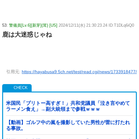
53:
警備員[Lv.6][新芽](茸) [US]
2024/12/11(水) 21:30:23.24 ID:T1DLq6iQ0
鹿は大迷惑じゃね
引用元:
https://hayabusa9.5ch.net/test/read.cgi/news/1733918477/
米国民「ブリトー高すぎ！」共和党議員「泣き言やめて
ラーメン食え」→副大統領まで参戦ｗｗｗ
【動画】ゴルフ中の嵐を撮影していた男性が雷に打たれ
る事故。