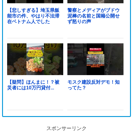
【悲しすぎる】埼玉県飯
警察とメディアがブドウ
能市の件、やはり不法滞
泥棒の名前と国籍公開せ
在ベトナム人でした
ず怒りの声
【疑問】ほんまに！？被
モスク建設反対デモ！知
災者には10万円貸付...
ってた？
スポンサーリンク