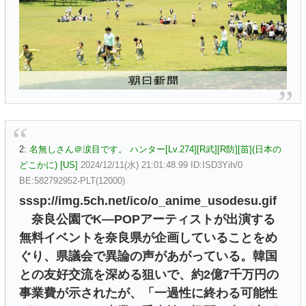
2:
名無しさん＠涙目です。 ハンター[Lv.274][R武][R防][苗](日本の
どこかに) [US]
2024/12/11(水) 21:01:48.99 ID:ISD3Yih/0
BE:582792952-PLT(12000)
sssp://img.5ch.net/ico/o_anime_usodesu.gif
奈良公園でK―POPアーティストが出演する
無料イベントを奈良県が企画していることをめ
ぐり、県議会で異論の声があがっている。韓国
との友好交流を深める狙いで、約2億7千万円の
事業費が示されたが、「一過性に終わる可能性