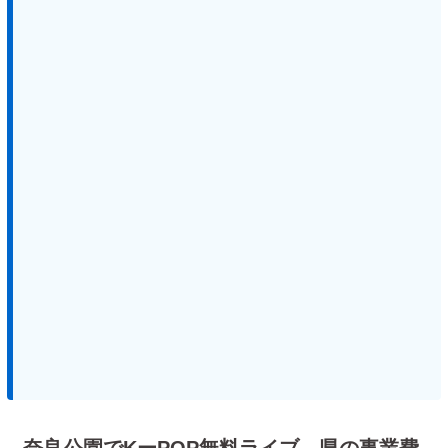
奈良公園でKーPOP無料ライブ 県の事業費