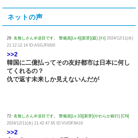
ネットの声
29:
名無しさん＠涙目です。 警備員[Lv.4][新芽](庭) [ﾇｺ]
2024/12/11(水)
21:12:12.14 ID:ASGJFb5I0
>>2
韓国に二億払ってその友好都市は日本に何し
てくれるの？
仇で返す未来しか見えないんだが
72:
名無しさん＠涙目です。 警備員[Lv.10][新芽](やわらか銀行) [CN]
2024/12/11(水) 21:42:47.65 ID:VU/DF9A10
>>2