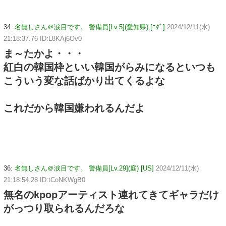
34:
名無しさん＠涙目です。 警備員[Lv.5](愛知県) [ﾆﾀﾞ]
2024/12/11(水)
21:18:37.76 ID:L8KAj6Ov0
ま～たかよ・・・
紅白の韓国枠といい韓国がらみになるといつも
こういう変な話ばかり出てくるよな
これだから韓国嫌われるんだよ
36:
名無しさん＠涙目です。 警備員[Lv.29](庭) [US]
2024/12/11(水)
21:18:54.28 ID:tCoNKWgB0
無名のkpopアーティスト連れてきてギャラだけ
がっつり取られるんだろな