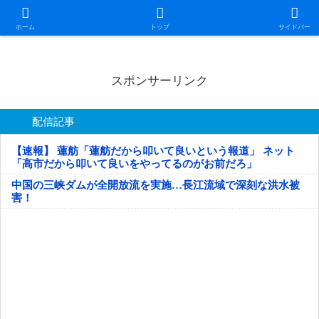
日本第一！ニュース録
ホーム
トップ
サイドバー
スポンサーリンク
配信記事
【速報】 蓮舫「蓮舫だから叩いて良いという報道」 ネット
「高市だから叩いて良いをやってるのがお前だろ」
中国の三峡ダムが全開放流を実施…長江流域で深刻な洪水被
害！