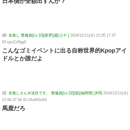
日本側が全額出すんか？
10:
名無し 警備員[Lv.10][新芽](庭) [ﾆﾀﾞ]
2024/12/11(水) 21:05:17.47
ID:spxZzRgq0
こんなゴミイベントに出る自称世界的Kpopアイ
ドルとか誰だよ
12:
名無しさん＠涙目です。 警備員[Lv.32][苗](福岡県) [KR]
2024/12/11(水)
21:06:37.56 ID:2AolA5oA0
馬鹿だろ