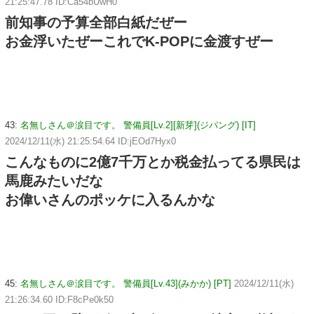
21:25:47.78 ID:Ca54bUwH0
前知事の予算全部白紙だぜー
お金浮いたぜーこれでK-POPに金渡すぜー
43:
名無しさん＠涙目です。 警備員[Lv.2][新芽](ジパング) [IT]
2024/12/11(水) 21:25:54.64 ID:jEOd7Hyx0
こんなものに2億7千万とか税金払ってる県民は
馬鹿みたいだな
お偉いさんのポッケに入るんかな
45:
名無しさん＠涙目です。 警備員[Lv.43](みかか) [PT]
2024/12/11(水)
21:26:34.60 ID:F8cPe0k50