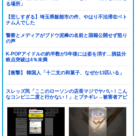
る場所」
【悲しすぎる】埼玉県飯能市の件、やはり不法滞在ベト
ナム人でした
警察とメディアがブドウ泥棒の名前と国籍公開せず怒り
の声
K-POPアイドルの約半数が3年後には姿を消す…損益分
岐点突破は4％未満
【衝撃】 韓国人「十二支の和菓子、なぜか13匹いる」
スレッズ民「ここのローソンの店長マジでヤバい！こん
なコンビニ二度と行かない！」とブチギレ→被害者アピ
するも「ヤバイのはお前だよ」とツッコミ殺到ｗｗｗｗ
ｗｗｗ他