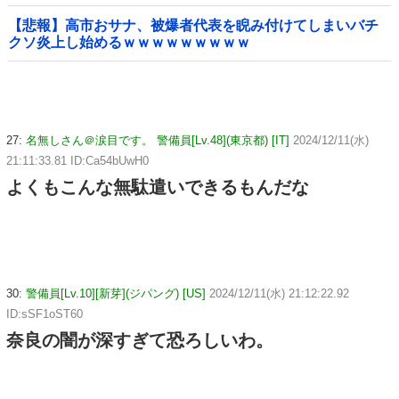
＝韓国の反応
【悲報】高市おサナ、被爆者代表を睨み付けてしまいバチ
クソ炎上し始めるｗｗｗｗｗｗｗｗｗ
27:
名無しさん＠涙目です。 警備員[Lv.48](東京都) [IT]
2024/12/11(水)
21:11:33.81 ID:Ca54bUwH0
よくもこんな無駄遣いできるもんだな
30:
警備員[Lv.10][新芽](ジパング) [US]
2024/12/11(水) 21:12:22.92
ID:sSF1oST60
奈良の闇が深すぎて恐ろしいわ。