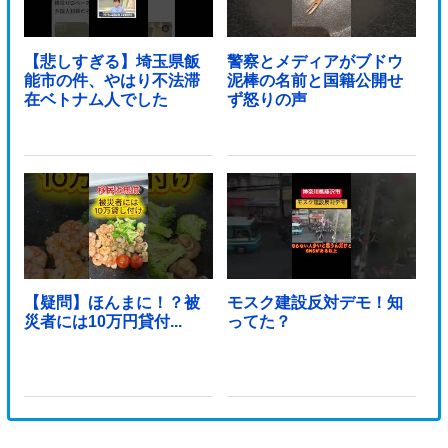
【悲しすぎる】埼玉県飯
警察とメディアがブドウ
能市の件、やはり不法滞
泥棒の名前と国籍公開せ
在ベトナム人でした
ず怒りの声
【疑問】ほんまに！？被
モスク建設反対デモ！知
災者には10万円貸付...
ってた？