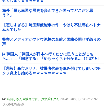
せてしまうｗｗｗｗｗｗ
海外「最も幸運な歴史を歩んできた国ってどこだと思
う？」
【悲しすぎる】埼玉県飯能市の件、やはり不法滞在ベトナ
ム人でした
警察とメディアがブドウ泥棒の名前と国籍公開せず怒りの
声
|●|韓国人「韓国人が日本へ行くたびに思うことがこち
ら…」→「同意する」「めちゃくちゃ分かる…（ﾌﾞﾙﾌﾞﾙ」
＝韓国の反応
【悲報】高市おサナ、被爆者代表を睨み付けてしまいバチ
クソ炎上し始めるｗｗｗｗｗｗｗｗｗ
14:
名無しさん＠涙目です。(大阪府) [MX]
2024/12/08(日) 23:22:53.92
ID:KRVEWd2u0