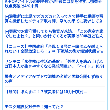
K-POPアイドルの約半数が3年後には姿を消す…損益分
岐点突破は4％未満
|●|避難所に土足でズカズカと入ってきて勝手に動画や写
真を撮影したメディア取材陣、挙句の果てに要求してき
たのは……
|●|実家でお留守番してたら警官が来訪、「この家空き家
でしたよね？」と問いかけてくるが実際は30年ほど住ん
でおり……
【ニュース】中国政府「台風１３号に三峡ダムが耐えら
れない！全開放流しろ！」⇒ 下流域の街が壊滅状態ｗｗ
ｗｗｗ
サンモニ「永住権は生活の基盤」「外国人を締め上げれ
ば日本人が生きやすくなる発想間違い」「ヘイト」 [8/9]
警察とメディアがブドウ泥棒の名前と国籍公開せず怒り
の声
【疑問】ほんまに！？被災者には10万円貸付...
モスク建設反対デモ！知ってた？