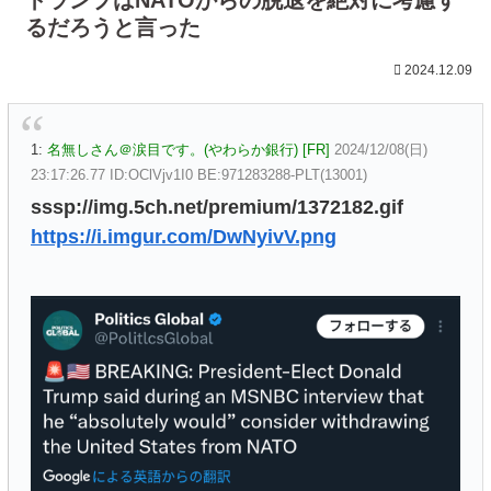
るだろうと言った
2024.12.09
1:
名無しさん＠涙目です。(やわらか銀行) [FR]
2024/12/08(日)
23:17:26.77 ID:OClVjv1I0 BE:971283288-PLT(13001)
sssp://img.5ch.net/premium/1372182.gif
https://i.imgur.com/DwNyivV.png