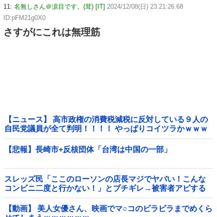
11:
名無しさん＠涙目です。(茸) [IT]
2024/12/08(日) 23:21:26.68
ID:pFM21g0X0
さすがにこれは無理筋
【ニュース】 高市政権の消費税減税に反対している９人の
自民党議員が全て判明！！！！ やっぱりコイツラかｗｗｗ
ｗｗ
【悲報】長崎市+反核団体「台湾は中国の一部」
スレッズ民「ここのローソンの店長マジでヤバい！こんな
コンビニ二度と行かない！」とブチギレ→被害者アピする
も「ヤバイのはお前だよ」とツッコミ殺到ｗｗｗｗｗｗｗ
他
【動画】 美人女優さん、映画でマ○コのビラビラまでめくら