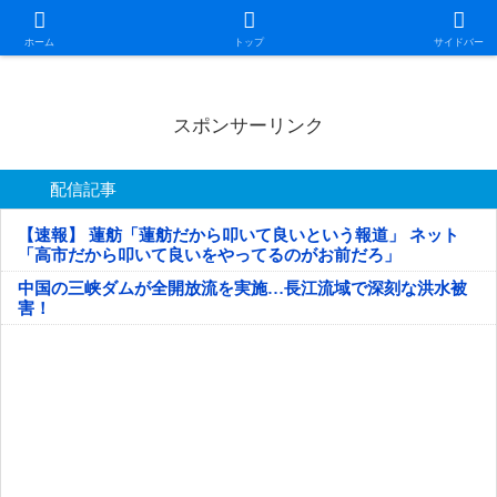
日本第一！ニュース録
ホーム
トップ
サイドバー
スポンサーリンク
配信記事
【速報】 蓮舫「蓮舫だから叩いて良いという報道」 ネット
「高市だから叩いて良いをやってるのがお前だろ」
中国の三峡ダムが全開放流を実施…長江流域で深刻な洪水被
害！