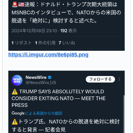
https://i.imgur.com/8e6pi85.png