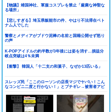
【物議】靖国神社、軍服コスプレを禁止「厳粛な神聖な
る場所」
【悲しすぎる】埼玉県飯能市の件、やはり不法滞在ベト
ナム人でした
警察とメディアがブドウ泥棒の名前と国籍公開せず怒り
の声
K-POPアイドルの約半数が3年後には姿を消す…損益分
岐点突破は4％未満
【衝撃】 韓国人「十二支の和菓子、なぜか13匹いる」
スレッズ民「ここのローソンの店長マジでヤバい！こん
なコンビニ二度と行かない！」とブチギレ→被害者アピ
するも「ヤバイのはお前だよ」とツッコミ殺到ｗｗｗｗ
ｗｗｗ他