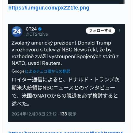
https://i.imgur.com/pxZZ1fe.png