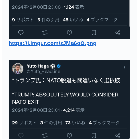
https://i.imgur.com/zJMa6oO.png