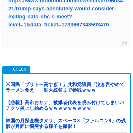
https://www.moomoo.com/news/flash/196034
21/trump-says-absolutely-would-consider-
exiting-nato-nbc-s-meet?
level=1&data_ticket=1733667348593470
米国民「ブリトー高すぎ！」共和党議員「泣き言やめて
ラーメン食え」→副大統領まで参戦ｗｗｗ
【悲報】高市おサナ、被爆者代表を睨み付けてしまいバ
チクソ炎上し始めるｗｗｗｗｗｗｗｗｗ
韓国の月探査機タヌリ、スペースX「ファルコン9」の残
骸が月面に衝突する様子を撮影！