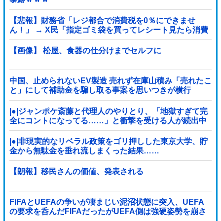
【悲報】財務省「レジ都合で消費税を0％にできませ
ん！」 → X民「指定ゴミ袋を買ってレシート見たら消費
税はゼロになるんだけど？」ｗｗｗｗｗｗｗｗｗｗｗｗ
ｗｗ
【画像】 松屋、食器の仕分けまでセルフに
中国、止められないEV製造 売れず在庫山積み「売れたこ
と」にして補助金を騙し取る事案を思いつきが横行
|●|ジャンポケ斎藤と代理人のやりとり、「地獄すぎて完
全にコントになってる……」と衝撃を受ける人が続出中
|●|非現実的なリベラル政策をゴリ押しした東京大学、貯
金から無駄金を垂れ流しまくった結果……
【朗報】移民さんの価値、発表される
FIFAとUEFAの争いが凄まじい泥沼状態に突入、UEFA
の要求を呑んだFIFAだったがUEFA側は強硬姿勢を崩さ
ず……