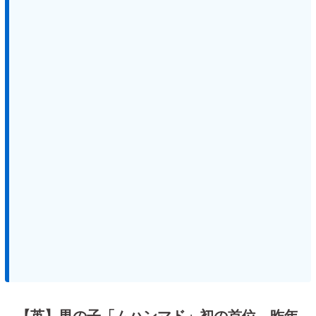
【英】男の子「ムハンマド」初の首位 昨年