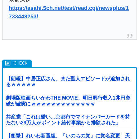
https://asahi.5ch.net/test/read.cgi/newsplus/1
733448253/
【朗報】中居正広さん、また聖人エピソードが追加され
るｗｗｗｗｗ
劇場版映画ちいかわTHE MOVIE、明日興行収入1兆円突
破が確実にｗｗｗｗｗｗｗｗｗｗｗｗｗ
共産党「これは酷い…京都市でマイナンバーカードを持
たない29万人がポイント給付事業から排除された」
【衝撃】れいわ新選組、「いのちの党」に党名変更 天