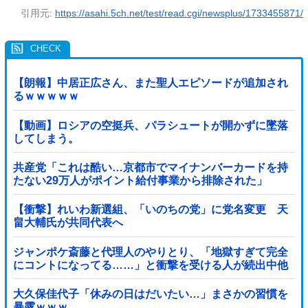
引用元:
https://asahi.5ch.net/test/read.cgi/newsplus/1733455871/
【朗報】中居正広さん、また聖人エピソードが追加され
るｗｗｗｗｗ
【動画】ロシアの空挺兵、パラシュートが開かずに墜落
してしまう。
共産党「これは酷い…京都市でマイナンバーカードを持
たない29万人がポイント給付事業から排除された」
【衝撃】れいわ新選組、「いのちの党」に党名変更 天
畠大輔氏が共同代表へ
ジャンポケ斎藤と代理人のやりとり、「地獄すぎて完全
にコントになってる……」と衝撃を受ける人が続出中他
大久保佳代子「休みの日はだいたい…」まさかの習慣を
暴露ｗｗｗ