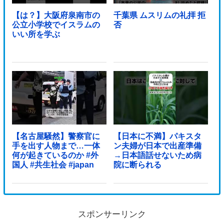
【は？】大阪府泉南市の
千葉県 ムスリムの礼拝 拒
公立小学校でイスラムの
否
いい所を学ぶ
【名古屋騒然】警察官に
【日本に不満】パキスタ
手を出す人物まで…一体
ン夫婦が日本で出産準備
何が起きているのか #外
→日本語話せないため病
国人 #共生社会 #japan
院に断られる
スポンサーリンク