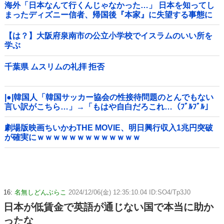
海外「日本なんて行くんじゃなかった…」 日本を知ってし
まったディズニー信者、帰国後『本家』に失望する事態に
【は？】大阪府泉南市の公立小学校でイスラムのいい所を
学ぶ
千葉県 ムスリムの礼拝 拒否
|●|韓国人「韓国サッカー協会の性接待問題のとんでもない
言い訳がこちら…」→「もはや自白だろこれ…（ﾌﾞﾙﾌﾞﾙ」
＝韓国の反応
劇場版映画ちいかわTHE MOVIE、明日興行収入1兆円突破
が確実にｗｗｗｗｗｗｗｗｗｗｗｗｗ
16:
名無しどんぶらこ
2024/12/06(金) 12:35:10.04 ID:SO4/Tp3J0
日本が低賃金で英語が通じない国で本当に助か
ったな