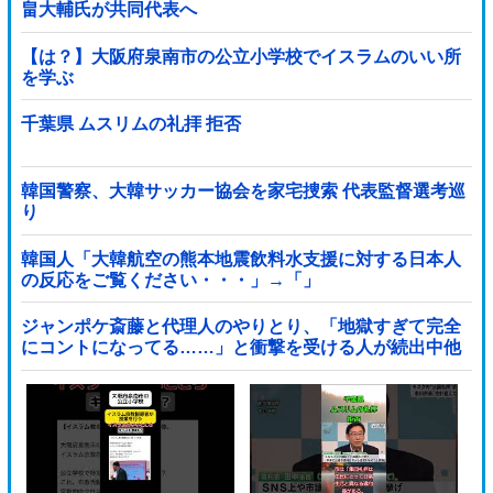
畠大輔氏が共同代表へ
【は？】大阪府泉南市の公立小学校でイスラムのいい所
を学ぶ
千葉県 ムスリムの礼拝 拒否
韓国警察、大韓サッカー協会を家宅捜索 代表監督選考巡
り
韓国人「大韓航空の熊本地震飲料水支援に対する日本人
の反応をご覧ください・・・」→「」
ジャンポケ斎藤と代理人のやりとり、「地獄すぎて完全
にコントになってる……」と衝撃を受ける人が続出中他