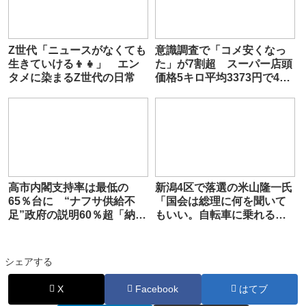
Z世代「ニュースがなくても
意識調査で「コメ安くなっ
生きていける👦👧」 エン
た」が7割超 スーパー店頭
タメに染まるZ世代の日常
価格5キロ平均3373円で4週
連続値下がり 希望額は8割
近くが”2000円台”
高市内閣支持率は最低の
新潟4区で落選の米山隆一氏
65％台に “ナフサ供給不
「国会は総理に何を聞いて
足”政府の説明60％超「納得
もいい。自転車に乗れるか
できない」【FNN世論調
だって聞ける」
査：2026年6月】
シェアする
X
Facebook
はてブ