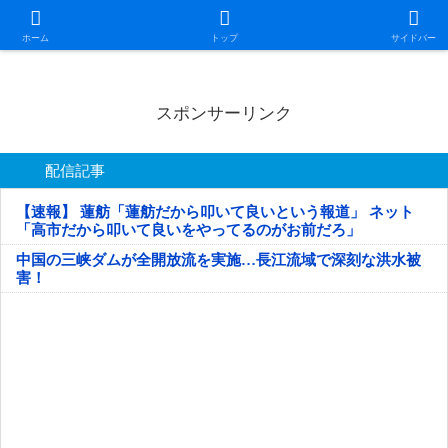
日本第一！ニュース録
ホーム
トップ
サイドバー
スポンサーリンク
配信記事
【速報】 蓮舫「蓮舫だから叩いて良いという報道」 ネット
「高市だから叩いて良いをやってるのがお前だろ」
中国の三峡ダムが全開放流を実施…長江流域で深刻な洪水被
害！