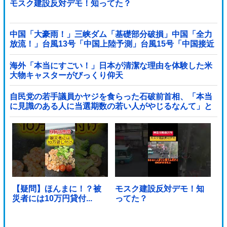
モスク建設反対デモ！知ってた？
中国「大豪雨！」三峡ダム「基礎部分破損」中国「全力
放流！」台風13号「中国上陸予測」台風15号「中国接近
（画像」中国「台風同時上陸！（穀物生産が壊滅危機」
→
海外「本当にすごい！」日本が清潔な理由を体験した米
大物キャスターがびっくり仰天
自民党の若手議員かヤジを食らった石破前首相、「本当
に見識のある人に当選期数の若い人がやじるなんて」と
不満たらたらな様子を見せて……他
【疑問】ほんまに！？被
モスク建設反対デモ！知
災者には10万円貸付...
ってた？