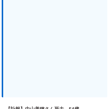
【訃報】中山美穂さん死去 54歳