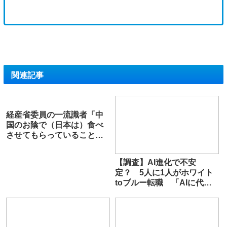
関連記事
経産省委員の一流識者「中
国のお陰で（日本は）食べ
させてもらっていることを
少しは自覚しなさい」
【調査】AI進化で不安
定？ 5人に1人がホワイト
toブルー転職 「AIに代替
されにくい安心感」「手に
職がつく」