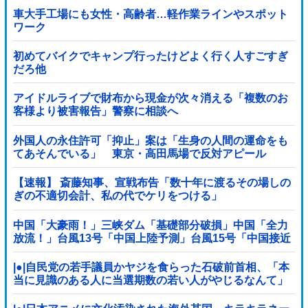
車大手工場にも女性・高齢者…軽作業ラインやスポット
ワーク
初めてバイクでキャンプ行ったけどよく行く人すごすぎ
だろ他
アイドルライブで財布から現金が次々消える「複数のお
客様より被害報告」警察に相談へ
外国人の永住許可「抑止」案は「生身の人間の運命をも
てあそんでいる」 東京・高田馬場で反対アピール
【速報】 斎藤知事、宣戦布告「数十年に渡るその場しの
ぎの不適切会計、私の代でケリをつける」
中国「大豪雨！」三峡ダム「基礎部分破損」中国「全力
放流！」台風13号「中国上陸予測」台風15号「中国接近
（画像」中国「台風同時上陸！（穀物生産が壊滅危機」
→
|●|自民党の若手議員かヤジを食らった石破前首相、「本
当に見識のある人に当選期数の若い人がやじるなんて」
と不満たらたらな様子を見せて……