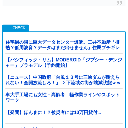
住宅街の隣に巨大データセンター爆誕。三井不動産「排
熱？低周波音？データはまだ出せません」住民ブチギレ
【パシフィック・リム】MODEROID「ジプシー・デンジ
ャー」プラモデル【予約開始】
【ニュース】中国政府「台風１３号に三峡ダムが耐えら
れない！全開放流しろ！」⇒ 下流域の街が壊滅状態ｗｗ
ｗｗｗ
車大手工場にも女性・高齢者…軽作業ラインやスポット
ワーク
【疑問】ほんまに！？被災者には10万円貸付...