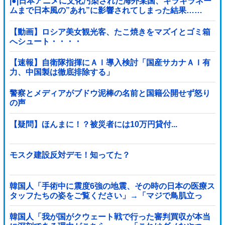
|●|日本アニメに文化汚染された海外某国、キラキラネー
ムまで日本風の”あれ”に影響されてしまった結果……
【動画】ロシア美女観光客、たこ焼きをマズイとゴミ箱
へシュート・・・・
【速報】自衛隊指揮にＡＩ導入検討「国産サカナＡＩ有
力、中国製は徹底排除する」
警察とメディアがブドウ泥棒の名前と国籍公開せず怒り
の声
【疑問】ほんまに！？被災者には10万円貸付...
モスク建設反対デモ！知ってた？
韓国人「手術中に震度6強の地震、その時の日本の医療ス
タッフたちの姿をご覧ください」→「マジで鳥肌立っ
た」「こういう姿は韓国も見習わないと」「あんな状況
なら日本だけではなく韓国の医療関係者も同じように行
韓国人「我が国がクウェート戦で行った審判買収が本当
動したはずだ」【熊本地震】