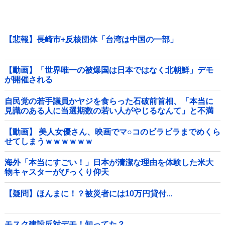
【悲報】長崎市+反核団体「台湾は中国の一部」
【動画】「世界唯一の被爆国は日本ではなく北朝鮮」デモ
が開催される
自民党の若手議員かヤジを食らった石破前首相、「本当に
見識のある人に当選期数の若い人がやじるなんて」と不満
たらたらな様子を見せて……他
【動画】 美人女優さん、映画でマ○コのビラビラまでめくら
せてしまうｗｗｗｗｗｗ
海外「本当にすごい！」日本が清潔な理由を体験した米大
物キャスターがびっくり仰天
【疑問】ほんまに！？被災者には10万円貸付...
モスク建設反対デモ！知ってた？