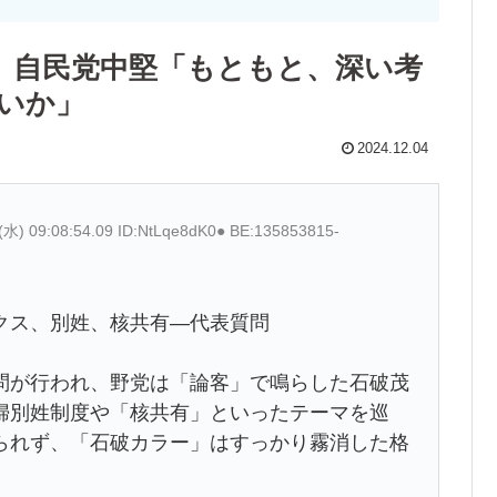
 自民党中堅「もともと、深い考
いか」
2024.12.04
(水) 09:08:54.09 ID:NtLqe8dK0● BE:135853815-
クス、別姓、核共有―代表質問
が行われ、野党は「論客」で鳴らした石破茂
婦別姓制度や「核共有」といったテーマを巡
られず、「石破カラー」はすっかり霧消した格