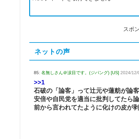
スポ
ネットの声
85:
名無しさん＠涙目です。(ジパング) [US]
2024/12/
>>1
石破の「論客」って辻元や蓮舫が論
安倍や自民党を適当に批判してたら
前から言われてたように化けの皮が