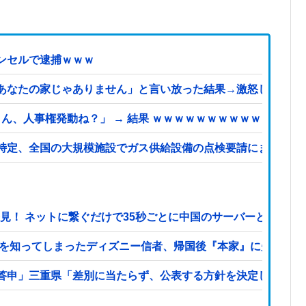
ンセルで逮捕ｗｗｗ
あなたの家じゃありません」と言い放った結果→激怒したトメ
ん、人事権発動ね？」 → 結果 ｗｗｗｗｗｗｗｗｗｗ
定、全国の大規模施設でガス供給設備の点検要請にまで発展する
発見！ ネットに繋ぐだけで35秒ごとに中国のサーバーと通信
本を知ってしまったディズニー信者、帰国後『本家』に失望する
答申」三重県「差別に当たらず、公表する方針を決定した」他