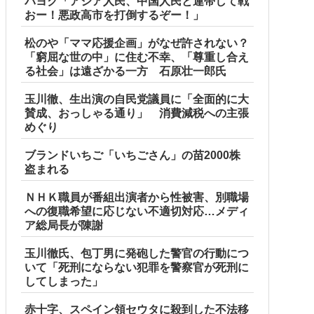
パヨク「アジア人民、中国人民と連帯して戦
おー！悪政高市を打倒するぞー！」
松のや「ママ応援企画」がなぜ許されない？
「窮屈な世の中」に住む不幸、「尊重し合え
る社会」は遠ざかる一方 石原壮一郎氏
玉川徹、生出演の自民党議員に「全面的に大
賛成、おっしゃる通り」 消費減税への主張
めぐり
ブランドいちご「いちごさん」の苗2000株
盗まれる
ＮＨＫ職員が番組出演者から性被害、別職場
への復職希望に応じない不適切対応…メディ
ア総局長が陳謝
玉川徹氏、包丁男に発砲した警官の行動につ
いて「死刑にならない犯罪を警察官が死刑に
してしまった」
赤十字、スペイン領セウタに殺到した不法移