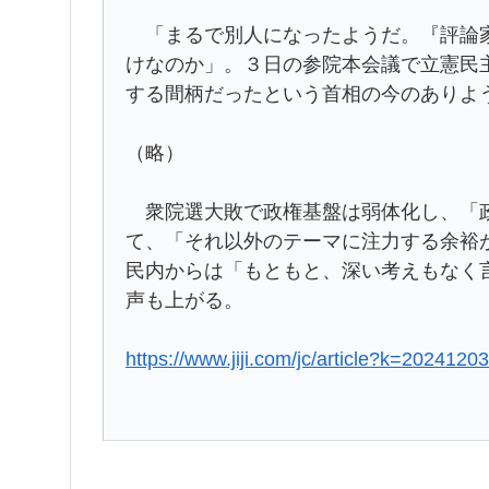
「まるで別人になったようだ。『評論家
けなのか」。３日の参院本会議で立憲民
する間柄だったという首相の今のありよ
（略）
衆院選大敗で政権基盤は弱体化し、「政
て、「それ以外のテーマに注力する余裕
民内からは「もともと、深い考えもなく
声も上がる。
https://www.jiji.com/jc/article?k=202412