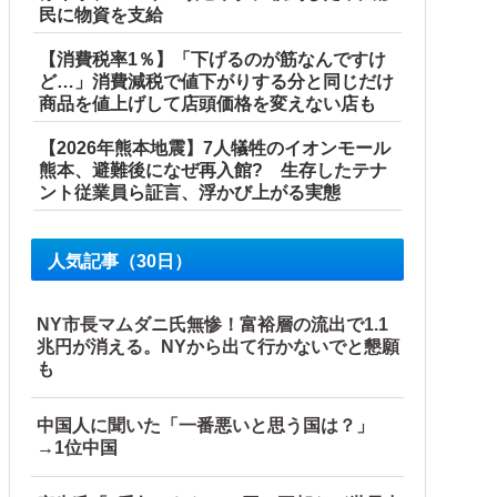
民に物資を支給
【消費税率1％】「下げるのが筋なんですけ
ど…」消費減税で値下がりする分と同じだけ
商品を値上げして店頭価格を変えない店も
が自ら〇〇を口にして最高の展開へｗｗｗｗｗｗ
【2026年熊本地震】7人犠牲のイオンモール
熊本、避難後になぜ再入館? 生存したテナ
ント従業員ら証言、浮かび上がる実態
事態に・・・【PICKUP】
人気記事（30日）
NY市長マムダニ氏無惨！富裕層の流出で1.1
兆円が消える。NYから出て行かないでと懇願
も
事態に
中国人に聞いた「一番悪いと思う国は？」
→1位中国