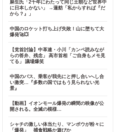
麻生氏「2千年にわたって同じ王朝など世界中
に日本しかない」 →蓮舫「私からすれば『だ
から？』」
中国のロケット打ち上げ失敗！山に堕ちて大
爆発🚀💥
【党首討論】中革連・小川「カンペ読みなが
らの答弁、残念」 高市首相「ご自身もメモ見
てる」 議場爆笑
中国のバス、乗客が我先にと押し合いへし合
い激突…『多数の国ではもう見られない光
景』
【動画】イオンモール爆発の瞬間の映像が公
開される。全滅の模様…
シャチの激しい体当たり、マンボウが粉々に
「爆発」 捕食戦略か遊びか