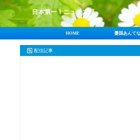
日本第一！ニュース録
HOME
憂国あんて
配信記事