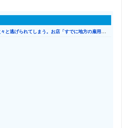
日本のお店、時給1500円でもミャンマー人に次々と逃げられてしまう。お店「すでに地方の雇用は崩壊」