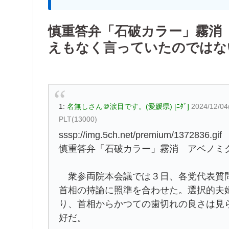
慎重答弁「石破カラー」霧消
えもなく言っていたのではな
1:
名無しさん＠涙目です。(愛媛県) [ﾆﾀﾞ]
2024/12/04
PLT(13000)
sssp://img.5ch.net/premium/1372836.gif
慎重答弁「石破カラー」霧消 アベノミ
衆参両院本会議では３日、各党代表質問
首相の持論に照準を合わせた。選択的夫
り、首相からかつての歯切れの良さは見
好だ。