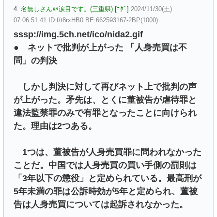
4:
名無しさん＠涙目です。(三重県) [ﾆﾀﾞ]
2024/11/30(土)
07:06:51.41 ID:f/t8rxHB0 BE:662593167-2BP(1000)
sssp://img.5ch.net/ico/nida2.gif
● ネットで批判が上がった 「人身売買は不
問」の判決
しかし判決に対して再びネット上で批判の声
が上がった。矛先は、とくに董被告が虐待罪と
違法監禁罪のみで有罪となったことに向けられ
た。理由は2つある。
1つは、董被告が人身売買罪に問われなかった
ことだ。中国では人身売買の買い手側の罰則は
「3年以下の懲役」と定められている。最高刑が
5年未満の罪は公訴時効が5年と定められ、董被
告は人身売買については起訴されなかった。