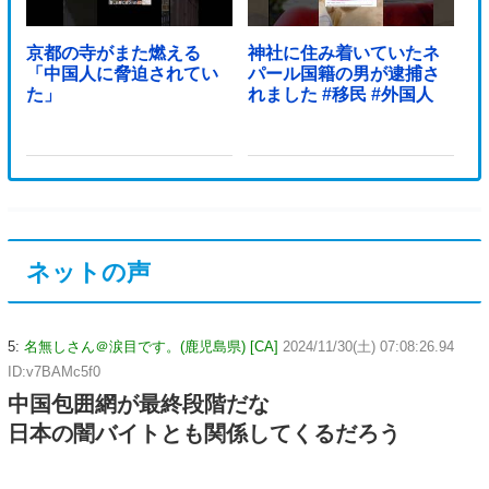
京都の寺がまた燃える
神社に住み着いていたネ
「中国人に脅迫されてい
パール国籍の男が逮捕さ
た」
れました #移民 #外国人
ネットの声
5:
名無しさん＠涙目です。(鹿児島県) [CA]
2024/11/30(土) 07:08:26.94
ID:v7BAMc5f0
中国包囲網が最終段階だな
日本の闇バイトとも関係してくるだろう