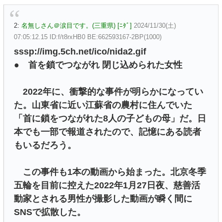
2:
名無しさん＠涙目です。(三重県) [ﾆﾀﾞ]
2024/11/30(土)
07:05:12.15 ID:f/t8rxHB0 BE:662593167-2BP(1000)
sssp://img.5ch.net/ico/nida2.gif
● 首を鎖でつながれ 閉じ込められた女性
2022年に、衝撃的な事件が明らかになってい
た。山東省に近い江蘇省の農村に住んでいた
「首に鎖をつながれた8人の子どもの母」だ。日
本でも一部で報道されたので、記憶にある読者
もいるだろう。
この事件も1本の動画から始まった。北京冬季
五輪を目前に控えた2022年1月27日夜、慈善活
動家とされる男性が撮影した動画が瞬く間に
SNSで拡散した。