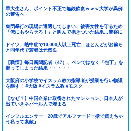
早大生さん、ポイント不正で無銭飲食ｗｗｗ大学が異例
の警告へ
集団暴行の現場に遭遇してしまい、被害女性を守るため
「俺にもやらせろ！」と叫んで抱きついた結果…警察に
連行され〇〇扱いされる悲劇へ←機転を利かせた結果が
裏目に出すぎて惨事
ドイツ、熱中症で10,000人以上死亡、ほとんどがお前ら
と同年代で若者は元気💪
【戦慄】毎日新聞記者（47）、ペンではなく「包丁」を
握ってしまった結果・・・・・
大阪府の小学校でイスラム教の指導者が授業を行い物議
を醸す！ #大阪 #イスラム教 #モスク
【なぜ？】中国企業に取得されたマンション、日本人が
出ていきネパール人で埋まる
インフルエンサー「20歳でアルファード一括で買えちゃ
う私って素敵」