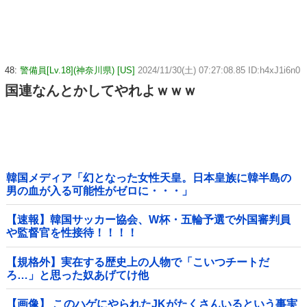
48:
警備員[Lv.18](神奈川県) [US]
2024/11/30(土) 07:27:08.85 ID:h4xJ1i6n0
国連なんとかしてやれよｗｗｗ
韓国メディア「幻となった女性天皇。日本皇族に韓半島の
男の血が入る可能性がゼロに・・・」
【速報】韓国サッカー協会、W杯・五輪予選で外国審判員
や監督官を性接待！！！！
【規格外】実在する歴史上の人物で「こいつチートだ
ろ…」と思った奴あげてけ他
【画像】 このハゲにやられたJKがたくさんいるという事実