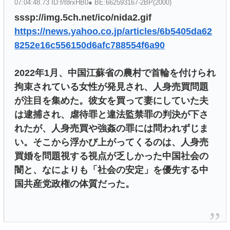
07:04:48.73 ID:f/t8rxHB0● BE:662593167-2BP(2000)
sssp://img.5ch.net/ico/nida2.gif
https://news.yahoo.co.jp/articles/6b5405da62
8252e16c556150d6afc788554f6a90
2022年1月、中国江蘇省の農村で首輪を付けられ
拘束されている女性が発見され、人身売買問題
が注目を集めた。彼女を買って妻にしていた夫
は逮捕され、虐待罪と違法監禁罪の判決が下さ
れたが、人身売買や強姦の罪には問われずじま
い。そこから浮かび上がってくるのは、人身売
買婚を問題視する視点が乏しかった中国社会の
闇と、なによりも「社会の安定」を優先する中
国共産党政権の体質だった。