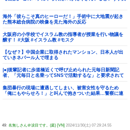
海外「彼らこそ真のヒーローだ！」手術中に大地震が起き
た熊本総合病院の映像を見た海外の反応
大阪府の小学校でイスラム教の指導者が授業を行い物議を
醸す！ #大阪 #イスラム教 #モスク
【なぜ？】中国企業に取得されたマンション、日本人が出
ていきネパール人で埋まる
|●|後輩記者に歩道橋近くで呼び止められた元毎日新聞記
者、「元毎日と名乗ってSNSで活動するな」と要求されて
しまい……
集団暴行の現場に遭遇してしまい、被害女性を守るため
「俺にもやらせろ！」と叫んで抱きついた結果…警察に連
行され〇〇扱いされる悲劇へ←機転を利かせた結果が裏目
に出すぎて惨事
49:
名無しさん＠涙目です。(庭) [VN]
2024/11/30(土) 07:29:24.55