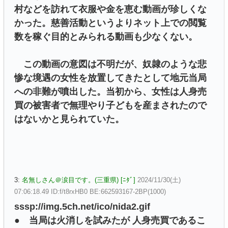
村などを訪れて衣服や金を恵む動画が珍しくな
かった。慈善活動というよりネット上での閲覧
数を稼ぐ目的とみられる動画も少なくない。
この動画の意図は不明だが、奴隷のような悲
惨な境遇の女性を放置してきたとして地元当局
への非難が噴出した。当初から、女性は人身売
買の被害者で無理やり子どもを産まされたので
はないかと見られていた。
3:
名無しさん＠涙目です。(三重県) [ﾆﾀﾞ]
2024/11/30(土)
07:06:18.49 ID:f/t8rxHB0 BE:662593167-2BP(1000)
sssp://img.5ch.net/ico/nida2.gif
● 当局は火消しを試みたが 人身売買であるこ