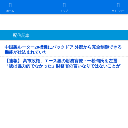
日本第一！ニュース録
ホーム
トップ
サイドバー
配信記事
中国製ルーター20機種にバックドア 外部から完全制御できる
機能が仕込まれていた
【速報】 高市政権、エース級の財務官僚・一松旬氏を左遷
「彼は協力的でなかった」財務省の言いなりではないことが
判明