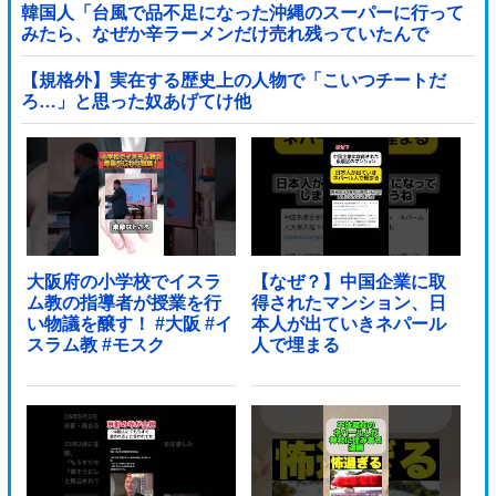
韓国人「台風で品不足になった沖縄のスーパーに行って
みたら、なぜか辛ラーメンだけ売れ残っていたんで
す…」
【規格外】実在する歴史上の人物で「こいつチートだ
ろ…」と思った奴あげてけ他
大阪府の小学校でイスラ
【なぜ？】中国企業に取
ム教の指導者が授業を行
得されたマンション、日
い物議を醸す！ #大阪 #イ
本人が出ていきネパール
スラム教 #モスク
人で埋まる