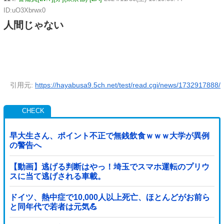
ID:uO3Xbrwx0
人間じゃない
引用元:
https://hayabusa9.5ch.net/test/read.cgi/news/1732917888/
早大生さん、ポイント不正で無銭飲食ｗｗｗ大学が異例
の警告へ
【動画】逃げる判断はやっ！埼玉でスマホ運転のプリウ
スに当て逃げされる車載。
ドイツ、熱中症で10,000人以上死亡、ほとんどがお前ら
と同年代で若者は元気💪