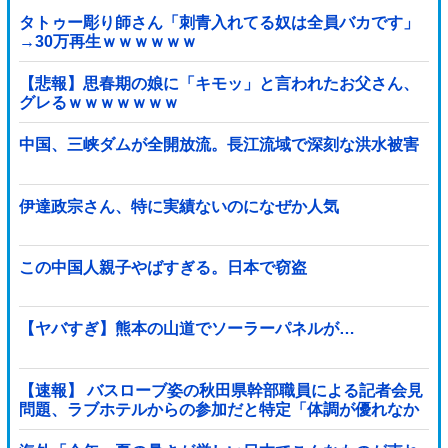
タトゥー彫り師さん「刺青入れてる奴は全員バカです」
→30万再生ｗｗｗｗｗｗ
【悲報】思春期の娘に「キモッ」と言われたお父さん、
グレるｗｗｗｗｗｗｗ
中国、三峡ダムが全開放流。長江流域で深刻な洪水被害
伊達政宗さん、特に実績ないのになぜか人気
この中国人親子やばすぎる。日本で窃盗
【ヤバすぎ】熊本の山道でソーラーパネルが…
【速報】 バスローブ姿の秋田県幹部職員による記者会見
問題、ラブホテルからの参加だと特定「体調が優れなか
ったため...」とは何だったのか