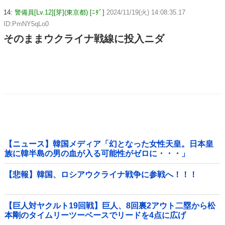
14:
警備員[Lv.12][芽](東京都) [ﾆﾀﾞ]
2024/11/19(火) 14:08:35.17
ID:PmNY5qLo0
そのままウクライナ戦線に投入ニダ
【ニュース】韓国メディア「幻となった女性天皇。日本皇
族に韓半島の男の血が入る可能性がゼロに・・・」
【悲報】韓国、ロシアウクライナ戦争に参戦へ！！！
【巨人対ヤクルト19回戦】巨人、8回裏2アウト二塁から松
本剛のタイムリーツーベースでリードを4点に広げ
る！！！！！！！！他