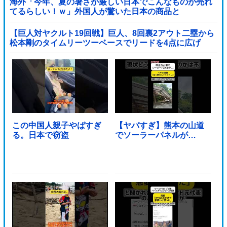
海外「今年、夏の暑さが厳しい日本でこんなものが売れ
てるらしい！ｗ」外国人が驚いた日本の商品と
は・・・？【海外の反応】
【巨人対ヤクルト19回戦】巨人、8回裏2アウト二塁から
松本剛のタイムリーツーベースでリードを4点に広げ
る！！！！！！！！他
この中国人親子やばすぎ
【ヤバすぎ】熊本の山道
る。日本で窃盗
でソーラーパネルが…