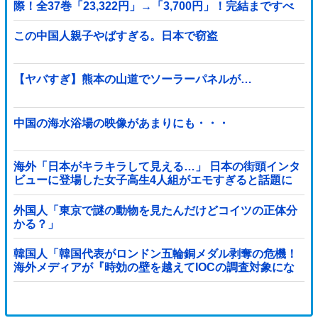
際！全37巻「23,322円」→「3,700円」！完結まですべ
て超お得に買えるこのチャンス...
この中国人親子やばすぎる。日本で窃盗
【ヤバすぎ】熊本の山道でソーラーパネルが…
中国の海水浴場の映像があまりにも・・・
海外「日本がキラキラして見える…」 日本の街頭インタ
ビューに登場した女子高生4人組がエモすぎると話題に
外国人「東京で謎の動物を見たんだけどコイツの正体分
かる？」
韓国人「韓国代表がロンドン五輪銅メダル剥奪の危機！
海外メディアが『時効の壁を越えてIOCの調査対象にな
り得る』と報道！」