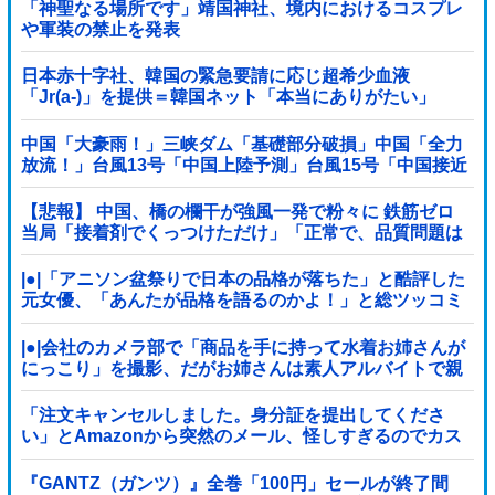
「神聖なる場所です」靖国神社、境内におけるコスプレ
や軍装の禁止を発表
日本赤十字社、韓国の緊急要請に応じ超希少血液
「Jr(a-)」を提供＝韓国ネット「本当にありがたい」
中国「大豪雨！」三峡ダム「基礎部分破損」中国「全力
放流！」台風13号「中国上陸予測」台風15号「中国接近
（画像」中国「台風同時上陸！（穀物生産が壊滅危機」
→
【悲報】 中国、橋の欄干が強風一発で粉々に 鉄筋ゼロ
当局「接着剤でくっつけただけ」「正常で、品質問題は
ない」
|●|「アニソン盆祭りで日本の品格が落ちた」と酷評した
元女優、「あんたが品格を語るのかよ！」と総ツッコミ
を食らってしまい……
|●|会社のカメラ部で「商品を手に持って水着お姉さんが
にっこり」を撮影、だがお姉さんは素人アルバイトで親
バレした結果……
「注文キャンセルしました。身分証を提出してくださ
い」とAmazonから突然のメール、怪しすぎるのでカス
タマーに確認したら……
『GANTZ（ガンツ）』全巻「100円」セールが終了間