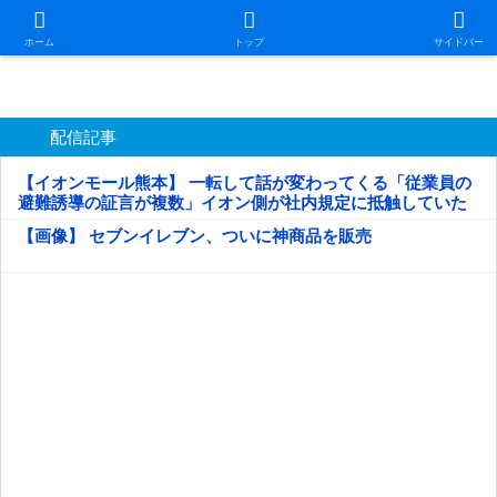
日本第一！ニュース録
ホーム
トップ
サイドバー
配信記事
【イオンモール熊本】 一転して話が変わってくる「従業員の
避難誘導の証言が複数」イオン側が社内規定に抵触していた
疑い
【画像】 セブンイレブン、ついに神商品を販売