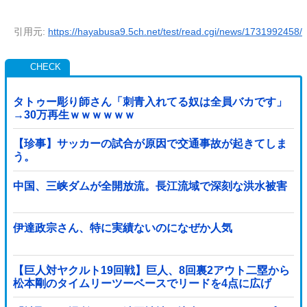
引用元:
https://hayabusa9.5ch.net/test/read.cgi/news/1731992458/
タトゥー彫り師さん「刺青入れてる奴は全員バカです」
→30万再生ｗｗｗｗｗｗ
【珍事】サッカーの試合が原因で交通事故が起きてしま
う。
中国、三峡ダムが全開放流。長江流域で深刻な洪水被害
伊達政宗さん、特に実績ないのになぜか人気
【巨人対ヤクルト19回戦】巨人、8回裏2アウト二塁から
松本剛のタイムリーツーベースでリードを4点に広げ
る！！！！！！！！他