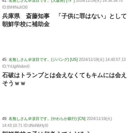
41:
名無しさん＠涙目です。(大阪府) [ﾆﾀﾞ]
2024/11/19(火) 14:38:39.70
ID:BtHINuXO0
兵庫県 斎藤知事 「子供に罪はない」として
朝鮮学校に補助金
45:
名無しさん＠涙目です。(ジパング) [US]
2024/11/19(火) 14:40:57.13
ID:YrUgWwbm0
石破はトランプとは会えなくてもキムには会え
そうｗｗ
49:
名無しさん＠涙目です。(やわらか銀行) [CN]
2024/11/19(火)
14:43:10.71 ID:dNoNbHyI0