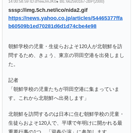
14:00:58.59 ID:dYewJmJK0● BE:662593167-2BP(2000)
sssp://img.5ch.net/ico/nida2.gif
https://news.yahoo.co.jp/articles/54465377ffa
b60509b1ed70281d6d1d74cbe4e98
朝鮮学校の児童・生徒らおよそ120人が北朝鮮を訪
問するため、きょう、東京の羽田空港を出発しまし
た。
記者
「朝鮮学校の児童たちが羽田空港に集まっていま
す。これから北朝鮮へ出発します」
北朝鮮を訪問するのは日本に住む朝鮮学校の児童・
生徒らおよそ120人で、平壌で年明けに開かれる最
重要行事の1つ、「迎春公演」に参加します。