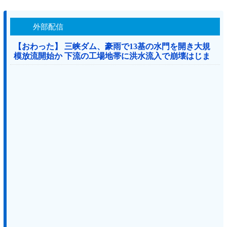
外部配信
【おわった】 三峡ダム、豪雨で13基の水門を開き大規
模放流開始か 下流の工場地帯に洪水流入で崩壊はじま
る