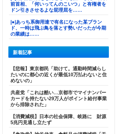
前首相、「何いってんのこいつ」と有権者を
ドン引きさせるよな屁理屈を……
|●|あっち系御用達で有名になった某ブラン
ド、一時は飛ぶ鳥を落とす勢いだったが今期
の業績は……
新着記事
【悲報】東京都民「助けて。通勤時間減らし
たいのに都心の近くが最低10万払わないと住
めないの」
共産党「これは酷い…京都市でマイナンバー
カードを持たない29万人がポイント給付事業
から排除された」
【消費減税】日本の社会保障、岐路に 財源
5兆円見通し立たず