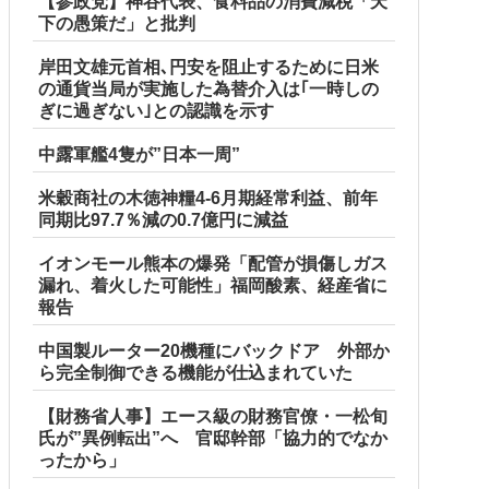
【参政党】神谷代表、食料品の消費減税「天
下の愚策だ」と批判
岸田文雄元首相､円安を阻止するために日米
の通貨当局が実施した為替介入は｢一時しの
ぎに過ぎない｣との認識を示す
中露軍艦4隻が”日本一周”
米穀商社の木徳神糧4-6月期経常利益、前年
同期比97.7％減の0.7億円に減益
イオンモール熊本の爆発「配管が損傷しガス
漏れ、着火した可能性」福岡酸素、経産省に
報告
中国製ルーター20機種にバックドア 外部か
ら完全制御できる機能が仕込まれていた
【財務省人事】エース級の財務官僚・一松旬
氏が”異例転出”へ 官邸幹部「協力的でなか
ったから」