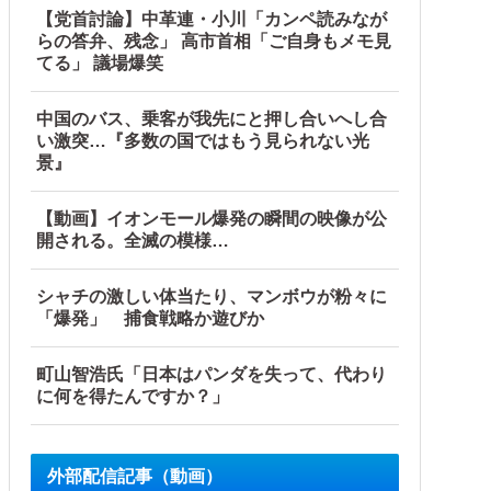
【党首討論】中革連・小川「カンペ読みなが
らの答弁、残念」 高市首相「ご自身もメモ見
てる」 議場爆笑
中国のバス、乗客が我先にと押し合いへし合
い激突…『多数の国ではもう見られない光
景』
【動画】イオンモール爆発の瞬間の映像が公
開される。全滅の模様…
シャチの激しい体当たり、マンボウが粉々に
「爆発」 捕食戦略か遊びか
町山智浩氏「日本はパンダを失って、代わり
に何を得たんですか？」
外部配信記事（動画）