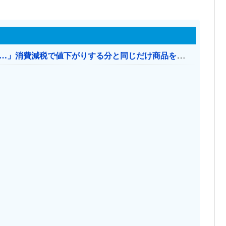
【消費税率1％】 「下げるのが筋なんですけど…」消費減税で値下がりする分と同じだけ商品を値上げして店頭価格を変えない店も