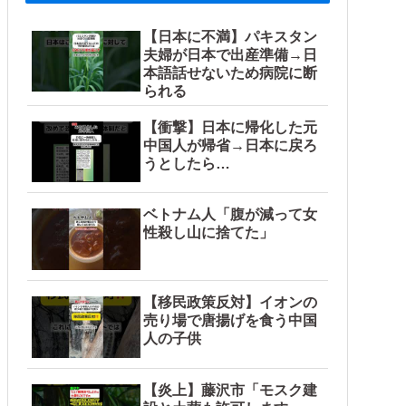
【日本に不満】パキスタン
夫婦が日本で出産準備→日
本語話せないため病院に断
られる
【衝撃】日本に帰化した元
中国人が帰省→日本に戻ろ
うとしたら…
ベトナム人「腹が減って女
性殺し山に捨てた」
【移民政策反対】イオンの
売り場で唐揚げを食う中国
人の子供
【炎上】藤沢市「モスク建