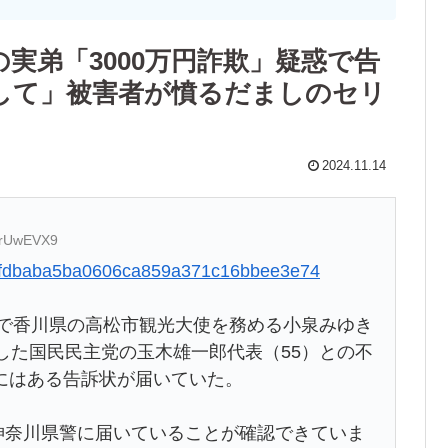
実弟「3000万円詐欺」疑惑で告
して」被害者が憤るだましのセリ
2024.11.14
/QrUwEVX9
9468fdbaba5ba0606ca859a371c16bbee3e74
ルで香川県の高松市観光大使を務める小泉みゆき
した国民民主党の玉木雄一郎代表（55）との不
にはある告訴状が届いていた。
に神奈川県警に届いていることが確認できていま