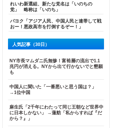
れいわ新選組、新たな党名は「いのちの
党」 略称は「いのち」
パヨク「アジア人民、中国人民と連帯して戦
おー！悪政高市を打倒するぞー！」
人気記事（30日）
NY市長マムダニ氏無惨！富裕層の流出で1.1
兆円が消える。NYから出て行かないでと懇願
も
中国人に聞いた「一番悪いと思う国は？」
→1位中国
麻生氏「2千年にわたって同じ王朝など世界中
に日本しかない」 →蓮舫「私からすれば『だ
から？』」