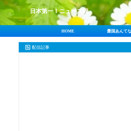
日本第一！ニュース録
HOME
憂国あんて
配信記事