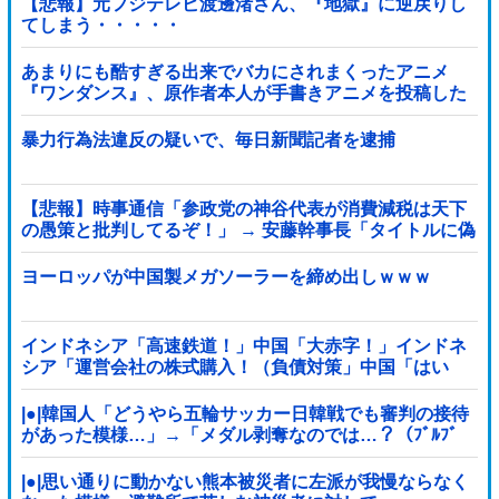
【悲報】元フジテレビ渡邊渚さん、『地獄』に逆戻りし
てしまう・・・・・
あまりにも酷すぎる出来でバカにされまくったアニメ
『ワンダンス』、原作者本人が手書きアニメを投稿した
結果・・・ｗｗｗｗｗｗ他
暴力行為法違反の疑いで、毎日新聞記者を逮捕
【悲報】時事通信「参政党の神谷代表が消費減税は天下
の愚策と批判してるぞ！」 → 安藤幹事長「タイトルに偽
りあり！『参政党は消費税廃止派、減税派』」ｗｗｗｗ
ｗｗｗｗ
ヨーロッパが中国製メガソーラーを締め出しｗｗｗ
インドネシア「高速鉄道！」中国「大赤字！」インドネ
シア「運営会社の株式購入！（負債対策」中国「はい
（巨額負債」インドネシア「700km延伸計画！（実質中
止」→
|●|韓国人「どうやら五輪サッカー日韓戦でも審判の接待
があった模様…」→「メダル剥奪なのでは…？（ﾌﾞﾙﾌﾞ
ﾙ」＝韓国の反応
|●|思い通りに動かない熊本被災者に左派が我慢ならなく