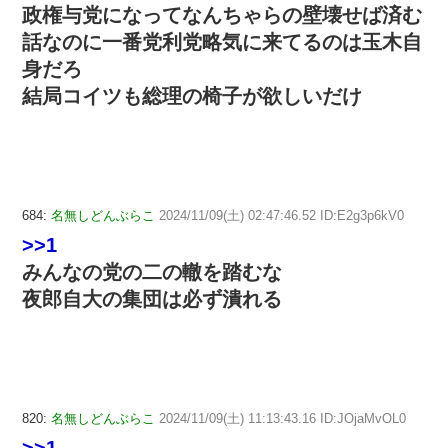
政権与党になってなんちゃらの壁壊せば済む
話なのに一番党利党略気に来てるのは玉木自
身だろ
結局コイツも総理の椅子が欲しいだけ
684:
名無しどんぶらこ
2024/11/09(土) 02:47:46.52 ID:E2g3p6kV0
>>1
みんなの党の二の轍を踏むな
夜郎自大の集団は必ず潰れる
820:
名無しどんぶらこ
2024/11/09(土) 11:13:43.16 ID:JOjaMvOL0
>>1