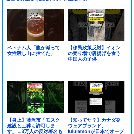
ベトナム人「腹が減って
【移民政策反対】イオン
女性殺し山に捨てた」
の売り場で唐揚げを食う
中国人の子供
【炎上】藤沢市「モスク
【知ってた？】カナダ発
建設と土葬も許可しま
ウェアブランド、
す」→3万人の反対署名も
lululemonが日本でオープ