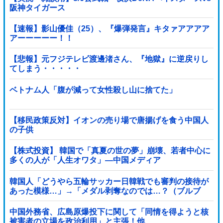
阪神タイガース
【速報】影山優佳（25）、『爆弾発言』キタァアアアア
アーーーーー！！
【悲報】元フジテレビ渡邊渚さん、『地獄』に逆戻りし
てしまう・・・・・
ベトナム人「腹が減って女性殺し山に捨てた」
【移民政策反対】イオンの売り場で唐揚げを食う中国人
の子供
【株式投資】 韓国で「真夏の世の夢」崩壊、若者中心に
多くの人が「人生オワタ」―中国メディア
韓国人「どうやら五輪サッカー日韓戦でも審判の接待が
あった模様…」→「メダル剥奪なのでは…？（ブルブ
ル」＝韓国の反応
中国外務省、広島原爆投下に関して「同情を得ようと核
被害者の立場を政治利用」と主張！他