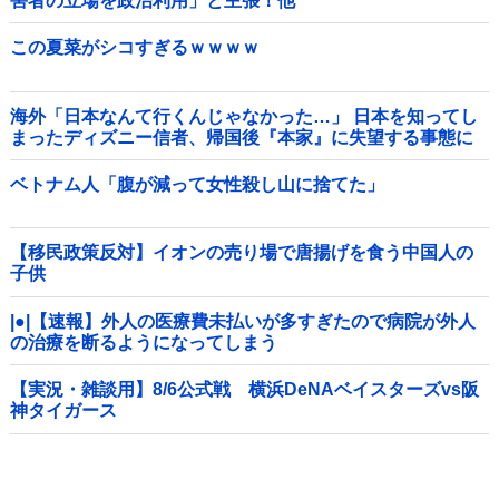
害者の立場を政治利用」と主張！他
この夏菜がシコすぎるｗｗｗｗ
海外「日本なんて行くんじゃなかった…」 日本を知ってし
まったディズニー信者、帰国後『本家』に失望する事態に
ベトナム人「腹が減って女性殺し山に捨てた」
【移民政策反対】イオンの売り場で唐揚げを食う中国人の
子供
|●|【速報】外人の医療費未払いが多すぎたので病院が外人
の治療を断るようになってしまう
【実況・雑談用】8/6公式戦 横浜DeNAベイスターズvs阪
神タイガース