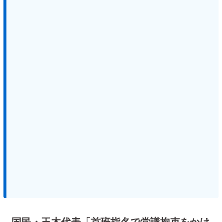
国民・玉木代表「首班指名で党議拘束をかけ