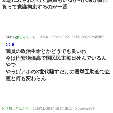
立憲に殺されかけた議員もいるから代表が責任
負って党議拘束するのが一番
643:
名無しどんぶらこ
2024/11/09(土) 01:21:51.55 ID:QnAm45BB0
>>8
議員の政治生命とかどうでも良いわ
今は円安物価高で国民民主毎日死んでいるん
やで
やっぱアホのX世代騙すだけの選挙互助会で立
憲と何も変わらん
9:
名無しどんぶらこ
2024/11/08(金) 16:14:15.20 ID:JqnAec8Y0