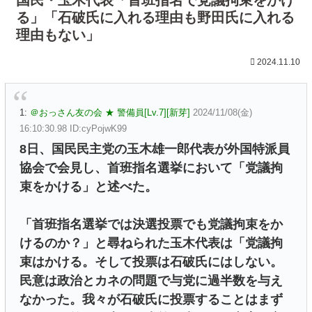
る」「石破氏に入れる理由も野田氏に入れる
理由もない」
2024.11.10
1:
＠おっさん友の会 ★ 警備員[Lv.7][新芽]
2024/11/08(金)
16:10:30.98 ID:cyPojwK99
8日、国民民主党の玉木雄一郎代表が外国特派員
協会で会見し、首班指名選挙において「党議拘
束をかける」と述べた。
「首班指名選挙では決選投票でも党議拘束をか
けるのか？」と尋ねられた玉木代表は「党議拘
束はかける。そして投票は石破氏にはしない。
民意は政治とカネの問題で与党に過半数を与え
なかった。我々が石破氏に投票することはまず