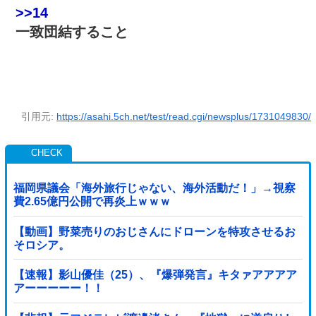
>>14
一致団結すること
引用元:
https://asahi.5ch.net/test/read.cgi/newsplus/1731049830/
福岡県議会「海外旅行じゃない、海外活動だ！」→視察
費2.65億円公開で再炎上ｗｗｗ
【動画】野菜売りのおじさんにドローンを特攻させるお
そロシア。
【速報】影山優佳（25）、『爆弾発言』キタァアアアア
アーーーーー！！