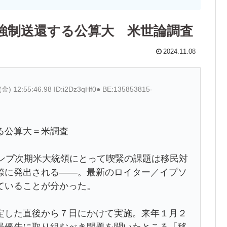
強制送還する公算大 米世論調査
2024.11.08
(金) 12:55:46.98 ID:i2Dz3qHf0● BE:135853815-
る公算大＝米調査
ランプ次期米大統領にとって喫緊の課題は移民対
際に発出される――。最新のロイター／イプソ
ていることが分かった。
定した直後から７日にかけて実施。来年１月２
最優先に取り組むべき問題を聞いたところ「移