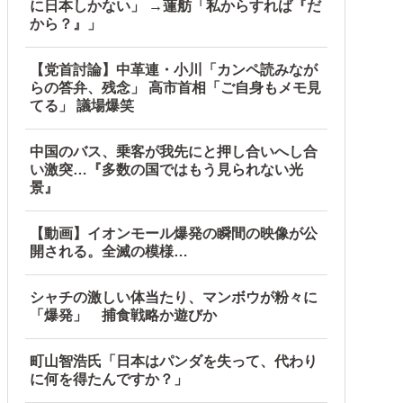
に日本しかない」 →蓮舫「私からすれば『だ
から？』」
【党首討論】中革連・小川「カンペ読みなが
らの答弁、残念」 高市首相「ご自身もメモ見
てる」 議場爆笑
中国のバス、乗客が我先にと押し合いへし合
い激突…『多数の国ではもう見られない光
景』
【動画】イオンモール爆発の瞬間の映像が公
開される。全滅の模様…
シャチの激しい体当たり、マンボウが粉々に
「爆発」 捕食戦略か遊びか
町山智浩氏「日本はパンダを失って、代わり
に何を得たんですか？」