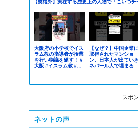
【規格外】実在する歴史上の人物で「こいつチ
大阪府の小学校でイス
【なぜ？】中国企業
ラム教の指導者が授業
取得されたマンショ
を行い物議を醸す！ #
ン、日本人が出てい
大阪 #イスラム教 #モ
ネパール人で埋まる
スク
スポ
ネットの声