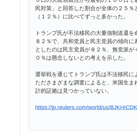
民対策」と回答した割合が全体の２５％
（１２％）に比べてずっと多かった。
トランプ氏が不法移民の大量強制送還を
８２％で、共和党員と民主党員の傾向に
としたのは民主党員が８２％、無党派が
０％は懸念しないとの考えを示した。
選挙戦を通じてトランプ氏は不法移民に
たださまざまな調査によると、米国生ま
計的証拠は見つかっていない。
https://jp.reuters.com/world/us/BJKH