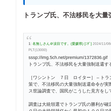
トランプ氏、不法移民を大量
1:
名無しさん＠涙目です。(愛媛県) [ﾆﾀﾞ]
2024/11/08
PLT(13000)
sssp://img.5ch.net/premium/1372836.gif
トランプ氏、不法移民を大量強制送還す
［ワシントン ７日 ロイター］ – ト
策で、不法移民の大量強制送還命令が実
ス世論調査で、国民がこうした見方をし
調査は大統領選でトランプ氏の勝利が確
０日の大統領就任から最初の１００日で