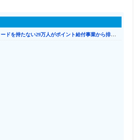
共産党「これは酷い…京都市でマイナンバーカードを持たない29万人がポイント給付事業から排除された」