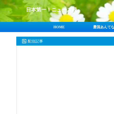
日本第一！ニュース録
HOME
憂国あんて
配信記事