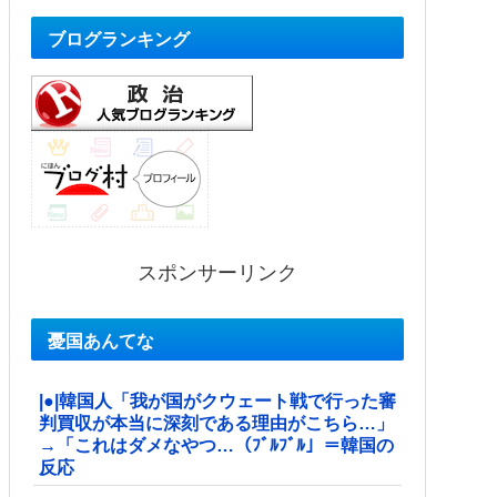
ブログランキング
スポンサーリンク
憂国あんてな
|●|韓国人「我が国がクウェート戦で行った審
判買収が本当に深刻である理由がこちら…」
→「これはダメなやつ…（ﾌﾞﾙﾌﾞﾙ」＝韓国の
反応