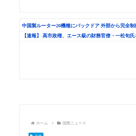
中国製ルーター20機種にバックドア 外部から完全
【速報】 高市政権、エース級の財務官僚・一松旬
ホーム
国際ニュース
北米