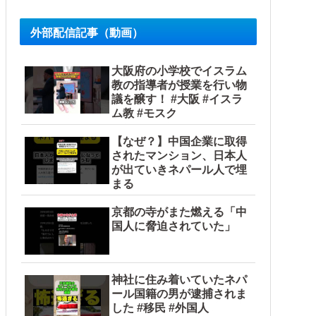
外部配信記事（動画）
大阪府の小学校でイスラム
教の指導者が授業を行い物
議を醸す！ #大阪 #イスラ
ム教 #モスク
【なぜ？】中国企業に取得
されたマンション、日本人
が出ていきネパール人で埋
まる
京都の寺がまた燃える「中
国人に脅迫されていた」
神社に住み着いていたネパ
ール国籍の男が逮捕されま
した #移民 #外国人