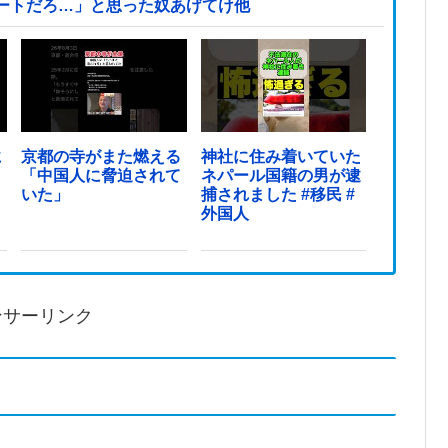
ートだろ…」と思った奴あげてけ他
に
京都の寺がまた燃える
神社に住み着いていた
「中国人に脅迫されて
ネパール国籍の男が逮
き
いた」
捕されました #移民 #
外国人
ンサーリンク