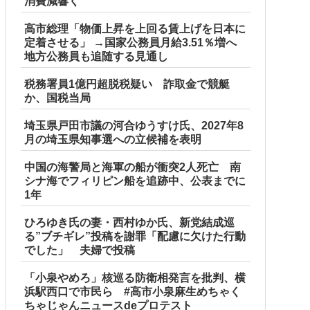
消費減響く
高市総理「物価上昇を上回る賃上げを日本に
定着させる」 →国家公務員月給3.51％増へ
地方公務員も追随する見通し
税務署員1億円超脱税疑い 詐取金で競艇
か、国税当局
埼玉県戸田市議の河合ゆうすけ氏、2027年8
月の埼玉県知事選への立候補を表明
中国の海警局と海軍の船が衝突2人死亡 南
シナ海でフィリピン船を追跡中、公表までに
1年
ひろゆき氏の妻・西村ゆか氏、新党結成巡
る”ブチギレ”投稿を謝罪「配慮に欠けた行動
でした」 夫婦で投稿
「小泉やめろ」核巡る防衛相発言を批判、横
浜駅西口で市民ら #高市小泉麻生めちゃく
ちゃじゃんニュースdeプロテスト