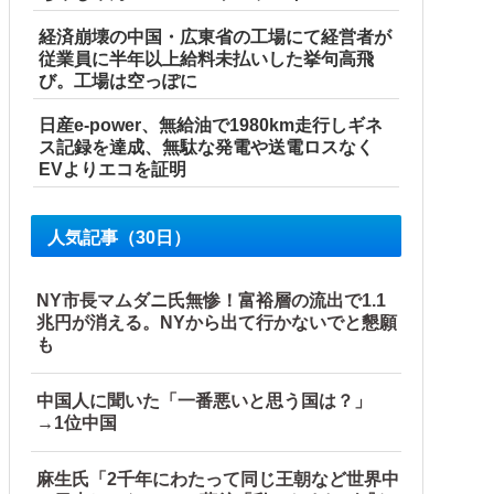
経済崩壊の中国・広東省の工場にて経営者が
従業員に半年以上給料未払いした挙句高飛
び。工場は空っぽに
日産e-power、無給油で1980km走行しギネ
ス記録を達成、無駄な発電や送電ロスなく
に連行され〇〇扱いされる悲劇へ←機転を利かせた結果が裏目
EVよりエコを証明
人気記事（30日）
NY市長マムダニ氏無惨！富裕層の流出で1.1
兆円が消える。NYから出て行かないでと懇願
も
中国人に聞いた「一番悪いと思う国は？」
→1位中国
…」
麻生氏「2千年にわたって同じ王朝など世界中