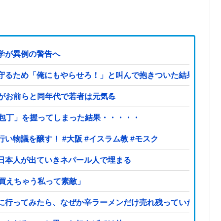
学が異例の警告へ
守るため「俺にもやらせろ！」と叫んで抱きついた結果…警察
どがお前らと同年代で若者は元気💪
「包丁」を握ってしまった結果・・・・・
大阪府の小学校でイスラム教の指導者が授業を行い物議を醸す！ #大阪 #イスラム教 #モスク
日本人が出ていきネパール人で埋まる
で買えちゃう私って素敵」
に行ってみたら、なぜか辛ラーメンだけ売れ残っていたんです