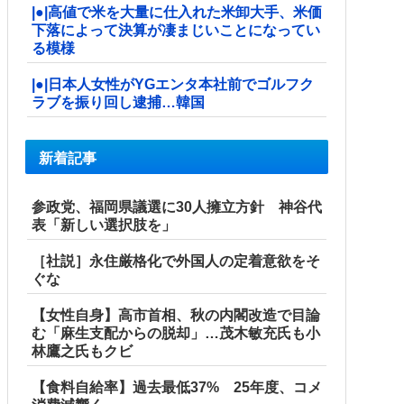
|●|高値で米を大量に仕入れた米卸大手、米価
下落によって決算が凄まじいことになってい
る模様
|●|日本人女性がYGエンタ本社前でゴルフク
ラブを振り回し逮捕…韓国
新着記事
参政党、福岡県議選に30人擁立方針 神谷代
表「新しい選択肢を」
［社説］永住厳格化で外国人の定着意欲をそ
ぐな
【女性自身】高市首相、秋の内閣改造で目論
む「麻生支配からの脱却」…茂木敏充氏も小
林鷹之氏もクビ
【食料自給率】過去最低37% 25年度、コメ