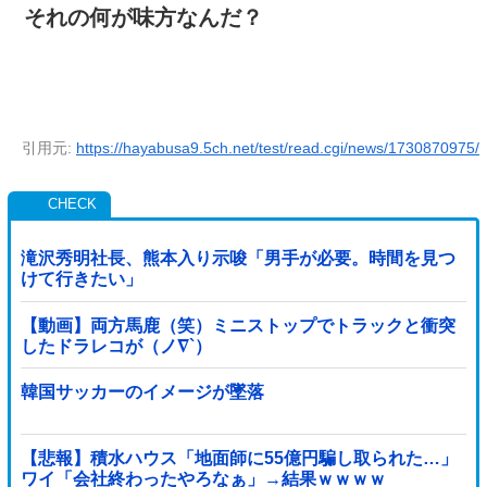
それの何が味方なんだ？
引用元:
https://hayabusa9.5ch.net/test/read.cgi/news/1730870975/
滝沢秀明社長、熊本入り示唆「男手が必要。時間を見つ
けて行きたい」
【動画】両方馬鹿（笑）ミニストップでトラックと衝突
したドラレコが（ノ∇`）
韓国サッカーのイメージが墜落
【悲報】積水ハウス「地面師に55億円騙し取られた…」
ワイ「会社終わったやろなぁ」→結果ｗｗｗｗ