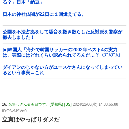
る？」日本「納豆」
日本の神社仏閣が22日に１回燃えてる。
公園を不法占拠をして騒音を撒き散らした反対派を警察が
撤去しました！
|●|韓国人「海外で韓国サッカーの2002年ベスト4の実力
は、実際にはどれくらい認められてるんだ…？（ﾌﾞﾙﾌﾞﾙ」
＝韓国の反応
ダイアンのじゃない方がユースケさんになってしまってい
るという事実←これ
16:
名無しさん＠涙目です。(愛知県) [US]
2024/11/06(水) 14:33:55.88
ID:TSvMSVrt0
立憲はやっぱりダメだ