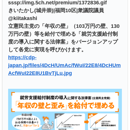
sssp://img.5ch.net/premium/1372836.gif
きいたかし(城井崇)|福岡10区|衆議院議員
@kiitakashi
立憲民主党の「年収の壁」（103万円の壁、130
万円の壁）等を給付で埋める「就労支援給付制
度の導入に関する法律案」をバージョンアップ
して各党に実現を呼びかけます。
https://cdp-
japan.jp/files/4DcH/UmAc/fWuI/22E8/4DcHUm
AcfWuI22E8U1BvTjLu.jpg