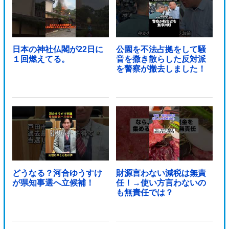
日本の神社仏閣が22日に
公園を不法占拠をして騒
１回燃えてる。
音を撒き散らした反対派
を警察が撤去しました！
どうなる？河合ゆうすけ
財源言わない減税は無責
が県知事選へ立候補！
任！→使い方言わないの
も無責任では？