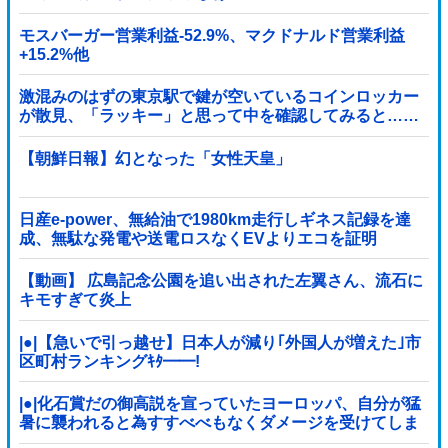
モスバーガー営業利益-52.9%、マクドナルド営業利益
+15.2%他
激混みのはずの東京駅で鍵が空いているコインロッカー
が散見、「ラッキー」と思って中を確認してみると……
【朝鮮日報】幻となった「女性天皇」
日産e-power、無給油で1980km走行しギネス記録を達
成、無駄な発電や送電ロスなくEVよりエコを証明
【動画】 広島記念公園を追い出された左翼さん、流石に
キモすぎて炎上
|●|【急いで引っ越せ】日本人が減り｢外国人が増えた｣市
区町村ランキングｷﾀ━━!
|●|化石賞だの御高説を宣っていたヨーロッパ、自分が猛
暑に襲われると為すすべべもなくダメージを受けてしま
い……