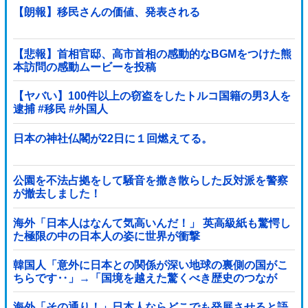
【朗報】移民さんの価値、発表される
【悲報】首相官邸、高市首相の感動的なBGMをつけた熊
本訪問の感動ムービーを投稿
【ヤバい】100件以上の窃盗をしたトルコ国籍の男3人を
逮捕 #移民 #外国人
日本の神社仏閣が22日に１回燃えてる。
公園を不法占拠をして騒音を撒き散らした反対派を警察
が撤去しました！
海外「日本人はなんて気高いんだ！」 英高級紙も驚愕し
た極限の中の日本人の姿に世界が衝撃
韓国人「意外に日本との関係が深い地球の裏側の国がこ
ちらです‥」→「国境を越えた驚くべき歴史のつなが
り‥」
海外「その通り！」日本人ならどこでも発展させると語