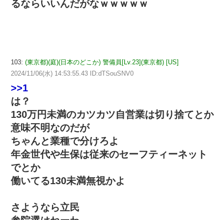
るならいいんだがなｗｗｗｗｗ
103:
(東京都)(庭)(日本のどこか) 警備員[Lv.23](東京都) [US]
2024/11/06(水) 14:53:55.43 ID:dTSouSNV0
>>1
は？
130万円未満のカツカツ自営業は切り捨てとか
意味不明なのだが
ちゃんと業種で分けろよ
年金世代や生保は従来のセーフティーネット
でとか
働いてる130未満無視かよ
さようなら立民