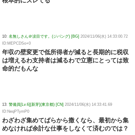
根本的にズレてる
10:
名無しさん＠涙目です。(ジパング) [BG]
2024/11/06(水) 14:33:00.72
ID:MEPCDSo+0
年収の壁変更で低所得者が減ると長期的に税収
は増えるわ支持者は減るわで立憲にとっては致
命的だもんな
13:
警備員[Lv.6][新芽](東京都) [CN]
2024/11/06(水) 14:33:41.69
ID:NeqPTymP0
わざわざ集めてばらから撒くなら、最初から集
めなければ余計な仕事をしなくて済むのでは？