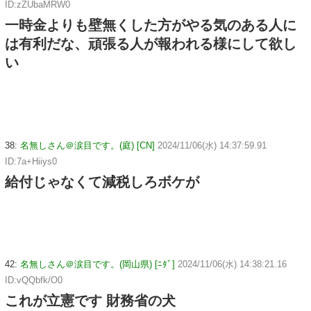
ID:zZUbaMRW0
一時金よりも壁無くした方がやる気のある人に
は有利だな、頑張る人が報われる様にして欲し
い
38:
名無しさん＠涙目です。(庭) [CN]
2024/11/06(水) 14:37:59.91
ID:7a+Hiiys0
給付じゃなくて減税しろボケが
42:
名無しさん＠涙目です。(岡山県) [ﾆﾀﾞ]
2024/11/06(水) 14:38:21.16
ID:vQQbfk/O0
これが立憲です 財務省の犬