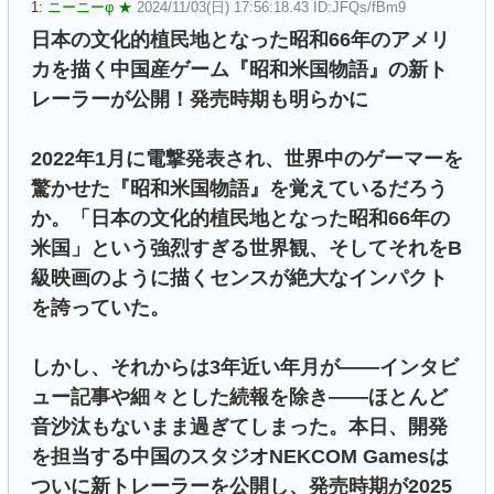
1:
ニーニーφ ★
2024/11/03(日) 17:56:18.43 ID:JFQs/fBm9
日本の文化的植民地となった昭和66年のアメリ
カを描く中国産ゲーム『昭和米国物語』の新ト
レーラーが公開！発売時期も明らかに
2022年1月に電撃発表され、世界中のゲーマーを
驚かせた『昭和米国物語』を覚えているだろう
か。「日本の文化的植民地となった昭和66年の
米国」という強烈すぎる世界観、そしてそれをB
級映画のように描くセンスが絶大なインパクト
を誇っていた。
しかし、それからは3年近い年月が――インタビ
ュー記事や細々とした続報を除き――ほとんど
音沙汰もないまま過ぎてしまった。本日、開発
を担当する中国のスタジオNEKCOM Gamesは
ついに新トレーラーを公開し、発売時期が2025