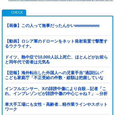
【画像】この人って無事だったんかいwwwwwwww
【動画】ロシア軍のドローンをネット発射装置で撃墜す
るウクライナ。
ドイツ、熱中症で10,000人以上死亡、ほとんどがお前ら
と同年代で若者は元気💪
【悲報】海外転出した外国人への児童手当“過誤払い”
こども家庭庁「不正受給の件数・総額は把握していな
い」
インフルエンサー、Xの誹謗中傷により自殺→記者「こ
れ、インプレゾンビが誹謗中傷の中心じゃね？」→分析
していくとヤバイ真実が浮かび上がる他
車大手工場にも女性・高齢者…軽作業ラインやスポット
ワーク