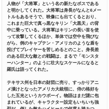
人物が「大将軍」という名の新たなボスである
と明かしてくれた。大将軍は身長がなんと6メー
トルもあるそうで、映像にも出てくるとおり、
これまた巨大で真っ黒なキリン「大黒天」の背
中に乗っている。大将軍はキリンの長い首を使
って攻撃してくるほか、単体では空中を飛びな
がら、例のキャプテン・アメリカのような盾を
投げてプレイヤーを苦しめるとのこと。身長差
のある巨大な敵との戦闘は、まるで「モンスタ
ーハンター」のように壮大なスケールになると
羅氏は語ってくれた。
テキサス州を日本の財団に売り、すっかりアニ
メ漬けとなったアメリカ大統領に、侍の格好を
した五光というカウボーイ。物語はまだ謎に包
まれているが、キャラクター設定もいちいち強
烈だ。倒した敵をハイヒールで何度も踏みつ