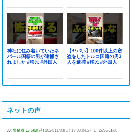
神社に住み着いていたネ
【ヤバい】100件以上の窃
パール国籍の男が逮捕さ
盗をしたトルコ国籍の男3
れました #移民 #外国人
人を逮捕 #移民 #外国人
ネットの声
33:
警備員[Lv.6][新芽]
2024/11/03(日) 19:08:04.27 ID:rZoSwChd0