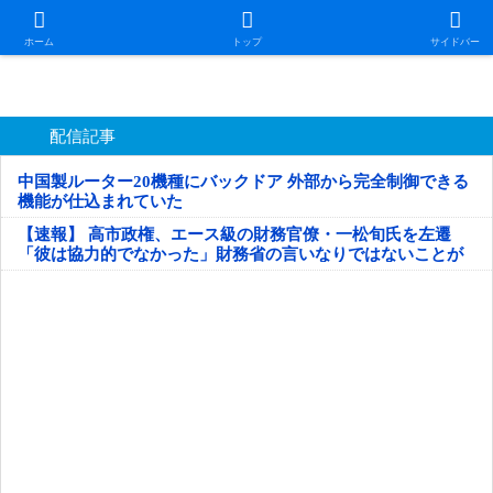
日本第一！ニュース録
ホーム
トップ
サイドバー
配信記事
中国製ルーター20機種にバックドア 外部から完全制御できる
機能が仕込まれていた
【速報】 高市政権、エース級の財務官僚・一松旬氏を左遷
「彼は協力的でなかった」財務省の言いなりではないことが
判明