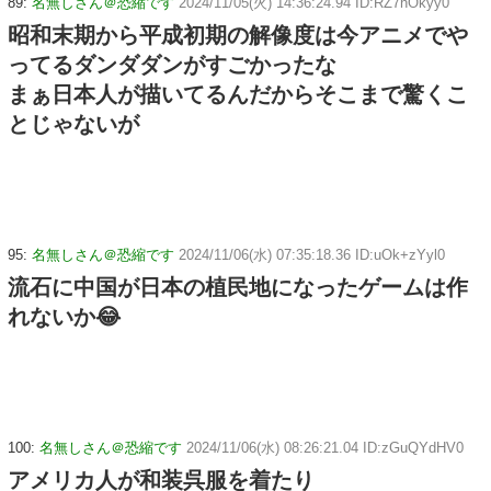
89:
名無しさん＠恐縮です
2024/11/05(火) 14:36:24.94 ID:RZ7hOkyy0
昭和末期から平成初期の解像度は今アニメでや
ってるダンダダンがすごかったな
まぁ日本人が描いてるんだからそこまで驚くこ
とじゃないが
95:
名無しさん＠恐縮です
2024/11/06(水) 07:35:18.36 ID:uOk+zYyl0
流石に中国が日本の植民地になったゲームは作
れないか😂
100:
名無しさん＠恐縮です
2024/11/06(水) 08:26:21.04 ID:zGuQYdHV0
アメリカ人が和装呉服を着たり