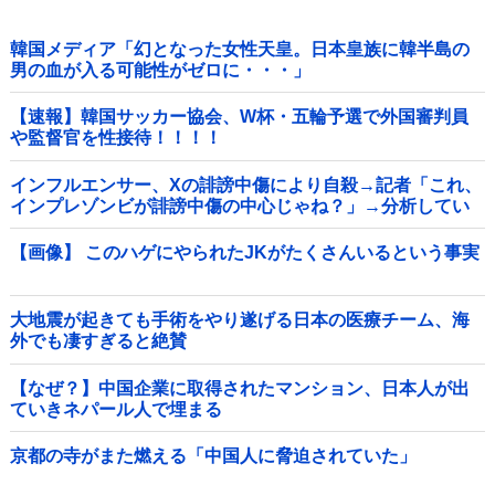
韓国メディア「幻となった女性天皇。日本皇族に韓半島の
男の血が入る可能性がゼロに・・・」
【速報】韓国サッカー協会、W杯・五輪予選で外国審判員
や監督官を性接待！！！！
インフルエンサー、Xの誹謗中傷により自殺→記者「これ、
インプレゾンビが誹謗中傷の中心じゃね？」→分析してい
くとヤバイ真実が浮かび上がる他
【画像】 このハゲにやられたJKがたくさんいるという事実
大地震が起きても手術をやり遂げる日本の医療チーム、海
外でも凄すぎると絶賛
【なぜ？】中国企業に取得されたマンション、日本人が出
ていきネパール人で埋まる
京都の寺がまた燃える「中国人に脅迫されていた」