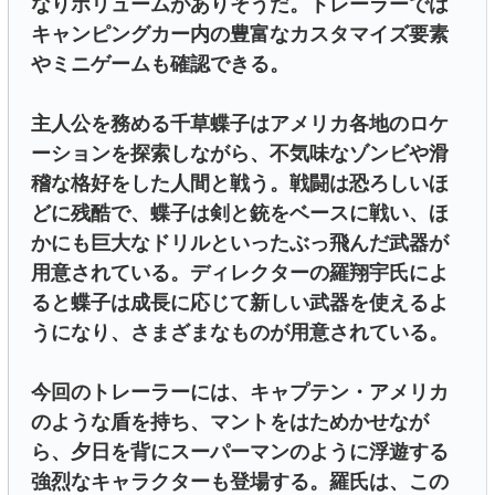
なりボリュームがありそうだ。トレーラーでは
キャンピングカー内の豊富なカスタマイズ要素
やミニゲームも確認できる。
主人公を務める千草蝶子はアメリカ各地のロケ
ーションを探索しながら、不気味なゾンビや滑
稽な格好をした人間と戦う。戦闘は恐ろしいほ
どに残酷で、蝶子は剣と銃をベースに戦い、ほ
かにも巨大なドリルといったぶっ飛んだ武器が
用意されている。ディレクターの羅翔宇氏によ
ると蝶子は成長に応じて新しい武器を使えるよ
うになり、さまざまなものが用意されている。
今回のトレーラーには、キャプテン・アメリカ
のような盾を持ち、マントをはためかせなが
ら、夕日を背にスーパーマンのように浮遊する
強烈なキャラクターも登場する。羅氏は、この