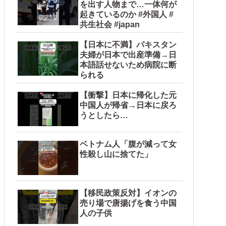
を出す人物まで…一体何が
起きているのか #外国人 #
共生社会 #japan
【日本に不満】パキスタン
夫婦が日本で出産準備→日
本語話せないため病院に断
られる
【衝撃】日本に帰化した元
中国人が帰省→日本に戻ろ
うとしたら…
ベトナム人「腹が減って女
性殺し山に捨てた」
【移民政策反対】イオンの
売り場で唐揚げを食う中国
人の子供