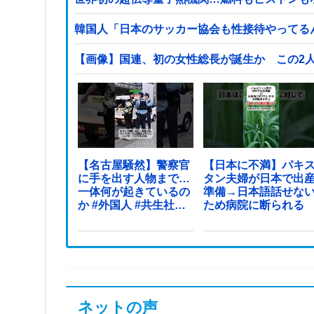
韓国人「日本のサッカー協会も性接待やってる
【画像】国連、初の女性総長が誕生か この2
【名古屋騒然】警察官
【日本に不満】パキ
に手を出す人物まで…
タン夫婦が日本で出
一体何が起きているの
準備→日本語話せな
か #外国人 #共生社会
ため病院に断られる
#japan
ネットの声