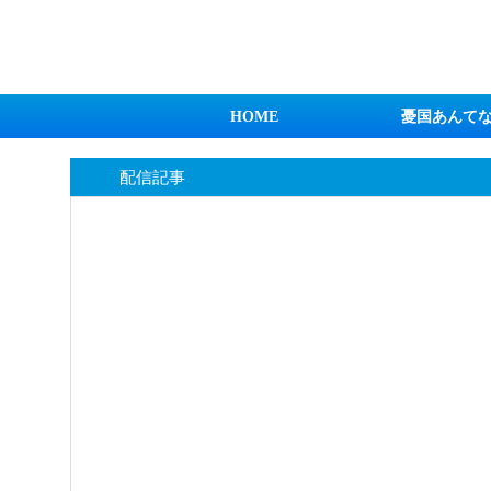
日本第一！ニュース録
HOME
憂国あんて
配信記事