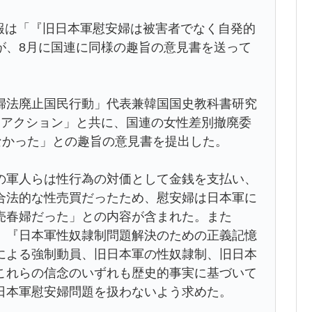
国日報は「『旧日本軍慰安婦は被害者でなく自発的
が、8月に国連に同様の趣旨の意見書を送って
婦法廃止国民行動」代表兼韓国国史教科書研究
こアクション」と共に、国連の女性差別撤廃委
なかった」との趣旨の意見書を提出した。
の軍人らは性行為の対価として金銭を支払い、
合法的な性売買だったため、慰安婦は日本軍に
売春婦だった」との内容が含まれた。また
）『日本軍性奴隷制問題解決のための正義記憶
による強制動員、旧日本軍の性奴隷制、旧日本
これらの信念のいずれも歴史的事実に基づいて
日本軍慰安婦問題を扱わないよう求めた。