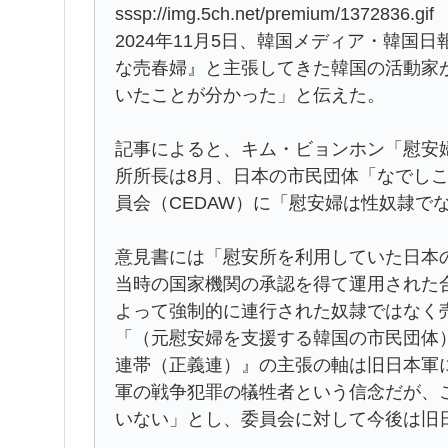
sssp://img.5ch.net/premium/1372836.gif
2024年11月5日、韓国メディア・韓
な売春婦』と主張してきた韓国の活動家
いたことが分かった」と伝えた。
記事によると、キム・ビョンホン「慰安
所所長は8月、日本の市民団体「なでし
員会（CEDAW）に「慰安婦は性奴隷で
意見書には「慰安所を利用していた日本
当時の国家機関の承認を得て運用された
よって強制的に連行された奴隷ではなく
「（元慰安婦を支援する韓国の市民団体
連帯（正義連）』の主張の軸は旧日本軍
軍の戦争犯罪の犠牲者という信念だが、
いない」とし、委員会に対して今後は旧