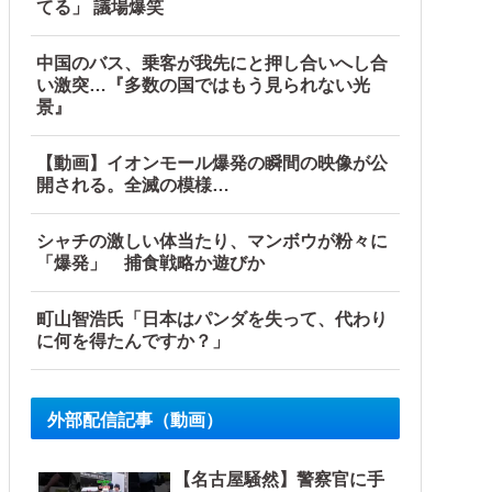
てる」 議場爆笑
中国のバス、乗客が我先にと押し合いへし合
い激突…『多数の国ではもう見られない光
景』
【動画】イオンモール爆発の瞬間の映像が公
開される。全滅の模様…
シャチの激しい体当たり、マンボウが粉々に
「爆発」 捕食戦略か遊びか
町山智浩氏「日本はパンダを失って、代わり
に何を得たんですか？」
「今年でやめる」農家も
外部配信記事（動画）
【名古屋騒然】警察官に手