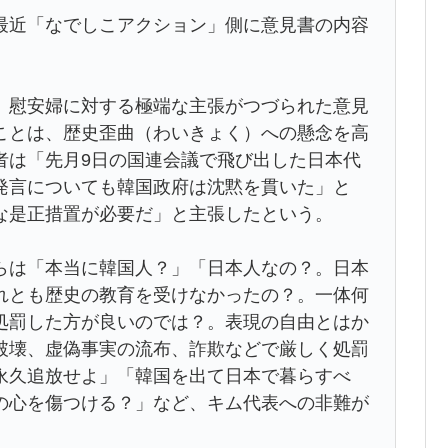
最近「なでしこアクション」側に意見書の内容
、慰安婦に対する極端な主張がつづられた意見
ことは、歴史歪曲（わいきょく）への懸念を高
者は「先月9日の国連会議で飛び出した日本代
発言についても韓国政府は沈黙を貫いた」と
な是正措置が必要だ」と主張したという。
らは「本当に韓国人？」「日本人なの？。日本
れとも歴史の教育を受けなかったの？。一体何
処罰した方が良いのでは？。表現の自由とはか
破壊、虚偽事実の流布、詐欺などで厳しく処罰
永久追放せよ」「韓国を出て日本で暮らすべ
の心を傷つける？」など、キム代表への非難が