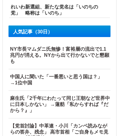
れいわ新選組、新たな党名は「いのちの
党」 略称は「いのち」
人気記事（30日）
NY市長マムダニ氏無惨！富裕層の流出で1.1
兆円が消える。NYから出て行かないでと懇願
も
中国人に聞いた「一番悪いと思う国は？」
→1位中国
麻生氏「2千年にわたって同じ王朝など世界中
に日本しかない」 →蓮舫「私からすれば『だ
から？』」
【党首討論】中革連・小川「カンペ読みなが
らの答弁、残念」 高市首相「ご自身もメモ見