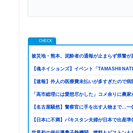
被災地・熊本、泥酔者の通報が止まらず県警が
【魂ネイションズ】イベント「TAMASHII NA
【速報】外人の医療費未払いが多すぎたので病
「高市総理には愛想尽かした」コメ余りに農家
【名古屋騒然】警察官に手を出す人物まで…一体何が
【日本に不満】パキスタン夫婦が日本で出産準
世界初の超伝導量子熱機関…燃料もピストンも