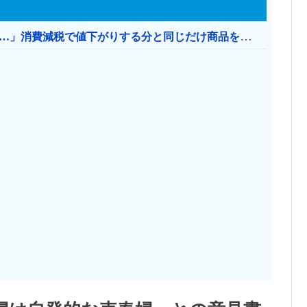
【消費税率1％】 「下げるのが筋なんですけど…」消費減税で値下がりする分と同じだけ商品を値上げして店頭価格を変えない店も