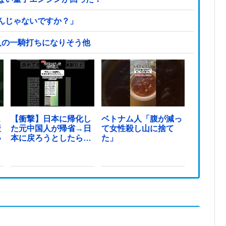
んじゃないですか？」
人の一騎打ちになりそう他
ス
【衝撃】日本に帰化し
ベトナム人「腹が減っ
産
た元中国人が帰省→日
て女性殺し山に捨て
い
本に戻ろうとしたら…
た」