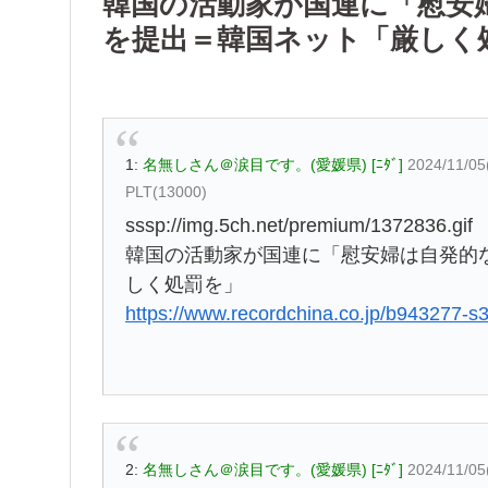
韓国の活動家が国連に「慰安
を提出＝韓国ネット「厳しく
1:
名無しさん＠涙目です。(愛媛県) [ﾆﾀﾞ]
2024/11/05
PLT(13000)
sssp://img.5ch.net/premium/1372836.gif
韓国の活動家が国連に「慰安婦は自発的
しく処罰を」
https://www.recordchina.co.jp/b943277-s
2:
名無しさん＠涙目です。(愛媛県) [ﾆﾀﾞ]
2024/11/05