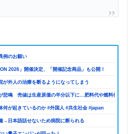
異例のお願い
TION 2026」開催決定、「開催記念商品」も公開！
院が外人の治療を断るようになってしまう
が悲鳴 売値は生産原価の半分以下に…肥料代や燃料代は高騰
起きているのか #外国人 #共生社会 #japan
備→日本語話せないため病院に断られる
ない量子エンジンが回った！