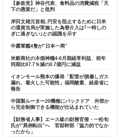
【参政党】神谷代表、食料品の消費減税「天
下の愚策だ」と批判
岸田文雄元首相､円安を阻止するために日米
の通貨当局が実施した為替介入は｢一時しの
ぎに過ぎない｣との認識を示す
中露軍艦4隻が”日本一周”
米穀商社の木徳神糧4-6月期経常利益、前年
同期比97.7％減の0.7億円に減益
イオンモール熊本の爆発「配管が損傷しガス
漏れ、着火した可能性」福岡酸素、経産省に
報告
中国製ルーター20機種にバックドア 外部か
ら完全制御できる機能が仕込まれていた
【財務省人事】エース級の財務官僚・一松旬
氏が”異例転出”へ 官邸幹部「協力的でなか
ったから」