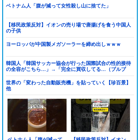
ベトナム人「腹が減って女性殺し山に捨てた」
【移民政策反対】イオンの売り場で唐揚げを食う中国人
の子供
ヨーロッパが中国製メガソーラーを締め出しｗｗｗ
韓国人「韓国サッカー協会が行った国際試合の性的接待
の全容がこちら…」→「完全に買収してる…（ブルブ
ル」＝韓国の反応
世界の「変わった自動販売機」を貼っていく【珍百景】
他
ベトナム人「腹が減って
【移民政策反対】イオン