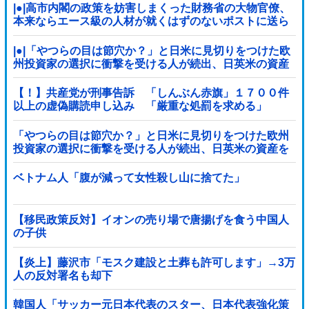
|●|高市内閣の政策を妨害しまくった財務省の大物官僚、
本来ならエース級の人材が就くはずのないポストに送ら
れ……
|●|「やつらの目は節穴か？」と日米に見切りをつけた欧
州投資家の選択に衝撃を受ける人が続出、日英米の資産
を処分して代わりに選んだのは……
【！】共産党が刑事告訴 「しんぶん赤旗」１７００件
以上の虚偽購読申し込み 「厳重な処罰を求める」
「やつらの目は節穴か？」と日米に見切りをつけた欧州
投資家の選択に衝撃を受ける人が続出、日英米の資産を
処分して代わりに選んだのは……
ベトナム人「腹が減って女性殺し山に捨てた」
【移民政策反対】イオンの売り場で唐揚げを食う中国人
の子供
【炎上】藤沢市「モスク建設と土葬も許可します」→3万
人の反対署名も却下
韓国人「サッカー元日本代表のスター、日本代表強化策