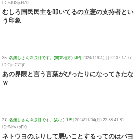
ID:FJUSjxHZ0
むしろ国民民主を叩いてるの立憲の支持者とい
う印象
25:
名無しさん＠涙目です。(関東地方) [JP]
2024/11/04(月) 22:37:17.77
ID:CjeIC7Tj0
あの界隈と言う言葉がぴったりになってきたな
ｗ
27:
名無しさん＠涙目です。(みょ) [US]
2024/11/04(月) 22:38:41.81
ID:fNYv+oFi0
ネトウヨのふりして悪いことするってのはパヨ