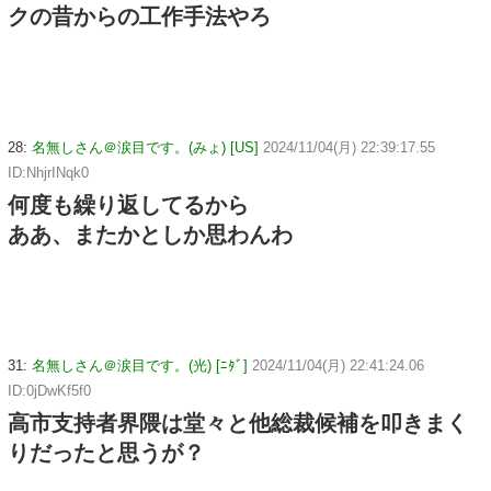
クの昔からの工作手法やろ
28:
名無しさん＠涙目です。(みょ) [US]
2024/11/04(月) 22:39:17.55
ID:NhjrINqk0
何度も繰り返してるから
ああ、またかとしか思わんわ
31:
名無しさん＠涙目です。(光) [ﾆﾀﾞ]
2024/11/04(月) 22:41:24.06
ID:0jDwKf5f0
高市支持者界隈は堂々と他総裁候補を叩きまく
りだったと思うが？