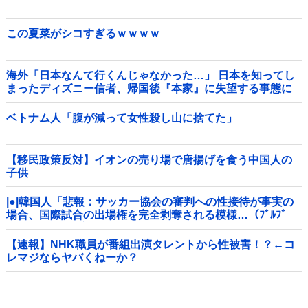
この夏菜がシコすぎるｗｗｗｗ
海外「日本なんて行くんじゃなかった…」 日本を知ってし
まったディズニー信者、帰国後『本家』に失望する事態に
ベトナム人「腹が減って女性殺し山に捨てた」
【移民政策反対】イオンの売り場で唐揚げを食う中国人の
子供
|●|韓国人「悲報：サッカー協会の審判への性接待が事実の
場合、国際試合の出場権を完全剥奪される模様…（ﾌﾞﾙﾌﾞ
ﾙ」＝韓国の反応
【速報】NHK職員が番組出演タレントから性被害！？←コ
レマジならヤバくねーか？