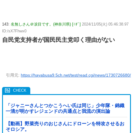
143:
名無しさん＠涙目です。(神奈川県) [ﾆﾀﾞ]
2024/11/05(火) 05:46:38.97
ID:/sX7Fhwx0
自民党支持者が国民民主党叩く理由がない
引用元:
https://hayabusa9.5ch.net/test/read.cgi/news/1730726680/
「ジャニーさんとつかこうへい氏は同じ」少年隊・錦織
一清が明かすレジェンドの共通点と我流の演出論
【動画】野菜売りのおじさんにドローンを特攻させるお
そロシア。