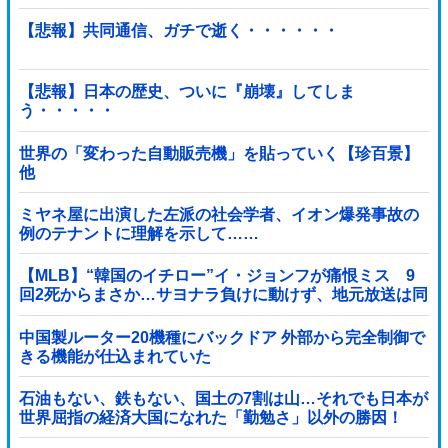
【悲報】共同通信、ガチで逝く・・・・・・
【悲報】日本の歴史、ついに『崩壊』してしま
う・・・・・
世界の「変わった自動販売機」を貼っていく【珍百景】
他
ミヤネ屋に出演した左派の社会学者、イオン爆発事故の
例のテナントに理解を示して……
【MLB】“韓国のイチロー”イ・ジョンフが痛恨ミス 9
回2死からまさか…サヨナラ負けに動けず、地元放送は同
情「不運でした」
中国製ルーター20機種にバックドア 外部から完全制御で
きる機能が仕込まれていた
石油もない、鉄もない、国土の7割は山…それでも日本が
世界屈指の経済大国になれた「勤勉さ」以外の勝因！