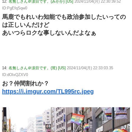
12:
名無しさん＠涙目です。(みかか) [US]
2024/11/04(月) 22:30:39.52
ID:PgEfqSqw0
馬鹿でもれいわ知能でも政治参加したいっての
は正しいんだけど
あいつらロクな事しないんだよなぁ
14:
名無しさん＠涙目です。(茸) [US]
2024/11/04(月) 22:33:03.35
ID:dOIxQZXV0
お？仲間割れか？
https://i.imgur.com/TL995rc.jpeg