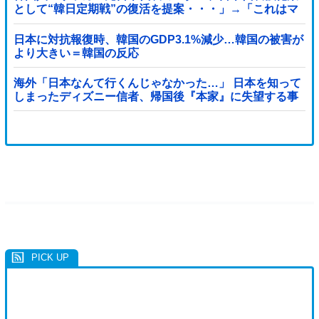
として“韓日定期戦”の復活を提案・・・」→「これはマ
ジで良いと思う」「今すぐやったらガチでボコられるだ
ろうね 10年後にやらないか？」「やめてくれ、勝っても
日本に対抗報復時、韓国のGDP3.1%減少…韓国の被害が
負けても後味が悪い」
より大きい＝韓国の反応
海外「日本なんて行くんじゃなかった…」 日本を知って
しまったディズニー信者、帰国後『本家』に失望する事
態に