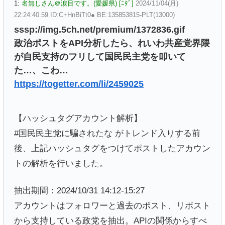
1:
名無しさん＠涙目です。(愛媛県) [ﾆﾀﾞ]
2024/11/04(月)
22:24:40.59 ID:C+HnBiTt0● BE:135853815-PLT(13000)
sssp://img.5ch.net/premium/1372836.gif
政治ポストをAPI分析したら、れいわ共産党界隈
が自民支持のフリして国民民主党を叩いて
た…、こわ…
https://togetter.com/li/2459025
【ハッシュタグアカウント解析】
#国民民主党に騙されたな がトレンド入りする前
後、上記ハッシュタグをつけてポストしたアカウン
トの解析を行いました。
抽出期間：2024/10/31 14:12-15:27
アカウントはフォロワーと過去のポスト、リポスト
から支持している政党を抽出。APIの関係からすべ