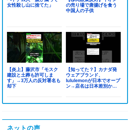
女性殺し山に捨てた」
の売り場で唐揚げを食う
中国人の子供
【炎上】藤沢市「モスク
【知ってた？】カナダ発
建設と土葬も許可しま
ウェアブランド、
す」→3万人の反対署名も
lululemonが日本でオープ
却下
ン→店名は日本差別から
できた？
ネットの声