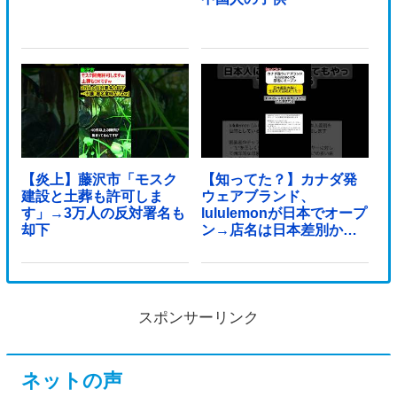
【炎上】藤沢市「モスク
【知ってた？】カナダ発
建設と土葬も許可しま
ウェアブランド、
す」→3万人の反対署名も
lululemonが日本でオープ
却下
ン→店名は日本差別から
できた？
スポンサーリンク
ネットの声