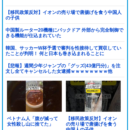
【移民政策反対】イオンの売り場で唐揚げを食う中国人
の子供
中国製ルーター20機種にバックドア 外部から完全制御で
きる機能が仕込まれていた
韓国、サッカーW杯予選で審判を性接待して買収してい
たことが判明！ 何と日本も巻き込まれることに
【悲報】週間少年ジャンプの「グッズ(43億円分)」を注
文し全てキャンセルした女逮捕ｗｗｗｗｗｗｗｗ他
ベトナム人「腹が減って
【移民政策反対】イオン
女性殺し山に捨てた」
の売り場で唐揚げを食う
中国人の子供