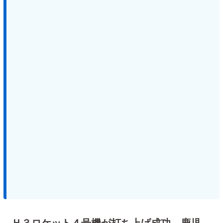
Ｈ３ロケット４号機が打ち上げ成功 鹿児