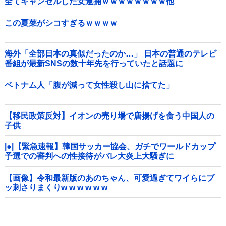
全てキャンセルした女逮捕ｗｗｗｗｗｗｗｗ他
この夏菜がシコすぎるｗｗｗｗ
海外「全部日本の真似だったのか…」 日本の普通のテレビ
番組が最新SNSの数十年先を行っていたと話題に
ベトナム人「腹が減って女性殺し山に捨てた」
【移民政策反対】イオンの売り場で唐揚げを食う中国人の
子供
|●|【緊急速報】韓国サッカー協会、ガチでワールドカップ
予選での審判への性接待がバレ大炎上大騒ぎに
【画像】令和最新版のあのちゃん、可愛過ぎてワイらにブ
ッ刺さりまくりw w w w w w