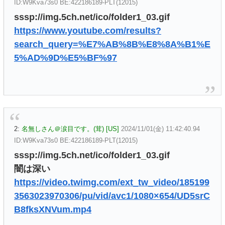
ID:W9Kva73s0 BE:422186189-PLT(12015)
sssp://img.5ch.net/ico/folder1_03.gif
https://www.youtube.com/results?
search_query=%E7%AB%8B%E8%8A%B1%E
5%AD%9D%E5%BF%97
2:
名無しさん＠涙目です。(茸) [US]
2024/11/01(金) 11:42:40.94
ID:W9Kva73s0 BE:422186189-PLT(12015)
sssp://img.5ch.net/ico/folder1_03.gif
闇は深い
https://video.twimg.com/ext_tw_video/185199
3563023970306/pu/vid/avc1/1080×654/UD5srC
B8fksXNVum.mp4