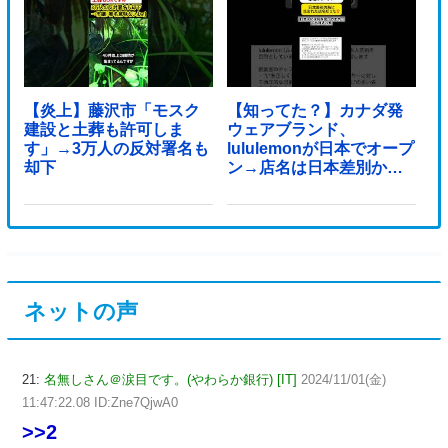
【炎上】藤沢市「モスク
【知ってた？】カナダ発
建設と土葬も許可しま
ウェアブランド、
す」→3万人の反対署名も
lululemonが日本でオープ
却下
ン→店名は日本差別から
できた？
ネットの声
21:
名無しさん＠涙目です。(やわらか銀行) [IT]
2024/11/01(金)
11:47:22.08 ID:Zne7QjwA0
>>2