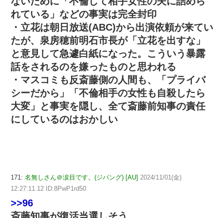
ないために「不倫して相手女性の夫に詰めら
れている」などの事実は完全封印
・立花は朝日放送(ABC)から出演依頼が来てい
たが、泉房穂前明石市長が「立花を出すな」
と意見して急遽白紙になった。こういう暴露
話をされるのを嫌ったものと思われる
・マスコミも反斎藤側の人間も、「プライバ
シーだから」「不倫相手の女性も自殺したら
大変」と事実を隠し、全て斎藤前知事の責任
にしているのはおかしい
171:
名無しさん＠涙目です。(ジパング) [AU]
2024/11/01(金)
12:27:11.12 ID:8PwP1rd50
>>96
斎藤知事が復活当選しそう