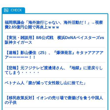
福岡県議会「海外旅行じゃない、海外活動だ！」→視察
費2.65億円公開で再炎上ｗｗｗ
【実況・雑談用】8/6公式戦 横浜DeNAベイスターズvs
阪神タイガース
【速報】影山優佳（25）、『爆弾発言』キタァアアアア
アーーーーー！！
【悲報】元フジテレビ渡邊渚さん、『地獄』に逆戻りし
てしまう・・・・・
ベトナム人「腹が減って女性殺し山に捨てた」
【移民政策反対】イオンの売り場で唐揚げを食う中国人
の子供