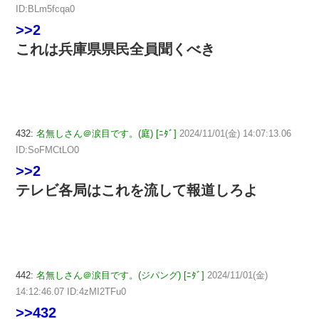
ID:BLm5fcqa0
>>2
これは兵庫県県民全員聞くべき
432:
名無しさん＠涙目です。(庭) [ﾆﾀﾞ]
2024/11/01(金) 14:07:13.06
ID:SoFMCtLO0
>>2
テレビ各局はこれを流して報道しろよ
442:
名無しさん＠涙目です。(ジパング) [ﾆﾀﾞ]
2024/11/01(金)
14:12:46.07 ID:4zMI2TFu0
>>432