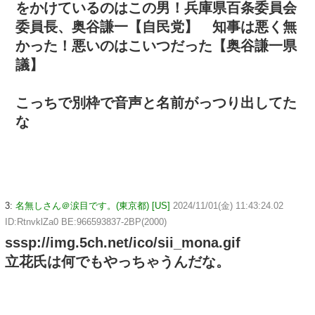
をかけているのはこの男！兵庫県百条委員会
委員長、奥谷謙一【自民党】 知事は悪く無
かった！悪いのはこいつだった【奥谷謙一県
議】
こっちで別枠で音声と名前がっつり出してた
な
3:
名無しさん＠涙目です。(東京都) [US]
2024/11/01(金) 11:43:24.02
ID:RtnvklZa0 BE:966593837-2BP(2000)
sssp://img.5ch.net/ico/sii_mona.gif
立花氏は何でもやっちゃうんだな。