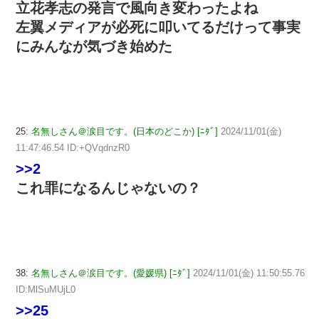
立花孝志の発言で風向き変わったよね
左翼メディアが必死に叩いてるだけって事実
にみんなが気づき始めた
25:
名無しさん＠涙目です。(日本のどこか) [ﾆﾀﾞ]
2024/11/01(金)
11:47:46.54 ID:+QVqdnzR0
>>2
これ罪になるんじゃないの？
38:
名無しさん＠涙目です。(愛媛県) [ﾆﾀﾞ]
2024/11/01(金) 11:50:55.76
ID:MlSuMUjL0
>>25