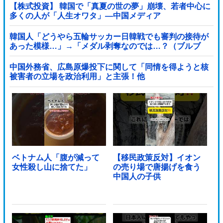
【株式投資】 韓国で「真夏の世の夢」崩壊、若者中心に
多くの人が「人生オワタ」―中国メディア
韓国人「どうやら五輪サッカー日韓戦でも審判の接待が
あった模様…」→「メダル剥奪なのでは…？（ブルブ
ル」＝韓国の反応
中国外務省、広島原爆投下に関して「同情を得ようと核
被害者の立場を政治利用」と主張！他
ベトナム人「腹が減って
【移民政策反対】イオン
女性殺し山に捨てた」
の売り場で唐揚げを食う
中国人の子供