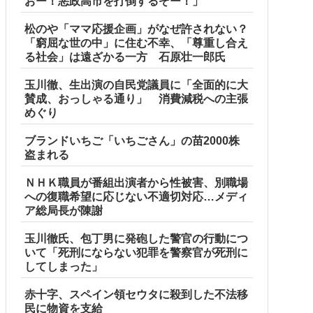
おー！悪政高市を打倒するぞー！」
松のや「ママ応援企画」がなぜ許されない？
「窮屈な世の中」に住む不幸、「尊重し合え
る社会」は遠ざかる一方 石原壮一郎氏
玉川徹、生出演の自民党議員に「全面的に大
賛成、おっしゃる通り」 消費減税への主張
めぐり
ブランドいちご「いちごさん」の苗2000株
盗まれる
ＮＨＫ職員が番組出演者から性被害、別職場
への復職希望に応じない不適切対応…メディ
ア総局長が陳謝
玉川徹氏、包丁男に発砲した警官の行動につ
いて「死刑にならない犯罪を警察官が死刑に
してしまった」
赤十字、スペイン領セウタに殺到した不法移
民に物資を支給