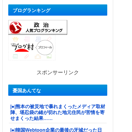
ブログランキング
スポンサーリンク
憂国あんてな
|●|熊本の被災地で暴れまくったメディア取材
陣、堪忍袋の緒が切れた地元住民が苦情を寄
せまくった結果……
|●|韓国Webtoon企業の最後の牙城だった日