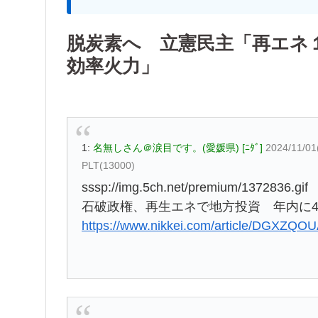
脱炭素へ 立憲民主「再エネ
効率火力」
1:
名無しさん＠涙目です。(愛媛県) [ﾆﾀﾞ]
2024/11/0
PLT(13000)
sssp://img.5ch.net/premium/1372836.gif
石破政権、再生エネで地方投資 年内に4
https://www.nikkei.com/article/DGXZ