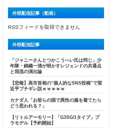
外部配信記事（動画）
RSSフィードを取得できません
外部配信記事
「ジャニーさんとつかこうへい氏は同じ」少
年隊・錦織一清が明かすレジェンドの共通点
と我流の演出論
【悲報】高市首相の“個人的なSNS投稿”で習
近平ブチギレ説ｗｗｗｗｗ
カナダ人「お前らの国で異性の服を着てたら
どう思われる？」
【リトルアーモリー】「G3SG/1タイプ」プ
ラモデル【予約開始】