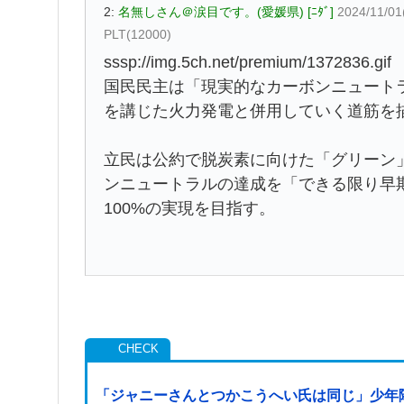
2:
名無しさん＠涙目です。(愛媛県) [ﾆﾀﾞ]
2024/11/0
PLT(12000)
sssp://img.5ch.net/premium/1372836.gif
国民民主は「現実的なカーボンニュート
を講じた火力発電と併用していく道筋を
立民は公約で脱炭素に向けた「グリーン
ンニュートラルの達成を「できる限り早
100%の実現を目指す。
「ジャニーさんとつかこうへい氏は同じ」少年