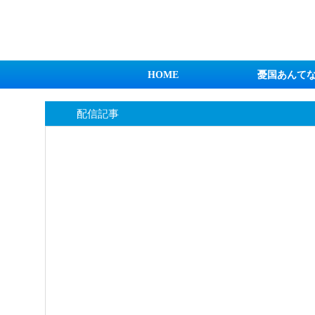
日本第一！ニュース録
HOME
憂国あんて
配信記事