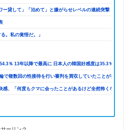
ワー貸して」「泊めて」と嫌がらせレベルの連続突撃！夫経由で
表
する。私の覚悟だ。」
.3％ 13年以降で最高に 日本人の韓国好感度は35.3％
五輪で複数回の性接待を行い審判を買収していたことが発覚…（
快感、「何度もクマに会ったことがあるけど全然怖くなかった
ンサーリンク