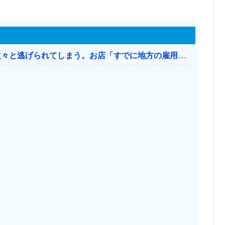
日本のお店、時給1500円でもミャンマー人に次々と逃げられてしまう。お店「すでに地方の雇用は崩壊」