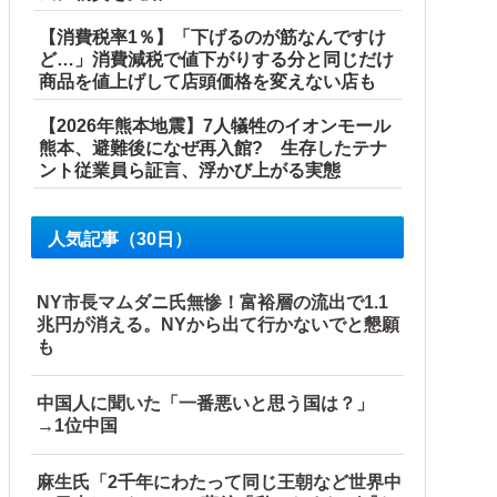
断ると私に直接LINEしてきて絶句←大人しく自宅の風呂に入
【消費税率1％】「下げるのが筋なんですけ
ど…」消費減税で値下がりする分と同じだけ
商品を値上げして店頭価格を変えない店も
【2026年熊本地震】7人犠牲のイオンモール
熊本、避難後になぜ再入館? 生存したテナ
ント従業員ら証言、浮かび上がる実態
人気記事（30日）
ブルブル」＝韓国の反応
NY市長マムダニ氏無惨！富裕層の流出で1.1
兆円が消える。NYから出て行かないでと懇願
」と主張しており……他
も
中国人に聞いた「一番悪いと思う国は？」
→1位中国
麻生氏「2千年にわたって同じ王朝など世界中