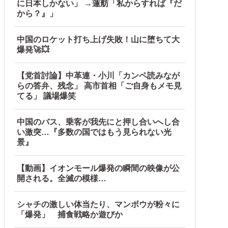
に日本しかない」 →蓮舫「私からすれば『だ
から？』」
中国のロケット打ち上げ失敗！山に堕ちて大
爆発🚀💥
【党首討論】中革連・小川「カンペ読みなが
らの答弁、残念」 高市首相「ご自身もメモ見
てる」 議場爆笑
中国のバス、乗客が我先にと押し合いへし合
い激突…『多数の国ではもう見られない光
景』
【動画】イオンモール爆発の瞬間の映像が公
開される。全滅の模様…
シャチの激しい体当たり、マンボウが粉々に
「爆発」 捕食戦略か遊びか