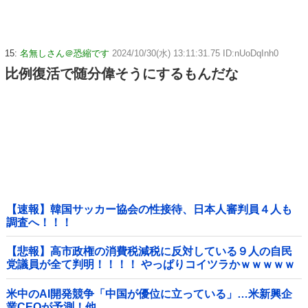
15:
名無しさん＠恐縮です
2024/10/30(水) 13:11:31.75 ID:nUoDqInh0
比例復活で随分偉そうにするもんだな
【速報】韓国サッカー協会の性接待、日本人審判員４人も
調査へ！！！
【悲報】高市政権の消費税減税に反対している９人の自民
党議員が全て判明！！！！ やっぱりコイツラかｗｗｗｗｗ
米中のAI開発競争「中国が優位に立っている」…米新興企
業CEOが予測！他