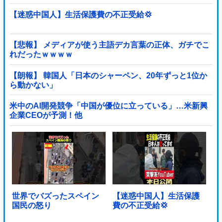
【迷惑中国人】生活保護費の不正受給💢
【悲報】 メディアが使う主語デカ言葉の正体、ガチでこ
れだったｗｗｗｗ
【朗報】 韓国人「日本のシャーペン、20年ずっと1位か
ら動かない」
米中のAI開発競争「中国が優位に立っている」…米新興
企業CEOが予測！他
世界でバズったスペイン
【迷惑中国人】生活保護
国民の怒り
費の不正受給💢