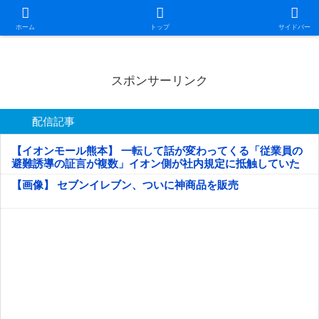
日本第一！ニュース録
ホーム
トップ
サイドバー
スポンサーリンク
配信記事
【イオンモール熊本】 一転して話が変わってくる「従業員の
避難誘導の証言が複数」イオン側が社内規定に抵触していた
疑い
【画像】 セブンイレブン、ついに神商品を販売