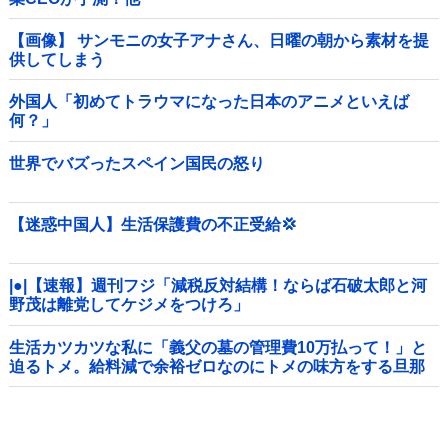
【画像】 サンモニの女子アナさん、日曜の朝から素材を提
供してしまう
外国人「初めてトラウマになった日本のアニメといえば
何？」
世界でバズったスペイン国民の怒り
【迷惑中国人】生活保護費の不正受給💢
|●|【速報】週刊フジ「減税反対結構！ならば石破太郎と河
野茂は離党してケジメをつけろ」
生活カツカツな私に「義父の墓の管理費10万払って！」と
迫るトメ。給料減で余裕ゼロなのにトメの味方をする旦那
にブチギレ寸前←自分で管理できないなら墓じまいしてく
れ