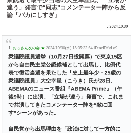
違う」発言で“同志”コメンテーター陣から反
論「バカにしすぎ」
2024.10.30
1:
おっさん友の会 ★
2024/10/30(水) 13:05:22.64 ID:aclDYvLa9
衆議院議員選挙（10月27日投開票）で東京15区
から自由民主党公認候補として出馬し、比例代
表で復活当選を果たした「史上最年少・25歳の
衆議院議員」大空幸星（こうき）氏が28日、
ABEMAのニュース番組『ABEMA Prime』（午
後9時）に出演。「立場が違う」発言で、これま
で共演してきたコメンテーター陣を“敵に回
す”シーンがあった。
自民党から出馬理由を「政治に対して一方的に