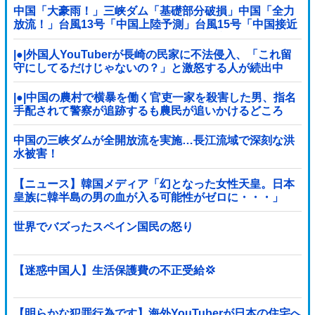
中国「大豪雨！」三峡ダム「基礎部分破損」中国「全力
放流！」台風13号「中国上陸予測」台風15号「中国接近
（画像」中国「台風同時上陸！（穀物生産が壊滅危機」
→
|●|外国人YouTuberが長崎の民家に不法侵入、「これ留
守にしてるだけじゃないの？」と激怒する人が続出中
|●|中国の農村で横暴を働く官吏一家を殺害した男、指名
手配されて警察が追跡するも農民が追いかけるどころ
か……
中国の三峡ダムが全開放流を実施…長江流域で深刻な洪
水被害！
【ニュース】韓国メディア「幻となった女性天皇。日本
皇族に韓半島の男の血が入る可能性がゼロに・・・」
世界でバズったスペイン国民の怒り
【迷惑中国人】生活保護費の不正受給💢
【明らかな犯罪行為です】海外YouTuberが日本の住宅へ