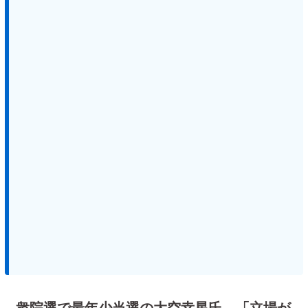
衆院選で最年少当選の大空幸星氏、「立場が