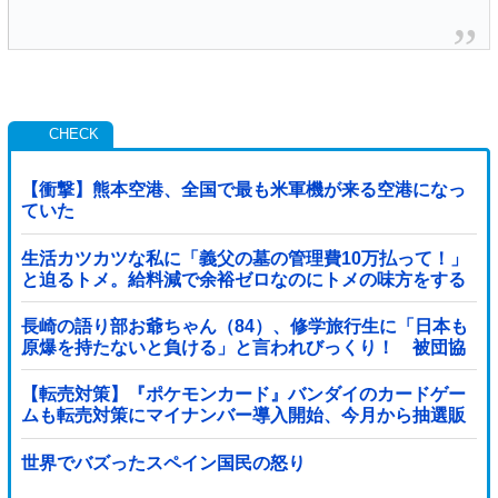
【衝撃】熊本空港、全国で最も米軍機が来る空港になっ
ていた
生活カツカツな私に「義父の墓の管理費10万払って！」
と迫るトメ。給料減で余裕ゼロなのにトメの味方をする
旦那にブチギレ寸前←自分で管理できないなら墓じまい
してくれ
長崎の語り部お爺ちゃん（84）、修学旅行生に「日本も
原爆を持たないと負ける」と言われびっくり！ 被団協
代表（85）も中学生に「核を持たないで日本...
【転売対策】『ポケモンカード』バンダイのカードゲー
ムも転売対策にマイナンバー導入開始、今月から抽選販
売に本人認証、公式大会にも「効果バツグン」
世界でバズったスペイン国民の怒り