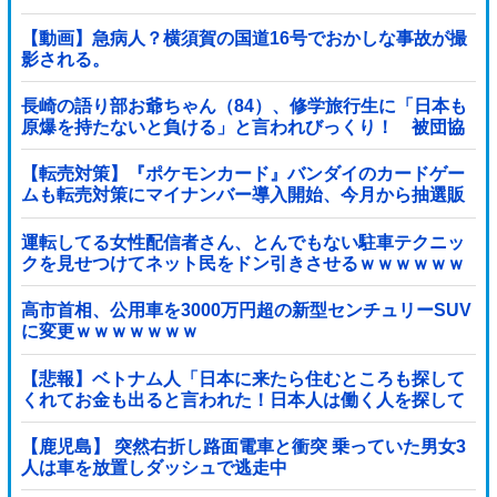
【動画】急病人？横須賀の国道16号でおかしな事故が撮
影される。
長崎の語り部お爺ちゃん（84）、修学旅行生に「日本も
原爆を持たないと負ける」と言われびっくり！ 被団協
代表（85）も中学生に「核を持たないで日本...
【転売対策】『ポケモンカード』バンダイのカードゲー
ムも転売対策にマイナンバー導入開始、今月から抽選販
売に本人認証、公式大会にも「効果バツグン」
運転してる女性配信者さん、とんでもない駐車テクニッ
クを見せつけてネット民をドン引きさせるｗｗｗｗｗｗ
他
高市首相、公用車を3000万円超の新型センチュリーSUV
に変更ｗｗｗｗｗｗｗ
【悲報】ベトナム人「日本に来たら住むところも探して
くれてお金も出ると言われた！日本人は働く人を探して
いるから人が多いほうが助かると言われた！」ｗｗｗｗ
ｗｗｗｗ
【鹿児島】 突然右折し路面電車と衝突 乗っていた男女3
人は車を放置しダッシュで逃走中