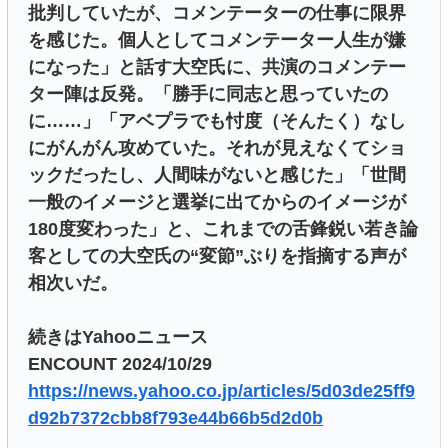
批判していたが、コメンテーターの仕事に限界
を感じた。個人としてコメンテーター人生が嫌
になった」と話す大空氏に、共演のコメンテー
ター陣は反発。「勝手に同志と思っていたの
に……」「アベプラでも忖度（そんたく）なし
にがんがん攻めていた。それが見えなくてショ
ックだったし、人間味がないと感じた」「世間
一般のイメージと選挙に出てからのイメージが
180度変わった」と、これまでの舌鋒鋭い若き論
客としての大空氏の“変節”ぶりを指摘する声が
相次いだ。
続きはYahooニュース
ENCOUNT 2024/10/29
https://news.yahoo.co.jp/articles/5d03de25ff9
d92b7372cbb8f793e44b66b5d2d0b