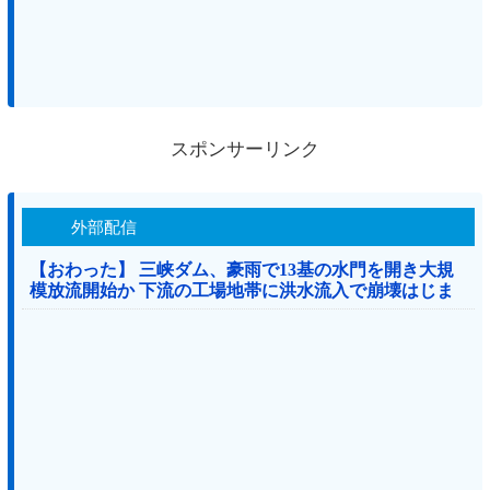
スポンサーリンク
外部配信
【おわった】 三峡ダム、豪雨で13基の水門を開き大規
模放流開始か 下流の工場地帯に洪水流入で崩壊はじま
る